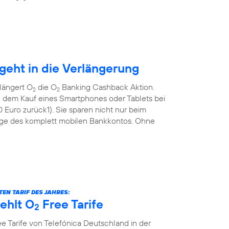
eht in die Verlängerung
längert O
die O
Banking Cashback Aktion.
2
2
 dem Kauf eines Smartphones oder Tablets bei
Euro zurück1). Sie sparen nicht nur beim
ge des komplett mobilen Bankkontos. Ohne
EN TARIF DES JAHRES:
ehlt O
Free Tarife
2
e Tarife von Telefónica Deutschland in der