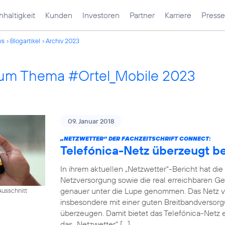
haltigkeit
Kunden
Investoren
Partner
Karriere
Presse
ws
Blogartikel
Archiv 2023
 zum Thema #Ortel_Mobile 2023
09. Januar 2018
„NETZWETTER“ DER FACHZEITSCHRIFT CONNECT:
Telefónica-Netz überzeugt 
In ihrem aktuellen „Netzwetter“-Bericht hat di
Netzversorgung sowie die real erreichbaren Ge
genauer unter die Lupe genommen. Das Netz v
usschnitt
insbesondere mit einer guten Breitbandversorg
überzeugen. Damit bietet das Telefónica-Netz e
das „Netzwetter“ […]