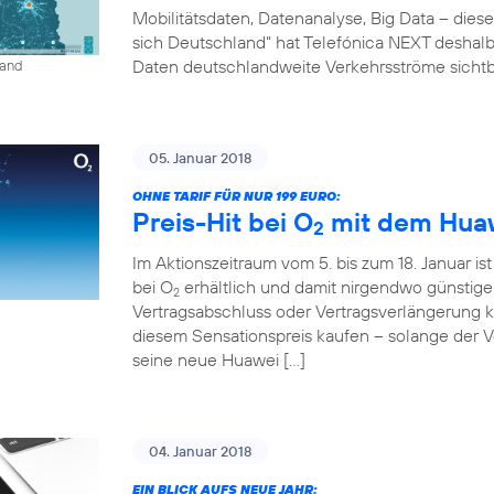
Mobilitätsdaten, Datenanalyse, Big Data – diese
sich Deutschland“ hat Telefónica NEXT deshalb 
Daten deutschlandweite Verkehrsströme sichtb
land
05. Januar 2018
OHNE TARIF FÜR NUR 199 EURO:
Preis-Hit bei O
mit dem Huaw
2
Im Aktionszeitraum vom 5. bis zum 18. Januar is
bei O
erhältlich und damit nirgendwo günstig
2
Vertragsabschluss oder Vertragsverlängerung
diesem Sensationspreis kaufen – solange der Vor
seine neue Huawei […]
04. Januar 2018
EIN BLICK AUFS NEUE JAHR: