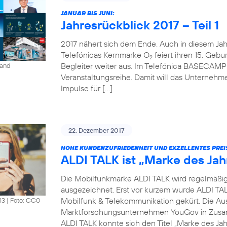
JANUAR BIS JUNI:
Jahresrückblick 2017 – Teil 1
2017 nähert sich dem Ende. Auch in diesem Jahr 
Telefónicas Kernmarke O
feiert ihren 15. Gebur
2
Begleiter weiter aus. Im Telefónica BASECAMP i
land
Veranstaltungsreihe. Damit will das Unterneh
Impulse für […]
22. Dezember 2017
HOHE KUNDENZUFRIEDENHEIT UND EXZELLENTES PREI
ALDI TALK ist „Marke des Jah
Die Mobilfunkmarke ALDI TALK wird regelmäßig fü
ausgezeichnet. Erst vor kurzem wurde ALDI TAL
Mobilfunk & Telekommunikation gekürt. Die Au
13
|
Foto: CC0
Marktforschungsunternehmen YouGov in Zusam
ALDI TALK konnte sich den Titel „Marke des Jah