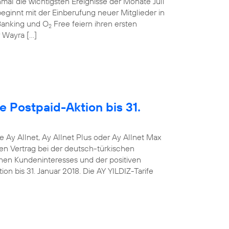
mal die wichtigsten Ereignisse der Monate Juli
ginnt mit der Einberufung neuer Mitglieder in
anking und O
Free feiern ihren ersten
2
r Wayra […]
e Postpaid-Aktion bis 31.
e Ay Allnet, Ay Allnet Plus oder Ay Allnet Max
en Vertrag bei der deutsch-türkischen
hen Kundeninteresses und der positiven
on bis 31. Januar 2018. Die AY YILDIZ-Tarife