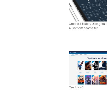
Credits: Pixabay User geralt
Ausschnitt bearbeitet
Credits: o2