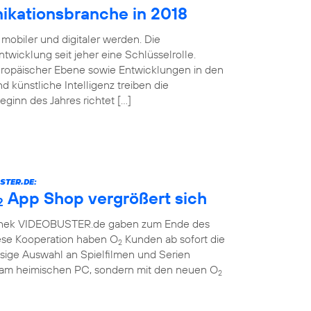
ikationsbranche in 2018
mobiler und digitaler werden. Die
twicklung seit jeher eine Schlüsselrolle.
uropäischer Ebene sowie Entwicklungen in den
d künstliche Intelligenz treiben die
Beginn des Jahres richtet […]
STER.DE:
App Shop vergrößert sich
2
othek VIDEOBUSTER.de gaben zum Ende des
ese Kooperation haben O
Kunden ab sofort die
2
sige Auswahl an Spielfilmen und Serien
r am heimischen PC, sondern mit den neuen O
2