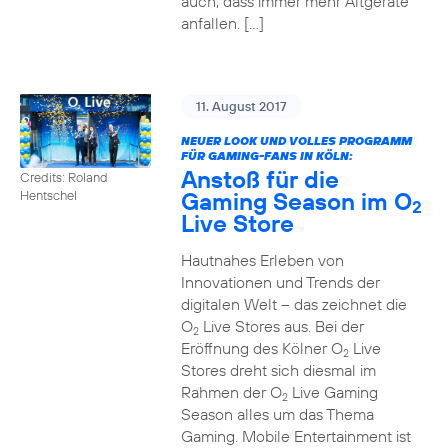
auch, dass immer mehr Altgeräte
anfallen. […]
11. August 2017
NEUER LOOK UND VOLLES PROGRAMM
FÜR GAMING-FANS IN KÖLN:
Anstoß für die
Credits: Roland
Gaming Season im O
Hentschel
2
Live Store
Hautnahes Erleben von
Innovationen und Trends der
digitalen Welt – das zeichnet die
O
Live Stores aus. Bei der
2
Eröffnung des Kölner O
Live
2
Stores dreht sich diesmal im
Rahmen der O
Live Gaming
2
Season alles um das Thema
Gaming. Mobile Entertainment ist