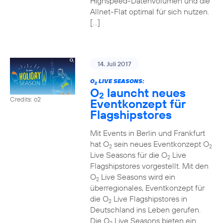
Highspeed-Datenvolumen und die
Allnet-Flat optimal für sich nutzen.
[…]
14. Juli 2017
O
LIVE SEASONS:
2
O
launcht neues
2
Credits: o2
Eventkonzept für
Flagshipstores
Mit Events in Berlin und Frankfurt
hat O
sein neues Eventkonzept O
2
2
Live Seasons für die O
Live
2
Flagshipstores vorgestellt. Mit den
O
Live Seasons wird ein
2
überregionales, Eventkonzept für
die O
Live Flagshipstores in
2
Deutschland ins Leben gerufen.
Die O
Live Seasons bieten ein