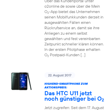
Über das Kundenportal unter
o2online.de sowie über die Mein
O
-App bietet das Unternehmen
2
seinen Mobilfunkkunden derzeit in
ausgewählten Fällen einen
Rückrufservice an, damit sie ihre
Anliegen zu einem selbst
gewählten und fest vereinbarten
Zeitpunkt schneller klären können.
In der ersten Pilotphase erhalten
O
Postpaid-Kunden […]
2
22. August 2017
HIGHEND-SMARTPHONE ZUM
AKTIONSPREIS:
Das HTC U11 jetzt
noch günstiger bei O
2
Jetzt zugreifen: Seit dem 17. August