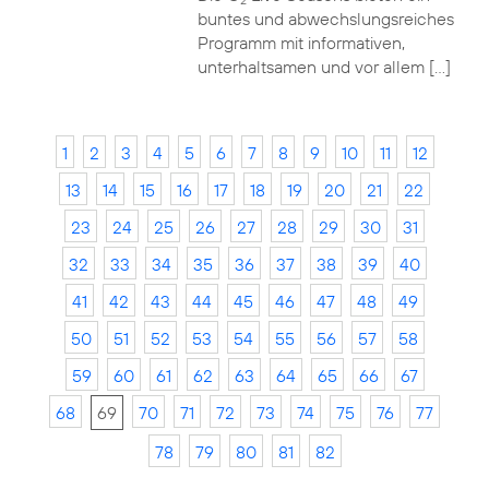
2
buntes und abwechslungsreiches
Programm mit informativen,
unterhaltsamen und vor allem […]
1
2
3
4
5
6
7
8
9
10
11
12
13
14
15
16
17
18
19
20
21
22
23
24
25
26
27
28
29
30
31
32
33
34
35
36
37
38
39
40
41
42
43
44
45
46
47
48
49
50
51
52
53
54
55
56
57
58
59
60
61
62
63
64
65
66
67
68
69
70
71
72
73
74
75
76
77
78
79
80
81
82