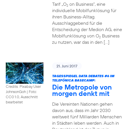
Tarif „O
on Business“, eine
2
individuelle Mobilfunklösung für
ihren Business-Alltag.
Ausschlaggebend für die
Entscheidung der Medion AG, eine
Mobilfunklösung von O
Business
2
zu nutzen, war das in den […]
21. Juni 2017
TAGESSPIEGEL DATA DEBATES
#6
IM
TELEFÓNICA BASECAMP:
Die Metropole von
Credits: Pixabay User
morgen denkt mit
JohnsonGoh
|
Foto:
CC0 1.0, Ausschnitt
bearbeitet
Die Vereinten Nationen gehen
davon aus, dass im Jahr 2030
weltweit fünf Milliarden Menschen
in Städten leben werden. Auch in