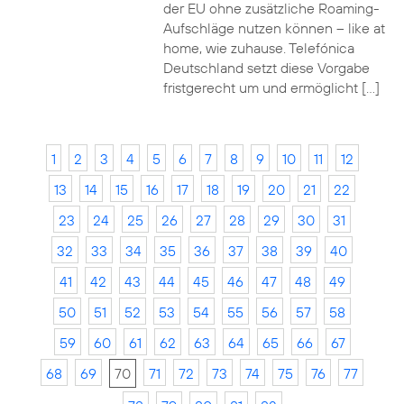
der EU ohne zusätzliche Roaming-
Aufschläge nutzen können – like at
home, wie zuhause. Telefónica
Deutschland setzt diese Vorgabe
fristgerecht um und ermöglicht […]
1
2
3
4
5
6
7
8
9
10
11
12
13
14
15
16
17
18
19
20
21
22
23
24
25
26
27
28
29
30
31
32
33
34
35
36
37
38
39
40
41
42
43
44
45
46
47
48
49
50
51
52
53
54
55
56
57
58
59
60
61
62
63
64
65
66
67
68
69
70
71
72
73
74
75
76
77