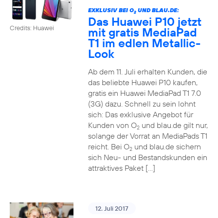
EXKLUSIV BEI O
UND BLAU.DE:
2
Das Huawei P10 jetzt
Credits: Huawei
mit gratis MediaPad
T1 im edlen Metallic-
Look
Ab dem 11. Juli erhalten Kunden, die
das beliebte Huawei P10 kaufen,
gratis ein Huawei MediaPad T1 7.0
(3G) dazu. Schnell zu sein lohnt
sich: Das exklusive Angebot für
Kunden von O
und blau.de gilt nur,
2
solange der Vorrat an MediaPads T1
reicht. Bei O
und blau.de sichern
2
sich Neu- und Bestandskunden ein
attraktives Paket […]
12. Juli 2017