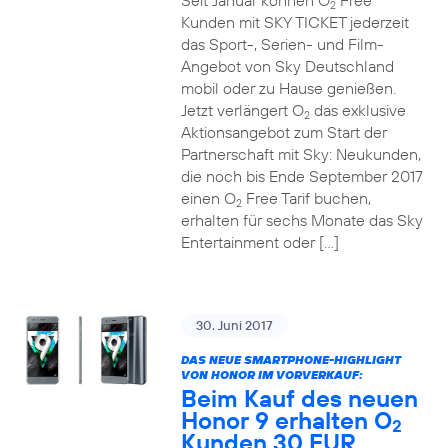
Seit Januar können O
Free
2
Kunden mit SKY TICKET jederzeit
das Sport-, Serien- und Film-
Angebot von Sky Deutschland
mobil oder zu Hause genießen.
Jetzt verlängert O
das exklusive
2
Aktionsangebot zum Start der
Partnerschaft mit Sky: Neukunden,
die noch bis Ende September 2017
einen O
Free Tarif buchen,
2
erhalten für sechs Monate das Sky
Entertainment oder […]
30. Juni 2017
DAS NEUE SMARTPHONE-HIGHLIGHT
VON HONOR IM VORVERKAUF:
Beim Kauf des neuen
Honor 9 erhalten O
2
Kunden 30 EUR