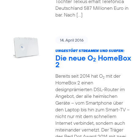
Tochter Telxius erhält Telefónica
Deutschland 587 Millionen Euro in
bar. Nach […]
14. April 2016
UNGESTÖRT STREAMEN UND SURFEN:
Die neue O
HomeBox
2
2
Bereits seit 2014 hat O
mit der
2
HomeBox 2 einen
designprämierten DSL-Router im
Angebot, der alle heimischen
Geräte – vom Smartphone über
den Laptop bis hin zum Smart-TV –
nicht nur mit dem schnellem
Internet verbindet, sondern auch
miteinander vernetzt. Der Träger
des Red Dot Award 2014 mit zwei