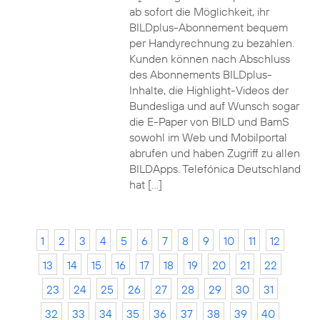
ab sofort die Möglichkeit, ihr
BILDplus-Abonnement bequem
per Handyrechnung zu bezahlen.
Kunden können nach Abschluss
des Abonnements BILDplus-
Inhalte, die Highlight-Videos der
Bundesliga und auf Wunsch sogar
die E-Paper von BILD und BamS
sowohl im Web und Mobilportal
abrufen und haben Zugriff zu allen
BILDApps. Telefónica Deutschland
hat […]
1
2
3
4
5
6
7
8
9
10
11
12
13
14
15
16
17
18
19
20
21
22
23
24
25
26
27
28
29
30
31
32
33
34
35
36
37
38
39
40