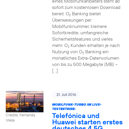
eines Mobilfunkanbieters steht ab
sofort zum kostenlosen Download
bereit. O
Banking bietet
2
Überweisungen per
Mobilfunknummer, kleinere
Sofortkredite, umfangreiche
Sicherheitsfeatures und vieles
mehr. O
Kunden erhalten je nach
2
Nutzung von O
Banking ein
2
monatliches Extra-Datenvolumen
von bis zu 500 Megabyte (MB) –
[…]
21. Juli 2016
MOBILFUNK-TURBO IM LIVE-
TESTBETRIEB:
Telefónica und
Credits: Fernanda
Huawei starten erstes
Vilela
deutsches 4,5G