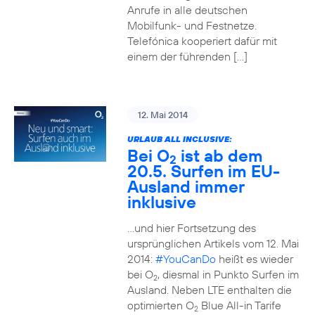
Anrufe in alle deutschen
Mobilfunk- und Festnetze.
Telefónica kooperiert dafür mit
einem der führenden […]
12. Mai 2014
URLAUB ALL INCLUSIVE:
Bei O
ist ab dem
2
20.5. Surfen im EU-
Ausland immer
inklusive
…und hier Fortsetzung des
ursprünglichen Artikels vom 12. Mai
2014:
#YouCanDo
heißt es wieder
bei O
, diesmal in Punkto Surfen im
2
Ausland. Neben LTE enthalten die
optimierten O
Blue All-in Tarife
2