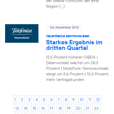
der zweite Funkturm, der eine
Region […]
06. November 2012
TELEFÓNICA DEUTSCHLAND:
Starkes Ergebnis im
dritten Quartal
12,5 Prozent höherer OIBDA |
Datenumsatz wächst um 28,3
Prozent | Mobilfunk-Serviceumsatz
steigt um 5,6 Prozent | 10,3 Prozent
mehr Vertragskunden
1
2
3
4
5
6
7
8
9
10
11
12
13
14
15
16
17
18
19
20
21
22