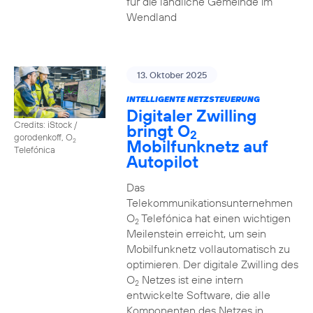
für die ländliche Gemeinde im
Wendland
13. Oktober 2025
INTELLIGENTE NETZSTEUERUNG
Digitaler Zwilling
Credits: iStock /
bringt O
2
gorodenkoff, O
Mobilfunknetz auf
2
Telefónica
Autopilot
Das
Telekommunikationsunternehmen
O
Telefónica hat einen wichtigen
2
Meilenstein erreicht, um sein
Mobilfunknetz vollautomatisch zu
optimieren. Der digitale Zwilling des
O
Netzes ist eine intern
2
entwickelte Software, die alle
Komponenten des Netzes in