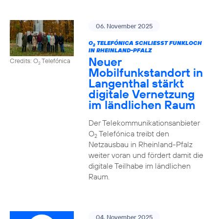
06. November 2025
O
TELEFÓNICA SCHLIESST FUNKLOCH I
2
N RHEINLAND-PFALZ
Neuer
Credits: O
Telefónica
2
Mobilfunkstandort in
Langenthal stärkt
digitale Vernetzung
im ländlichen Raum
Der Telekommunikationsanbieter
O
Telefónica treibt den
2
Netzausbau in Rheinland-Pfalz
weiter voran und fördert damit die
digitale Teilhabe im ländlichen
Raum.
04. November 2025