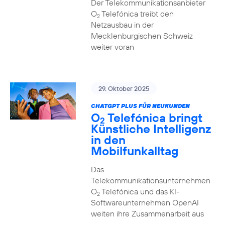
Der Telekommunikationsanbieter
O
Telefónica treibt den
2
Netzausbau in der
Mecklenburgischen Schweiz
weiter voran
29. Oktober 2025
CHATGPT PLUS FÜR NEUKUNDEN
O
Telefónica bringt
2
Künstliche Intelligenz
in den
Mobilfunkalltag
Das
Telekommunikationsunternehmen
O
Telefónica und das KI-
2
Softwareunternehmen OpenAI
weiten ihre Zusammenarbeit aus