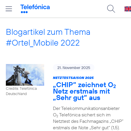
Blogartikel zum Thema
#Ortel_Mobile 2022
21. November 2025
NETZTESTSAISON 2025
„CHIP” zeichnet O
2
Credits: Telefónica
Netz erstmals mit
Deutschland
„Sehr gut” aus
Der Telekommunikationsanbieter
O
Telefónica sichert sich im
2
Netztest des Fachmagazins „CHIP”
erstmals die Note „Sehr gut“ (1,5).