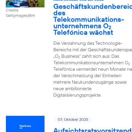
Geschäftskundenberei
Credits:
des
Gettyimages/Bim
Telekommunikations­
unternehmens O
2
Telefónica wächst
Die Verzahnung des Technologie-
Bereichs mit der Geschäftskundenspa
„O
Business” zahlt sich aus: Das
2
Telekommunikationsunternehmen O
2
Telefónica vermeldet neun Monate n
der Verschmelzung der Einheiten
mehrere Neukundenzugänge sowie
neue ambitionierte
Digitalisierungsprojekte.
07. Oktober 2025
Aufsichtsratsvorsitzend