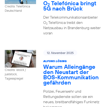
O
Telefónica bringt
2
Credits: Telefónica
5G nach Brück
Deutschland
Der Telekommunikationsanbieter
O
Telefónica treibt den
2
Netzausbau in Brandenburg weiter
voran
12. November 2025
ALFONS LÖSING
Warum Alleingänge
Credits: istock /
den Neustart der
juststock,
BOS-Kommunikation
Tagesspiegel
gefährden
Polizei, Feuerwehr und
Rettungsdienste sollen sie ein
neues, breitbandfähiges Funknetz