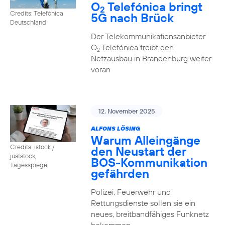
O
Telefónica bringt
2
Credits: Telefónica
5G nach Brück
Deutschland
Der Telekommunikationsanbieter
O
Telefónica treibt den
2
Netzausbau in Brandenburg weiter
voran
12. November 2025
ALFONS LÖSING
Warum Alleingänge
Credits: istock /
den Neustart der
juststock,
BOS-Kommunikation
Tagesspiegel
gefährden
Polizei, Feuerwehr und
Rettungsdienste sollen sie ein
neues, breitbandfähiges Funknetz