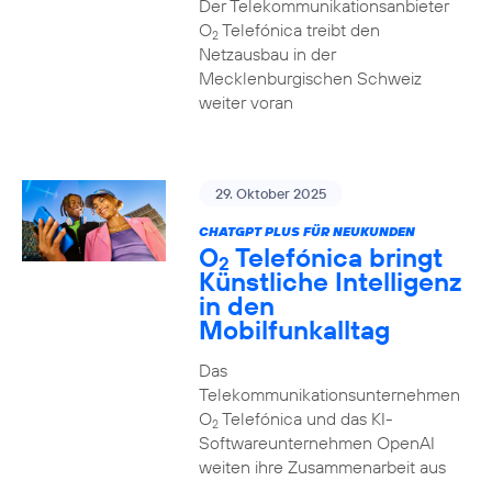
Der Telekommunikationsanbieter
O
Telefónica treibt den
2
Netzausbau in der
Mecklenburgischen Schweiz
weiter voran
29. Oktober 2025
CHATGPT PLUS FÜR NEUKUNDEN
O
Telefónica bringt
2
Künstliche Intelligenz
in den
Mobilfunkalltag
Das
Telekommunikationsunternehmen
O
Telefónica und das KI-
2
Softwareunternehmen OpenAI
weiten ihre Zusammenarbeit aus