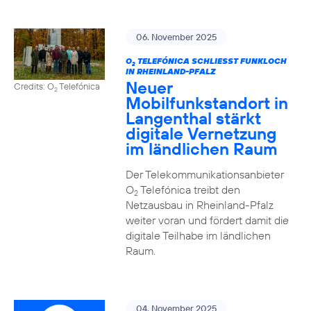
06. November 2025
O
TELEFÓNICA SCHLIESST FUNKLOCH I
2
N RHEINLAND-PFALZ
Neuer
Credits: O
Telefónica
2
Mobilfunkstandort in
Langenthal stärkt
digitale Vernetzung
im ländlichen Raum
Der Telekommunikationsanbieter
O
Telefónica treibt den
2
Netzausbau in Rheinland-Pfalz
weiter voran und fördert damit die
digitale Teilhabe im ländlichen
Raum.
04. November 2025