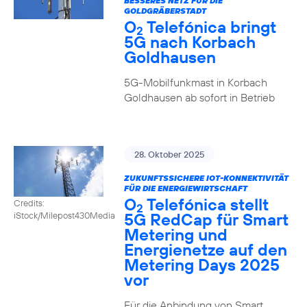
BESSERES NETZ FÜR DIE
GOLDGRÄBERSTADT
O
Telefónica bringt
2
5G nach Korbach
Goldhausen
5G-Mobilfunkmast in Korbach
Goldhausen ab sofort in Betrieb
28. Oktober 2025
ZUKUNFTSSICHERE IOT-KONNEKTIVITÄT
FÜR DIE ENERGIEWIRTSCHAFT
O
Telefónica stellt
Credits:
2
5G RedCap für Smart
iStock/Milepost430Media
Metering und
Energienetze auf den
Metering Days 2025
vor
Für die Anbindung von Smart