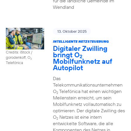
für die ländliche Gemeinde im
Wendland
13. Oktober 2025
INTELLIGENTE NETZSTEUERUNG
Digitaler Zwilling
Credits: iStock /
bringt O
2
gorodenkoff, O
Mobilfunknetz auf
2
Telefónica
Autopilot
Das
Telekommunikationsunternehmen
O
Telefónica hat einen wichtigen
2
Meilenstein erreicht, um sein
Mobilfunknetz vollautomatisch zu
optimieren. Der digitale Zwilling des
O
Netzes ist eine intern
2
entwickelte Software, die alle
Komponenten des Netzes in