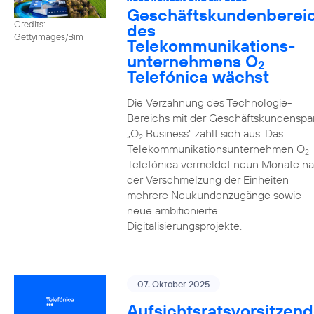
Geschäftskundenberei
Credits:
des
Gettyimages/Bim
Telekommunikations­
unternehmens O
2
Telefónica wächst
Die Verzahnung des Technologie-
Bereichs mit der Geschäftskundenspa
„O
Business” zahlt sich aus: Das
2
Telekommunikationsunternehmen O
2
Telefónica vermeldet neun Monate n
der Verschmelzung der Einheiten
mehrere Neukundenzugänge sowie
neue ambitionierte
Digitalisierungsprojekte.
07. Oktober 2025
Aufsichtsratsvorsitzend