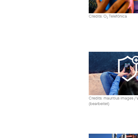
Credits: O
Telefónica
2
Credits: mauritius images /
(bearbeitet)