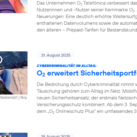
Das Unternehmen O
Telefónica verbessert das
2
Nutzerinnen und -Nutzer seiner Kernmarke O
.
2
Neuerungen: Eine deutlich erhöhte Weitersurfg
enthaltenen Datenvolumens sowie die automati
den älteren – Prepaid-Tarifen für Bestandskun
21. August 2025
CYBERKRIMINALITÄT IM ALLTAG:
O
erweitert Sicherheitsportf
2
Die Bedrohung durch Cyberkriminalität nimmt we
Täuschung gehören zum Alltag im Netz. Mobilf
neuen Sicherheitsansatz, der erstmals Netzsich
 Westend61 / Boy
Versicherungsschutz kombiniert. Ab dem 3. S
dem „O
Onlineschutz Plus“ ein umfassendes 3
2
19. August 2025