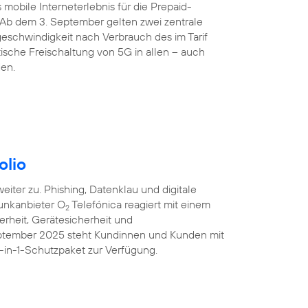
 mobile Interneterlebnis für die Prepaid-
 Ab dem 3. September gelten zwei zentrale
eschwindigkeit nach Verbrauch des im Tarif
sche Freischaltung von 5G in allen – auch
den.
olio
iter zu. Phishing, Datenklau und digitale
unkanbieter O
Telefónica reagiert mit einem
2
erheit, Gerätesicherheit und
eptember 2025 steht Kundinnen und Kunden mit
-in-1-Schutzpaket zur Verfügung.