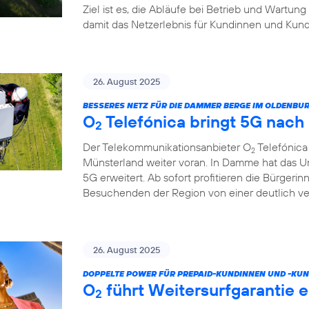
Ziel ist es, die Abläufe bei Betrieb und Wartung
damit das Netzerlebnis für Kundinnen und Kund
26. August 2025
BESSERES NETZ FÜR DIE DAMMER BERGE IM OLDENB
O
Telefónica bringt 5G nac
2
Der Telekommunikationsanbieter O
Telefónica
2
Münsterland weiter voran. In Damme hat das U
5G erweitert. Ab sofort profitieren die Bürgeri
Besuchenden der Region von einer deutlich v
26. August 2025
DOPPELTE POWER FÜR PREPAID-KUNDINNEN UND -KUN
O
führt Weitersurfgarantie e
2