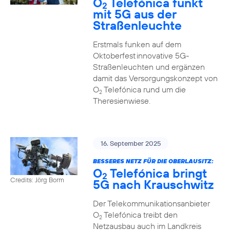
O
Telefónica funkt
2
mit 5G aus der
Straßenleuchte
Erstmals funken auf dem
Oktoberfest innovative 5G-
Straßenleuchten und ergänzen
damit das Versorgungskonzept von
O
Telefónica rund um die
2
Theresienwiese.
16. September 2025
BESSERES NETZ FÜR DIE OBERLAUSITZ:
O
Telefónica bringt
2
Credits: Jörg Borm
5G nach Krauschwitz
Der Telekommunikationsanbieter
O
Telefónica treibt den
2
Netzausbau auch im Landkreis