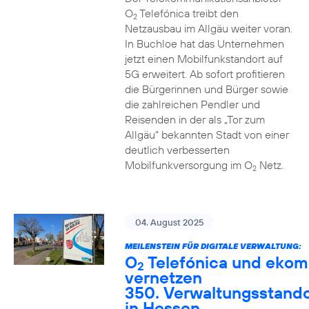
O
Telefónica treibt den
2
Netzausbau im Allgäu weiter voran.
In Buchloe hat das Unternehmen
jetzt einen Mobilfunkstandort auf
5G erweitert. Ab sofort profitieren
die Bürgerinnen und Bürger sowie
die zahlreichen Pendler und
Reisenden in der als „Tor zum
Allgäu“ bekannten Stadt von einer
deutlich verbesserten
Mobilfunkversorgung im O
Netz.
2
04. August 2025
MEILENSTEIN FÜR DIGITALE VERWALTUNG:
O
Telefónica und ekom
2
vernetzen
350. Verwaltungsstando
in Hessen