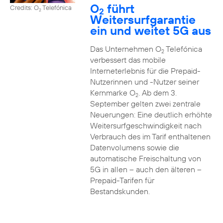
O
führt
Credits: O
Telefónica
2
2
Weitersurfgarantie
ein und weitet 5G aus
Das Unternehmen O
Telefónica
2
verbessert das mobile
Interneterlebnis für die Prepaid-
Nutzerinnen und -Nutzer seiner
Kernmarke O
. Ab dem 3.
2
September gelten zwei zentrale
Neuerungen: Eine deutlich erhöhte
Weitersurfgeschwindigkeit nach
Verbrauch des im Tarif enthaltenen
Datenvolumens sowie die
automatische Freischaltung von
5G in allen – auch den älteren –
Prepaid-Tarifen für
Bestandskunden.