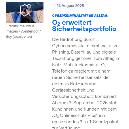
21. August 2025
CYBERKRIMINALITÄT IM ALLTAG:
O
erweitert
2
Credits: mauritius
Sicherheitsportfolio
images / Westend61 /
Boy (bearbeitet)
Die Bedrohung durch
Cyberkriminalität nimmt weiter zu.
Phishing, Datenklau und digitale
Täuschung gehören zum Alltag im
Netz. Mobilfunkanbieter O
2
Telefónica reagiert mit einem
neuen Sicherheitsansatz, der
erstmals Netzsicherheit,
Gerätesicherheit und
Versicherungsschutz kombiniert.
Ab dem 3. September 2025 steht
Kundinnen und Kunden mit dem
„O
Onlineschutz Plus“ ein
2
umfassendes 3-in-1-Schutzpaket
zur Verfügung.