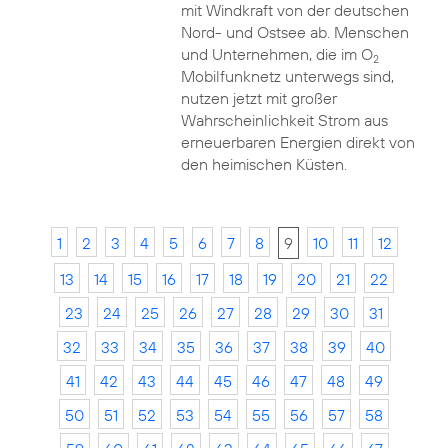
mit Windkraft von der deutschen
Nord- und Ostsee ab. Menschen
und Unternehmen, die im O
2
Mobilfunknetz unterwegs sind,
nutzen jetzt mit großer
Wahrscheinlichkeit Strom aus
erneuerbaren Energien direkt von
den heimischen Küsten.
1
2
3
4
5
6
7
8
9
10
11
12
13
14
15
16
17
18
19
20
21
22
23
24
25
26
27
28
29
30
31
32
33
34
35
36
37
38
39
40
41
42
43
44
45
46
47
48
49
50
51
52
53
54
55
56
57
58