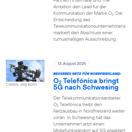
Partnern Intermate und The
Ambition den Lead für die
Kommunikation der Marke O
. Die
2
Entscheidung des
Telekommunikationsunternehmens
markiert den Abschluss einer
turnusmäßigen Ausschreibung.
13. August 2025
BESSERES NETZ FÜR NORDFRIESLAND:
O
Telefónica bringt
2
Credits: Jörg Borm
5G nach Schwesing
Der Telekommunikationsanbieter
O
Telefónica treibt den
2
Netzausbau in Nordfriesland weiter
voran. In Schwesing hat das
Unternehmen jetzt einen
Mobilfunkstandort auf 5G erweitert.