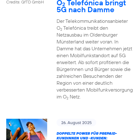
O
Telefónica bringt
Credits: GfTD GmbH
2
5G nach Damme
Der Telekommunikationsanbieter
O
Telefónica treibt den
2
Netzausbau im Oldenburger
Münsterland weiter voran. In
Damme hat das Unternehmen jetzt
einen Mobilfunkstandort auf 5G
erweitert. Ab sofort profitieren die
Bürgerinnen und Bürger sowie die
zahlreichen Besuchenden der
Region von einer deutlich
verbesserten Mobilfunkversorgung
im O
Netz.
2
26. August 2025
DOPPELTE POWER FÜR PREPAID-
KUNDINNEN UND -KUNDEN: