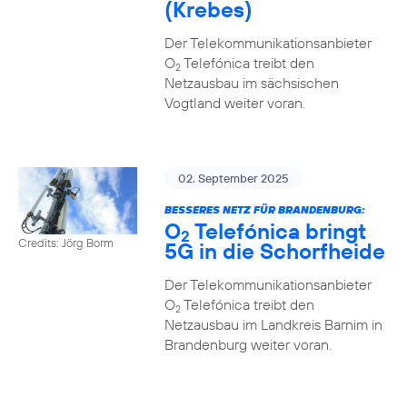
(Krebes)
Der Telekommunikationsanbieter
O
Telefónica treibt den
2
Netzausbau im sächsischen
Vogtland weiter voran.
02. September 2025
BESSERES NETZ FÜR BRANDENBURG:
O
Telefónica bringt
2
Credits: Jörg Borm
5G in die Schorfheide
Der Telekommunikationsanbieter
O
Telefónica treibt den
2
Netzausbau im Landkreis Barnim in
Brandenburg weiter voran.