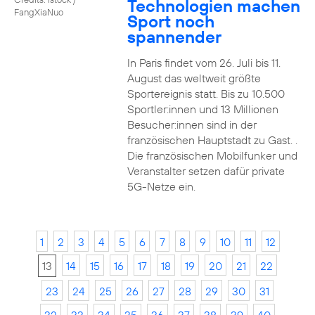
Technologien machen
FangXiaNuo
Sport noch
spannender
In Paris findet vom 26. Juli bis 11.
August das weltweit größte
Sportereignis statt. Bis zu 10.500
Sportler:innen und 13 Millionen
Besucher:innen sind in der
französischen Hauptstadt zu Gast. .
Die französischen Mobilfunker und
Veranstalter setzen dafür private
5G-Netze ein.
1
2
3
4
5
6
7
8
9
10
11
12
13
14
15
16
17
18
19
20
21
22
23
24
25
26
27
28
29
30
31