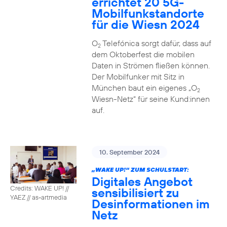
errichtet 20 5G-
Mobilfunkstandorte
für die Wiesn 2024
O
Telefónica sorgt dafür, dass auf
2
dem Oktoberfest die mobilen
Daten in Strömen fließen können.
Der Mobilfunker mit Sitz in
München baut ein eigenes „O
2
Wiesn-Netz“ für seine Kund:innen
auf.
10. September 2024
„WAKE UP!“ ZUM SCHULSTART:
Digitales Angebot
Credits: WAKE UP! //
sensibilisiert zu
YAEZ // as-artmedia
Desinformationen im
Netz