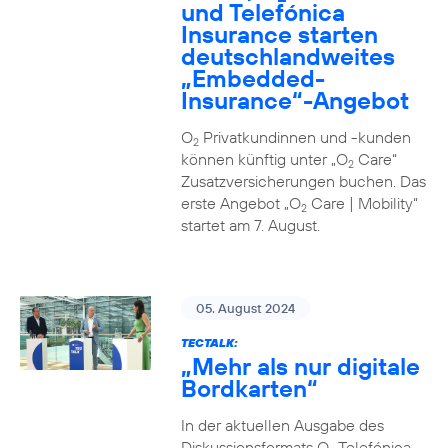
und Telefónica
Insurance starten
deutschlandweites
„Embedded-
Insurance“-Angebot
O
Privatkundinnen und -kunden
2
können künftig unter „O
Care“
2
Zusatzversicherungen buchen. Das
erste Angebot „O
Care | Mobility“
2
startet am 7. August.
05. August 2024
TECTALK:
„Mehr als nur digitale
Bordkarten“
In der aktuellen Ausgabe des
Diskussionsformats O
Telefónica