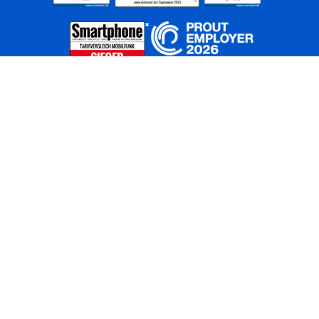
Home
Unternehmen
Netze
Nachhaltigkeit
Kunden
Investoren
Partner
Karriere
Presse
News
Privatkunden
Geschäftskunden
Worldwide
BASECAMP
AGB
Kontakt
ElektroG / BattG
Datenschutz