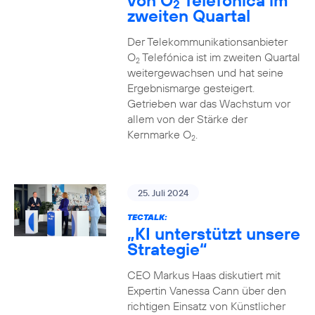
von O
Telefónica im
2
zweiten Quartal
Der Telekommunikationsanbieter
O
Telefónica ist im zweiten Quartal
2
weitergewachsen und hat seine
Ergebnismarge gesteigert.
Getrieben war das Wachstum vor
allem von der Stärke der
Kernmarke O
.
2
25. Juli 2024
TECTALK:
„KI unterstützt unsere
Strategie“
CEO Markus Haas diskutiert mit
Expertin Vanessa Cann über den
richtigen Einsatz von Künstlicher