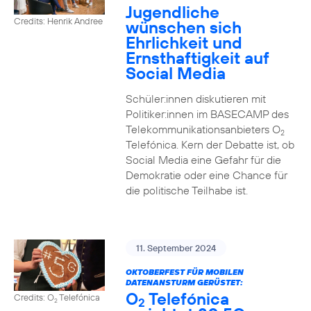
Jugendliche
Credits: Henrik Andree
wünschen sich
Ehrlichkeit und
Ernsthaftigkeit auf
Social Media
Schüler:innen diskutieren mit
Politiker:innen im BASECAMP des
Telekommunikationsanbieters O
2
Telefónica. Kern der Debatte ist, ob
Social Media eine Gefahr für die
Demokratie oder eine Chance für
die politische Teilhabe ist.
11. September 2024
OKTOBERFEST FÜR MOBILEN
DATENANSTURM GERÜSTET:
O
Telefónica
Credits: O
Telefónica
2
2