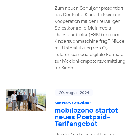
Zum neuen Schuljahr präsentiert
das Deutsche Kinderhilfswerk in
Kooperation mit der Freiwilligen
Selbstkontrolle Multimedia-
Diensteanbieter (FSM) und der
Kindersuchmaschine fragFINN.de
mit Unterstützung von O
2
Telefónica neue digitale Formate
zur Medienkompetenzvermittlung
für Kinder.
20. August 2024
SIMYO IST ZURÜCK:
mobilezone startet
neues Postpaid-
Tarifangebot
Um die Marke zu reaktivieren,