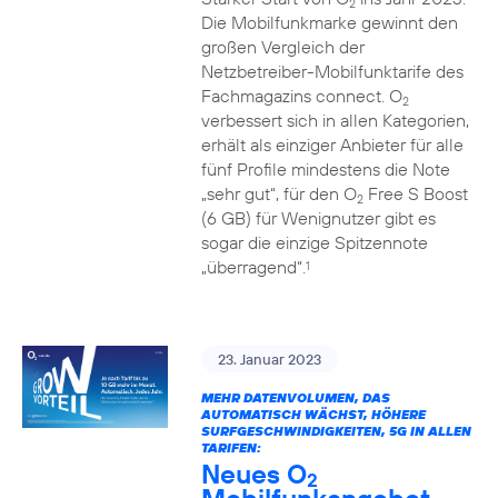
2
Die Mobilfunkmarke gewinnt den
großen Vergleich der
Netzbetreiber-Mobilfunktarife des
Fachmagazins connect. O
2
verbessert sich in allen Kategorien,
erhält als einziger Anbieter für alle
fünf Profile mindestens die Note
„sehr gut“, für den O
Free S Boost
2
(6 GB) für Wenignutzer gibt es
sogar die einzige Spitzennote
„überragend“.
1
23. Januar 2023
MEHR DATENVOLUMEN, DAS
AUTOMATISCH WÄCHST, HÖHERE
SURFGESCHWINDIGKEITEN, 5G IN ALLEN
TARIFEN:
Neues O
2