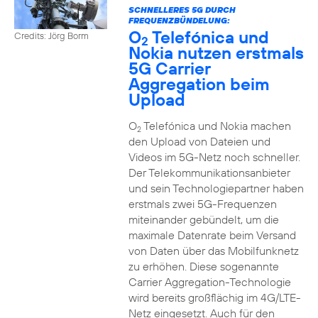
SCHNELLERES 5G DURCH
FREQUENZBÜNDELUNG:
O
Telefónica und
Credits: Jörg Borm
2
Nokia nutzen erstmals
5G Carrier
Aggregation beim
Upload
O
Telefónica und Nokia machen
2
den Upload von Dateien und
Videos im 5G-Netz noch schneller.
Der Telekommunikationsanbieter
und sein Technologiepartner haben
erstmals zwei 5G-Frequenzen
miteinander gebündelt, um die
maximale Datenrate beim Versand
von Daten über das Mobilfunknetz
zu erhöhen. Diese sogenannte
Carrier Aggregation-Technologie
wird bereits großflächig im 4G/LTE-
Netz eingesetzt. Auch für den