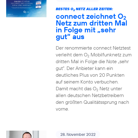
BESTES O
NETZ ALLER ZEITEN:
2
connect zeichnet O
2
Netz zum dritten Mal
in Folge mit „sehr
gut“ aus
Der renommierte connect Netztest
verleiht dem O
Mobilfunknetz zum
2
dritten Mal in Folge die Note „sehr
gut“. Der Anbieter kann ein
deutliches Plus von 20 Punkten
auf seinem Konto verbuchen.
Damit macht das O
Netz unter
2
allen deutschen Netzbetreibern
den größten Qualitätssprung nach
vorne.
28. November 2022