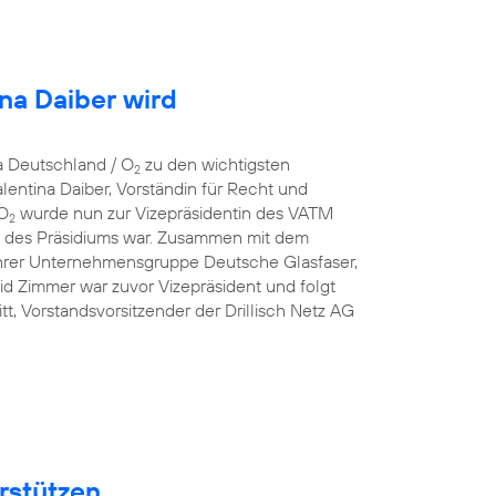
ina Daiber wird
a Deutschland / O
zu den wichtigsten
2
entina Daiber, Vorständin für Recht und
 O
wurde nun zur Vizepräsidentin des VATM
2
ed des Präsidiums war. Zusammen mit dem
hrer Unternehmensgruppe Deutsche Glasfaser,
id Zimmer war zuvor Vizepräsident und folgt
t, Vorstandsvorsitzender der Drillisch Netz AG
rstützen