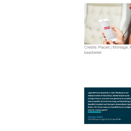
Credits: Placeit
|
Montage, A
bearbeitet