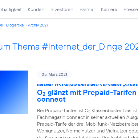
haltigkeit
Kunden
Investoren
Partner
Karriere
Presse
ws
Blogartikel
Archiv 2021
 zum Thema #Internet_der_Dinge 20
05. März 2021
DREIMAL TESTSIEGER UND JEWEILS BESTNOTE „SEHR 
O
glänzt mit Prepaid-Tarife
2
connect
Bei Prepaid-Tarifen ist O
Klassenbester. Das ist
2
Fachmagazin connect in seiner aktuellen Ausgab
Prepaid-Tarife der drei Mobilfunk-Netzbetreibe
Wenignutzer, Normalnutzer und Vielnutzer getest
die Kernmarke von Telefónica Deutschland, den