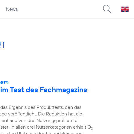
News
21
GUT“:
n im Test des Fachmagazins
 das Ergebnis des Produkttests, den das
e veröffentlicht. Die Redaktion hat die
r anhand von drei Nutzungsprofilen für
et. In allen drei Nutzerkategorien erhielt O
,
2
 ersten Platz von der Testredaktion und