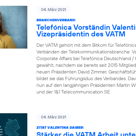
04. März 2021
BRANCHENVERBAND:
Telefónica Vorständin Valent
Vizepräsidentin des VATM
Der VATM gehört mit dem Bitkom für Telefónic
Verbänden der Telekommunikationsbranche. Val
Corporate Affairs bei Telefónica Deutschland /
gewählt, nachdem sie bereits seit 2015 Mitgli
neuen Präsidenten David Zimmer, Geschäftsfü
bildet sie das Führungsduo des Verbandes. Dav
nun auf den langjährigen Präsidenten Martin Wit
und der 1&1 Telecommunication SE.
04. März 2021
ZITAT VALENTINA DAIBER:
Stärker die VATM Arbeit unte