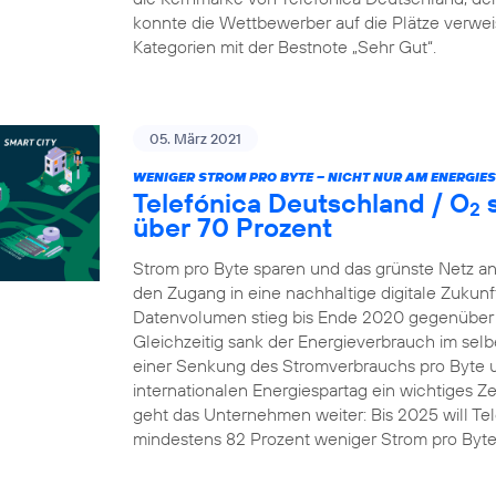
konnte die Wettbewerber auf die Plätze verw
Kategorien mit der Bestnote „Sehr Gut“.
05. März 2021
WENIGER STROM PRO BYTE – NICHT NUR AM ENERGIE
Telefónica Deutschland / O
s
2
über 70 Prozent
Strom pro Byte sparen und das grünste Netz an
den Zugang in eine nachhaltige digitale Zukunft
Datenvolumen stieg bis Ende 2020 gegenüber 
Gleichzeitig sank der Energieverbrauch im selb
einer Senkung des Stromverbrauchs pro Byte um 
internationalen Energiespartag ein wichtiges Z
geht das Unternehmen weiter: Bis 2025 will Te
mindestens 82 Prozent weniger Strom pro Byt