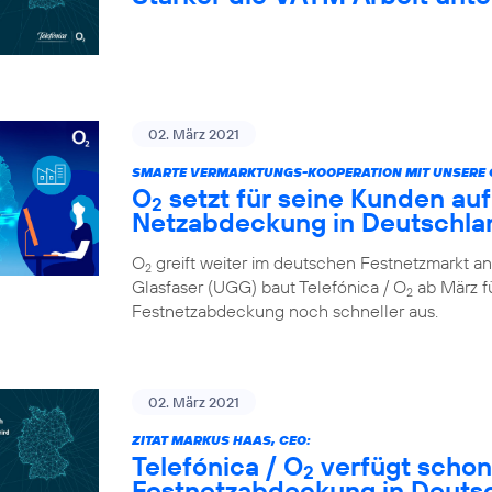
02. März 2021
SMARTE VERMARKTUNGS-KOOPERATION MIT UNSERE 
O
setzt für seine Kunden auf
2
Netzabdeckung in Deutschla
O
greift weiter im deutschen Festnetzmarkt an
2
Glasfaser (UGG) baut Telefónica / O
ab März fü
2
Festnetzabdeckung noch schneller aus.
02. März 2021
ZITAT MARKUS HAAS, CEO:
Telefónica / O
verfügt schon
2
Festnetzabdeckung in Deuts