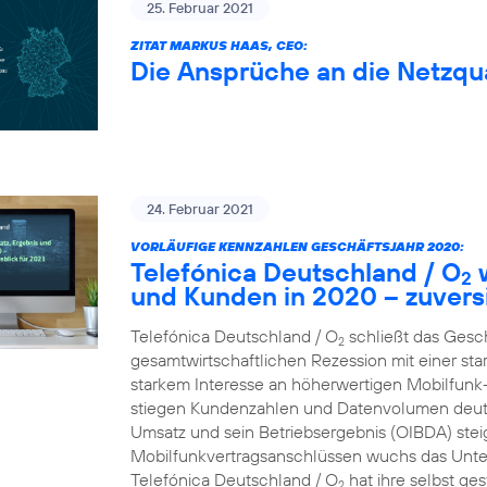
25. Februar 2021
ZITAT MARKUS HAAS, CEO:
Die Ansprüche an die Netzqua
24. Februar 2021
VORLÄUFIGE KENNZAHLEN GESCHÄFTSJAHR 2020:
Telefónica Deutschland / O
w
2
und Kunden in 2020 – zuversi
Telefónica Deutschland / O
schließt das Gesc
2
gesamtwirtschaftlichen Rezession mit einer st
starkem Interesse an höherwertigen Mobilfun
stiegen Kundenzahlen und Datenvolumen deutl
Umsatz und sein Betriebsergebnis (OIBDA) stei
Mobilfunkvertragsanschlüssen wuchs das Unte
Telefónica Deutschland / O
hat ihre selbst ge
2