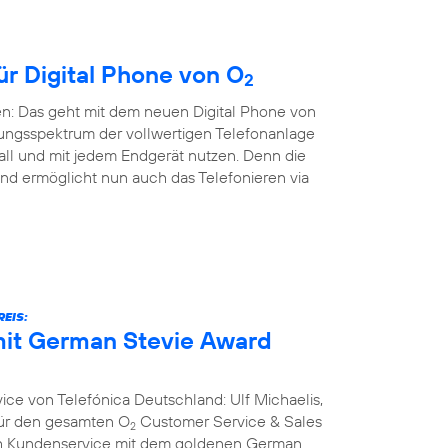
ür Digital Phone von O
2
en: Das geht mit dem neuen Digital Phone von
ungsspektrum der vollwertigen Telefonanlage
all und mit jedem Endgerät nutzen. Denn die
nd ermöglicht nun auch das Telefonieren via
EIS:
it German Stevie Award
ce von Telefónica Deutschland: Ulf Michaelis,
 für den gesamten O
Customer Service & Sales
2
ich Kundenservice mit dem goldenen German