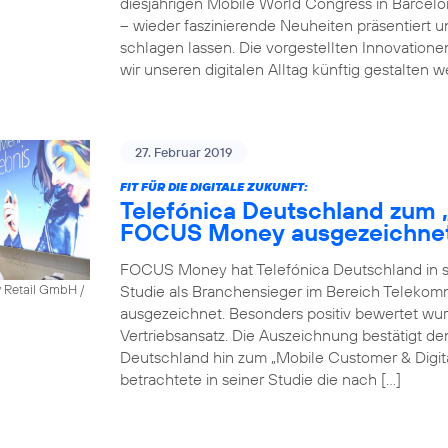
diesjährigen Mobile World Congress in Barcel
– wieder faszinierende Neuheiten präsentiert 
schlagen lassen. Die vorgestellten Innovatione
wir unseren digitalen Alltag künftig gestalten 
27. Februar 2019
FIT FÜR DIE DIGITALE ZUKUNFT:
Telefónica Deutschland zum 
FOCUS Money ausgezeichne
FOCUS Money hat Telefónica Deutschland in sei
Studie als Branchensieger im Bereich Telekomm
y Retail GmbH /
ausgezeichnet. Besonders positiv bewertet wu
Vertriebsansatz. Die Auszeichnung bestätigt 
Deutschland hin zum „Mobile Customer & Dig
betrachtete in seiner Studie die nach […]