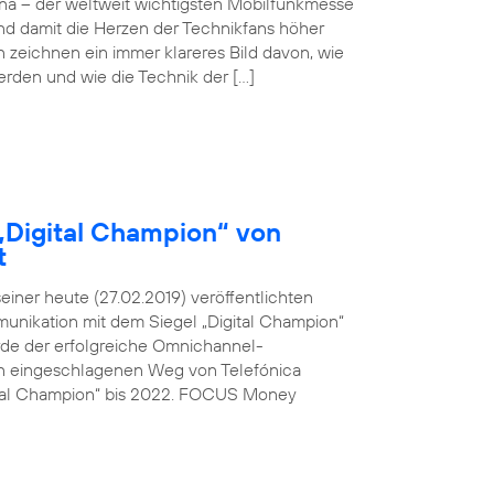
ona – der weltweit wichtigsten Mobilfunkmesse
und damit die Herzen der Technikfans höher
n zeichnen ein immer klareres Bild davon, wie
werden und wie die Technik der […]
„Digital Champion“ von
t
ner heute (27.02.2019) veröffentlichten
unikation mit dem Siegel „Digital Champion“
rde der erfolgreiche Omnichannel-
den eingeschlagenen Weg von Telefónica
ital Champion“ bis 2022. FOCUS Money