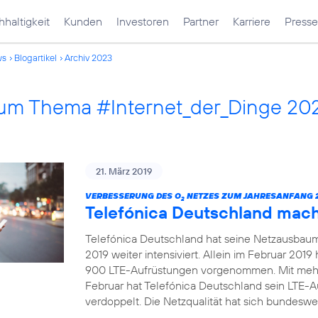
haltigkeit
Kunden
Investoren
Partner
Karriere
Presse
ws
Blogartikel
Archiv 2023
 zum Thema #Internet_der_Dinge 20
21. März 2019
VERBESSERUNG DES O
NETZES ZUM JAHRESANFANG 2
2
Telefónica Deutschland mac
Telefónica Deutschland hat seine Netzausbau
2019 weiter intensiviert. Allein im Februar 20
900 LTE-Aufrüstungen vorgenommen. Mit mehr
Februar hat Telefónica Deutschland sein LTE-
verdoppelt. Die Netzqualität hat sich bundeswei