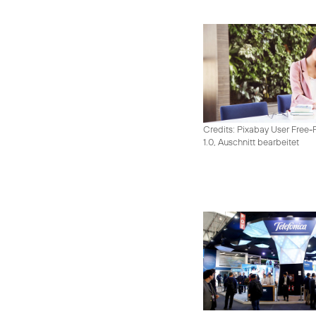
Credits: Pixabay User Free-
1.0, Auschnitt bearbeitet