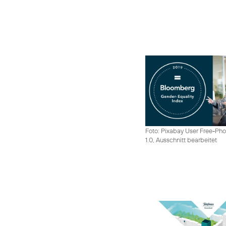
Foto: Pixabay User Free-Pho
1.0, Ausschnitt bearbeitet