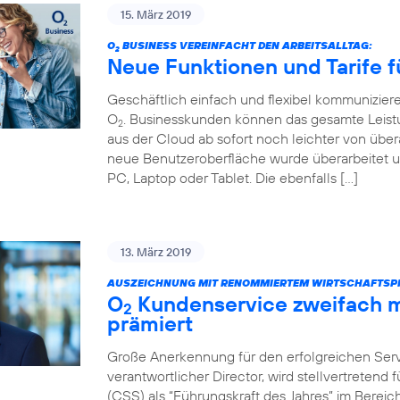
15. März 2019
O
BUSINESS VEREINFACHT DEN ARBEITSALLTAG:
2
Neue Funktionen und Tarife f
Geschäftlich einfach und flexibel kommunizier
O
. Businesskunden können das gesamte Leist
2
aus der Cloud ab sofort noch leichter von über
neue Benutzeroberfläche wurde überarbeitet u
PC, Laptop oder Tablet. Die ebenfalls […]
13. März 2019
AUSZEICHNUNG MIT RENOMMIERTEM WIRTSCHAFTSPR
O
Kundenservice zweifach m
2
prämiert
Große Anerkennung für den erfolgreichen Servi
verantwortlicher Director, wird stellvertretend
(CSS) als “Führungskraft des Jahres” im Bere