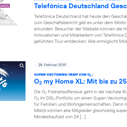
Telefónica Deutschland Gesc
Telefónica Deutschland hat heute den Geschäfts
zum Geschäftsbericht gibt es unter dem Motto
erkunden. Besucher der Website können die Hot
Innovationen und Mitarbeitern von Telefónica D
geführten Tour entdecken. Wie ermöglicht Mobi
28. Februar 2019
SUPER-VECTORING-TARIF VON O
:
2
O
my Home XL: Mit bis zu 25
2
Die O
Freiheitsoffensive geht in die nächste 
2
O
ihr DSL-Portfolio um einen Super-Vectoring-
2
für Familien und Wohngemeinschaften. Denn mi
Mbit/s können alle Mitglieder gleichzeitig supe
Mindestlaufzeit von 24 […]