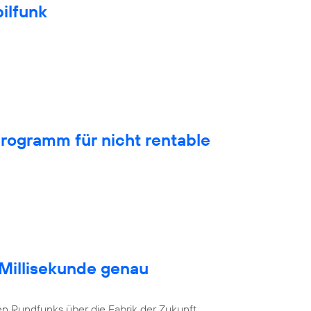
ilfunk
rogramm für nicht rentable
 Millisekunde genau
en Rundfunks über die Fabrik der Zukunft