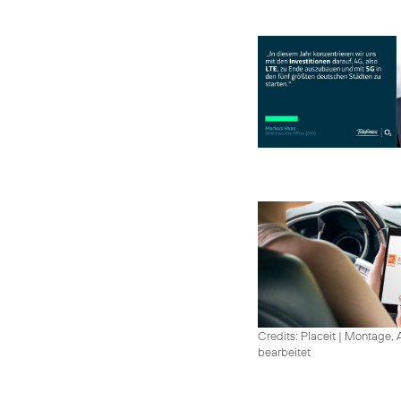
Credits: Placeit
|
Montage, A
bearbeitet