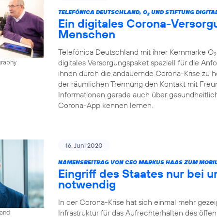
TELEFÓNICA DEUTSCHLAND, O
UND STIFTUNG DIGITA
2
Ein digitales Corona-Versorg
Menschen
Telefónica Deutschland mit ihrer Kernmarke O
2
digitales Versorgungspaket speziell für die A
graphy
ihnen durch die andauernde Corona-Krise zu h
der räumlichen Trennung den Kontakt mit Freun
Informationen gerade auch über gesundheitlic
Corona-App kennen lernen.
16. Juni 2020
NAMENSBEITRAG VON CEO MARKUS HAAS ZUM MOBIL
Eingriff des Staates nur bei 
notwendig
In der Corona-Krise hat sich einmal mehr gezeig
Infrastruktur für das Aufrechterhalten des öffe
land