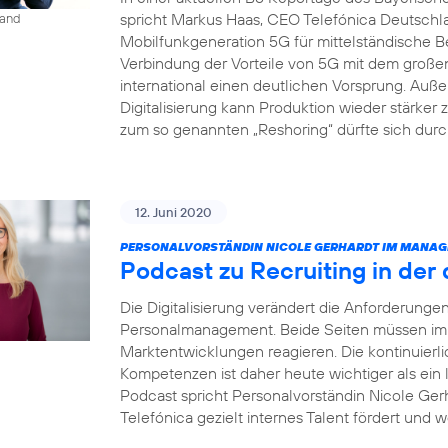
spricht Markus Haas, CEO Telefónica Deutsch
land
Mobilfunkgeneration 5G für mittelständische B
Verbindung der Vorteile von 5G mit dem groß
international einen deutlichen Vorsprung. Auße
Digitalisierung kann Produktion wieder stärke
zum so genannten „Reshoring“ dürfte sich dur
12. Juni 2020
PERSONALVORSTÄNDIN NICOLE GERHARDT IM MANAG
Podcast zu Recruiting in der 
Die Digitalisierung verändert die Anforderung
Personalmanagement. Beide Seiten müssen imme
Marktentwicklungen reagieren. Die kontinuierl
Kompetenzen ist daher heute wichtiger als ein
Podcast spricht Personalvorständin Nicole Gerh
Telefónica gezielt internes Talent fördert und w