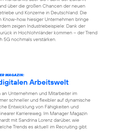
land über die großen Chancen der neuen
etriebe und Konzerne in Deutschland. Die
en Know-how hiesiger Unternehmen bringe
rdem zeigen Industriebeispiele: Dank der
r zurück in Hochlohnländer kommen – der Trend
ch 5G nochmals verstärken.
ER MAGAZIN:
digitalen Arbeitswelt
en an Unternehmen und Mitarbeiter im
r schneller und flexibler auf dynamische
iche Entwicklung von Fähigkeiten und
 linearer Karriereweg. Im Manager Magazin
ardt mit Sandrina Lorenz darüber, wie
elche Trends es aktuell im Recruiting gibt.