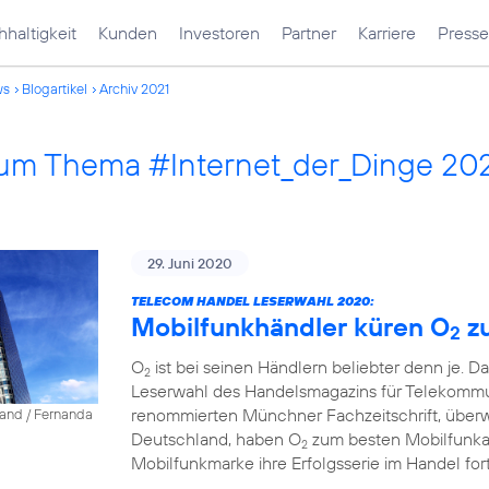
haltigkeit
Kunden
Investoren
Partner
Karriere
Presse
ws
Blogartikel
Archiv 2021
 zum Thema #Internet_der_Dinge 20
29. Juni 2020
TELECOM HANDEL LESERWAHL 2020:
Mobilfunkhändler küren O
z
2
O
ist bei seinen Händlern beliebter denn je. D
2
Leserwahl des Handelsmagazins für Telekommun
renommierten Münchner Fachzeitschrift, über
land / Fernanda
Deutschland, haben O
zum besten Mobilfunkanb
2
Mobilfunkmarke ihre Erfolgsserie im Handel fort