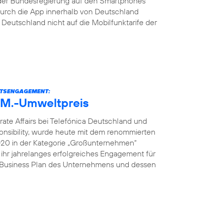
der Bundesregierung auf den Smartphones
s durch die App innerhalb von Deutschland
eutschland nicht auf die Mobilfunktarife der
ITSENGAGEMENT:
U.M.-Umweltpreis
rate Affairs bei Telefónica Deutschland und
onsibility, wurde heute mit dem renommierten
2020 in der Kategorie „Großunternehmen“
 ihr jahrelanges erfolgreiches Engagement für
e Business Plan des Unternehmens und dessen