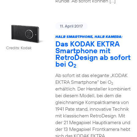
Runde. Ab sofort können […]
11. April 2017
HALB SMARTPHONE, HALB KAMERA:
Das KODAK EKTRA
Credits: Kodak
Smartphone mit
RetroDesign ab sofort
bei O
2
Ab sofort ist das elegante „KODAK
EKTRA Smartphone“ bei O
2
erhältlich. Der Hersteller kombiniert
bei diesem Modell, bei dem die
gleichnamige Kompaktkamera von
1941 Pate stand, innovative Technik
mit klassischem RetroDesign. Mit
der 21 Megapixel Hauptkamera und
der 13 Megapixel Frontkamera hebt
sich das KODAK EKTRA