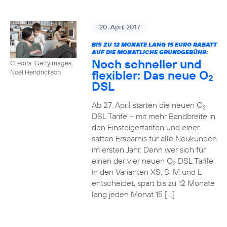
20. April 2017
BIS ZU 12 MONATE LANG 15 EURO RABATT
AUF DIE MONATLICHE GRUNDGEBÜHR:
Noch schneller und
Credits: Gettyimages,
flexibler: Das neue O
Noel Hendrickson
2
DSL
Ab 27. April starten die neuen O
2
DSL Tarife – mit mehr Bandbreite in
den Einsteigertarifen und einer
satten Ersparnis für alle Neukunden
im ersten Jahr. Denn wer sich für
einen der vier neuen O
DSL Tarife
2
in den Varianten XS, S, M und L
entscheidet, spart bis zu 12 Monate
lang jeden Monat 15 […]