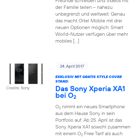
Freunde schreiben und Videos mit
der Familie teilen – nahezu
unbegrenzt und weltweit: Genau
das macht Ortel Mobile mit drei
neuen Optionen möglich. Smart
World-Nutzer verfügen über mehr
mobiles […]
24. April 2017
EXKLUSIV MIT GRATIS STYLE COVER
STAND:
Das Sony Xperia XA1
Credits: Sony
bei O
2
O
nimmt ein neues Smartphone
2
aus dem Hause Sony in sein
Portfolio auf: Ab 25. April ist das
Sony Xperia XA1 sowohl zusammen
mit einem O
Free Tarif als auch
2