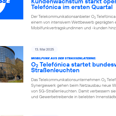
Kundenwachstum stärkt oper
Telefónica im ersten Quartal
Der Telekommunikationsanbieter O
Telefónica 
2
einem von intensivem Wettbewerb geprägten e
Mobilfunkvertragskundinnen und -kunden hi
13. Mai 2025
MOBILFUNK AUS DER STRASSENLATERNE:
O
Telefónica startet bunde
2
Straßenleuchten
Das Telekommunikationsunternehmen O
Telef
2
Synergiewerk gehen beim Netzausbau neue W
von 5G-Straßenleuchten. Damit verbessern sie
und Gewerbetreibende in belebten Innenstädte