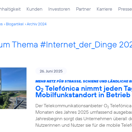
haltigkeit
Kunden
Investoren
Partner
Karriere
Presse
ws
Blogartikel
Archiv 2024
 zum Thema #Internet_der_Dinge 20
26. Juni 2025
MEHR NETZ FÜR STRASSE, SCHIENE UND LÄNDLICHE R
O
Telefónica nimmt jeden Ta
2
Mobilfunkstandort in Betrieb
Der Telekommunikationsanbieter O
Telefónica
2
Monaten des Jahres 2025 umfassend ausgebau
Jahresbeginn sorgt das Unternehmen überall d
Nutzerinnen und Nutzer sie für die mobile Tel