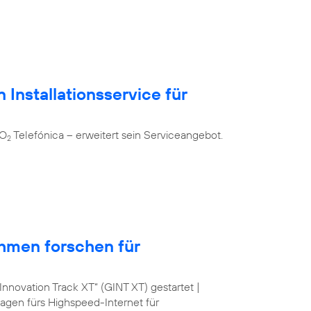
 Installationsservice für
 O
Telefónica – erweitert sein Serviceangebot.
2
hmen forschen für
nnovation Track XT“ (GINT XT) gestartet |
lagen fürs Highspeed-Internet für