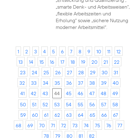
„Entwicklung und Qualifizierung“,
„smarte Denk- und Arbeitsweisen“,
„flexible Arbeitszeiten und
Erholung“ sowie „sichere Nutzung
moderner Arbeitsmittel“.
1
2
3
4
5
6
7
8
9
10
11
12
13
14
15
16
17
18
19
20
21
22
23
24
25
26
27
28
29
30
31
32
33
34
35
36
37
38
39
40
41
42
43
44
45
46
47
48
49
50
51
52
53
54
55
56
57
58
59
60
61
62
63
64
65
66
67
68
69
70
71
72
73
74
75
76
77
78
79
80
81
82