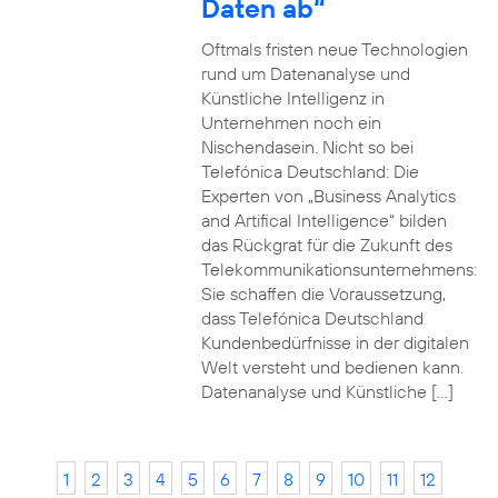
Daten ab“
Oftmals fristen neue Technologien
rund um Datenanalyse und
Künstliche Intelligenz in
Unternehmen noch ein
Nischendasein. Nicht so bei
Telefónica Deutschland: Die
Experten von „Business Analytics
and Artifical Intelligence“ bilden
das Rückgrat für die Zukunft des
Telekommunikationsunternehmens:
Sie schaffen die Voraussetzung,
dass Telefónica Deutschland
Kundenbedürfnisse in der digitalen
Welt versteht und bedienen kann.
Datenanalyse und Künstliche […]
1
2
3
4
5
6
7
8
9
10
11
12