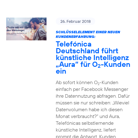
26. Februar 2018
SCHLÜSSELELEMENT EINER NEUEN
KUNDENERFAHRUNG:
Telefónica
Deutschland führt
künstliche Intelligenz
„Aura“ für O
-Kunden
2
ein
Ab sofort können O
-Kunden
2
einfach per Facebook Messenger
ihre Datennutzung abfragen. Dafür
müssen sie nur schreiben: „Wieviel
Datenvolumen habe ich diesen
Monat verbraucht?“ und Aura,
Telefónicas selbstlernende
künstliche Intelligenz, liefert
prompt die Antwort. Kunden