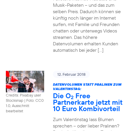
Musik-Paketen – und das zum
selben Preis. Dadurch können sie
künftig noch länger im Internet
surfen, mit Familie und Freunden
chatten oder unterwegs Videos
streamen. Das höhere
Datenvolumen erhalten Kunden
automatisch bei jeder […]
12. Februar 2018
DATENVOLUMEN STATT PRALINEN ZUM
VALENTINSTAG:
Die O
Free
Credits: Pixabay user
2
Partnerkarte jetzt mit
Stocksnap
|
Foto: CC0
1.0, Ausschnitt
10 Euro Kombivorteil
bearbeitet
Zum Valentinstag lass Blumen
sprechen – oder lieber Pralinen?