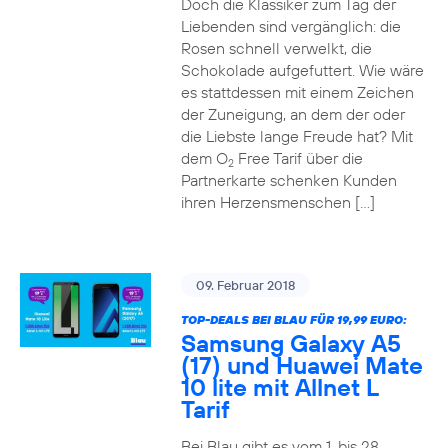
Doch die Klassiker zum Tag der
Liebenden sind vergänglich: die
Rosen schnell verwelkt, die
Schokolade aufgefuttert. Wie wäre
es stattdessen mit einem Zeichen
der Zuneigung, an dem der oder
die Liebste lange Freude hat? Mit
dem O
Free Tarif über die
2
Partnerkarte schenken Kunden
ihren Herzensmenschen […]
09. Februar 2018
TOP-DEALS BEI BLAU FÜR 19,99 EURO:
Samsung Galaxy A5
(17) und Huawei Mate
10 lite mit Allnet L
Tarif
Bei Blau gibt es vom 1. bis 28.