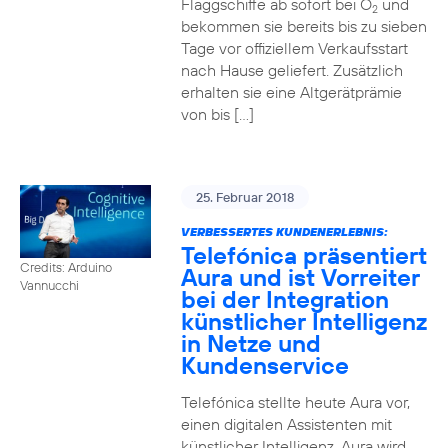
Flaggschiffe ab sofort bei O
und
2
bekommen sie bereits bis zu sieben
Tage vor offiziellem Verkaufsstart
nach Hause geliefert. Zusätzlich
erhalten sie eine Altgerätprämie
von bis […]
25. Februar 2018
VERBESSERTES KUNDENERLEBNIS:
Telefónica präsentiert
Credits: Arduino
Aura und ist Vorreiter
Vannucchi
bei der Integration
künstlicher Intelligenz
in Netze und
Kundenservice
Telefónica stellte heute Aura vor,
einen digitalen Assistenten mit
künstlicher Intelligenz. Aura wird