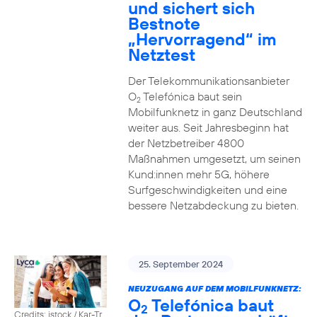
und sichert sich
Bestnote
„Hervorragend“ im
Netztest
Der Telekommunikationsanbieter
O
Telefónica baut sein
2
Mobilfunknetz in ganz Deutschland
weiter aus. Seit Jahresbeginn hat
der Netzbetreiber 4800
Maßnahmen umgesetzt, um seinen
Kund:innen mehr 5G, höhere
Surfgeschwindigkeiten und eine
bessere Netzabdeckung zu bieten.
25. September 2024
NEUZUGANG AUF DEM MOBILFUNKNETZ:
O
Telefónica baut
2
Credits: istock / Kar-Tr