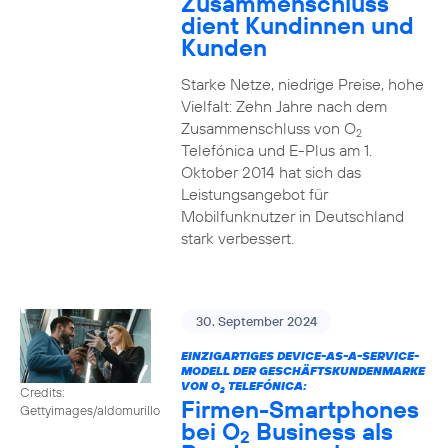
Zusammenschluss
dient Kundinnen und
Kunden
Starke Netze, niedrige Preise, hohe
Vielfalt: Zehn Jahre nach dem
Zusammenschluss von O
2
Telefónica und E-Plus am 1.
Oktober 2014 hat sich das
Leistungsangebot für
Mobilfunknutzer in Deutschland
stark verbessert.
30. September 2024
EINZIGARTIGES DEVICE-AS-A-SERVICE-
MODELL DER GESCHÄFTSKUNDENMARKE
VON O
TELEFÓNICA:
Credits:
2
Firmen-Smartphones
Gettyimages/aldomurillo
bei O
Business als
2