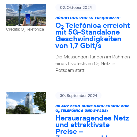
02. Oktober 2024
BÜNDELUNG VON 5G-FREQUENZEN:
O
Telefónica erreicht
2
Credits: O
Telefónica
mit 5G-Standalone
2
Geschwindigkeiten
von 1,7 Gbit/s
Die Messungen fanden im Rahmen
eines Livetests im O
Netz in
2
Potsdam statt.
30. September 2024
BILANZ ZEHN JAHRE NACH FUSION VON
O
TELEFÓNICA UND E-PLUS:
2
Herausragendes Netz
und attraktivste
Preise –