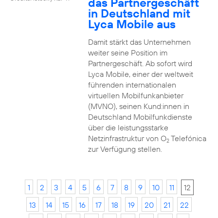
das Partnergeschäft
in Deutschland mit
Lyca Mobile aus
Damit stärkt das Unternehmen
weiter seine Position im
Partnergeschäft. Ab sofort wird
Lyca Mobile, einer der weltweit
führenden internationalen
virtuellen Mobilfunkanbieter
(MVNO), seinen Kund:innen in
Deutschland Mobilfunkdienste
über die leistungsstarke
Netzinfrastruktur von O
Telefónica
2
zur Verfügung stellen.
1
2
3
4
5
6
7
8
9
10
11
12
13
14
15
16
17
18
19
20
21
22