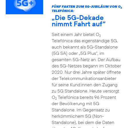
FÜNF FAKTEN ZUM 5G-JUBILÄUM VON O
2
TELEFÓNICA:
„Die 5G-Dekade
nimmt Fahrt auf“
Seit einem Jahr bietet O
2
Telefónica das eigenständige 5G,
auch bekannt als 5G-Standalone
(5G SA) oder „5G Plus“, im
gesamten 5G-Netz an. Der Aufbau
des 5G-Netzes begann im Oktober
2020. Nur drei Jahre später öffnete
der Telekommunikationsanbieter
für seine Kund:innen den Zugang
zu 5G Standalone. Heute versorgt
O
Telefónica bereits 96 Prozent
2
der Bevölkerung mit 5G
Standalone. Im Gegensatz zu
herkömmlichem 5G (Non-
Standalone), bei dem die Daten