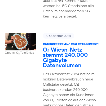
über das 4G-Kernnetz laufen,
werden bei 5G Standalone alle
Daten im hochmodernen 5G-
Kernnetz verarbeitet.
07. Oktober 2024
DATENREKORD AUF DEM OKTOBERFEST:
O
Wiesn-Netz
2
Credits: O
Telefónica
stemmt 240.000
2
Gigabyte
Datenvolumen
Das Oktoberfest 2024 hat beim
mobilen Datenverbrauch neue
Maßstäbe gesetzt. Mit
beeindruckenden 240.000
Gigabyte haben die Kund:innen
von O
Telefónica auf der Wiesn
2
mehr mobile Daten genutzt als