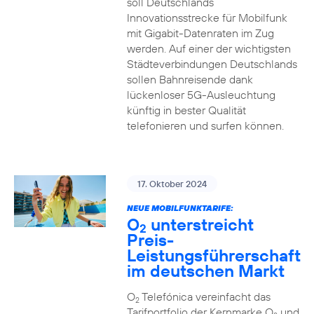
soll Deutschlands
Innovationsstrecke für Mobilfunk
mit Gigabit-Datenraten im Zug
werden. Auf einer der wichtigsten
Städteverbindungen Deutschlands
sollen Bahnreisende dank
lückenloser 5G-Ausleuchtung
künftig in bester Qualität
telefonieren und surfen können.
17. Oktober 2024
NEUE MOBILFUNKTARIFE:
O
unterstreicht
2
Preis-
Leistungsführerschaft
im deutschen Markt
O
Telefónica vereinfacht das
2
Tarifportfolio der Kernmarke O
und