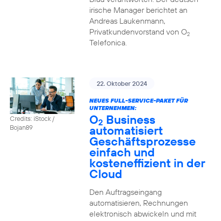
irische Manager berichtet an
Andreas Laukenmann,
Privatkundenvorstand von O
2
Telefonica.
22. Oktober 2024
NEUES FULL-SERVICE-PAKET FÜR
UNTERNEHMEN:
O
Business
Credits: iStock /
2
automatisiert
Bojan89
Geschäftsprozesse
einfach und
kosteneffizient in der
Cloud
Den Auftragseingang
automatisieren, Rechnungen
elektronisch abwickeln und mit