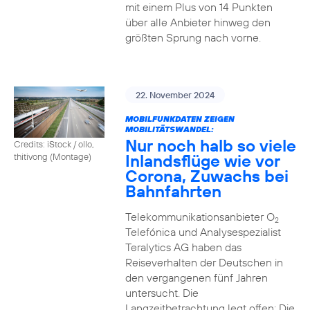
mit einem Plus von 14 Punkten
über alle Anbieter hinweg den
größten Sprung nach vorne.
22. November 2024
MOBILFUNKDATEN ZEIGEN
MOBILITÄTSWANDEL:
Nur noch halb so viele
Credits: iStock / ollo,
Inlandsflüge wie vor
thitivong (Montage)
Corona, Zuwachs bei
Bahnfahrten
Telekommunikationsanbieter O
2
Telefónica und Analysespezialist
Teralytics AG haben das
Reiseverhalten der Deutschen in
den vergangenen fünf Jahren
untersucht. Die
Langzeitbetrachtung legt offen: Die