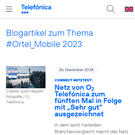
Blogartikel zum Thema
#Ortel_Mobile 2023
26. November 2024
CONNECT NETZTEST:
Netz von O
2
Credits: quirin leppert
Telefónica zum
fotografie / O
fünften Mal in Folge
2
Telefónica
mit „Sehr gut“
ausgezeichnet
In dem wohl härtesten
Branchenvergleich macht das Netz