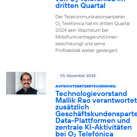
2
dritten Quartal
Der Telekommunikationsanbieter
O
Telefónica hat im dritten Quartal
2
2024 sein Wachstum bei
Mobilfunkvertragskund:innen
beschleunigt und seine
Profitabilität weiter gesteigert.
05. November 2024
AUFSICHTSRATSENTSCHEIDUNG:
Technologievorstand
Mallik Rao verantwortet
zusätzlich
Geschäftskundensparte
Data-Plattformen und
zentrale KI-Aktivitäten
bei O
Telefónica
2