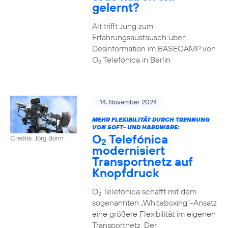
gelernt?
Alt trifft Jung zum
Erfahrungsaustausch über
Desinformation im BASECAMP von
O
Telefónica in Berlin
2
14. November 2024
MEHR FLEXIBILITÄT DURCH TRENNUNG
VON SOFT- UND HARDWARE:
O
Telefónica
Credits: Jörg Borm
2
modernisiert
Transportnetz auf
Knopfdruck
O
Telefónica schafft mit dem
2
sogenannten „Whiteboxing“-Ansatz
eine größere Flexibilität im eigenen
Transportnetz. Der