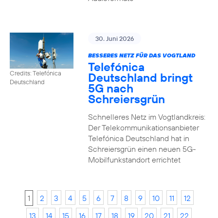
30. Juni 2026
BESSERES NETZ FÜR DAS VOGTLAND
Telefónica
Credits: Telefónica
Deutschland bringt
Deutschland
5G nach
Schreiersgrün
Schnelleres Netz im Vogtlandkreis:
Der Telekommunikationsanbieter
Telefónica Deutschland hat in
Schreiersgrün einen neuen 5G-
Mobilfunkstandort errichtet
1
2
3
4
5
6
7
8
9
10
11
12
13
14
15
16
17
18
19
20
21
22