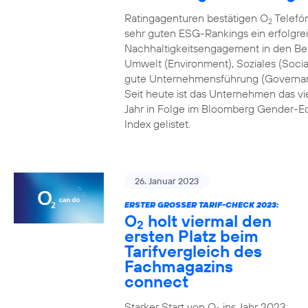
Ratingagenturen bestätigen O
Telefón
2
sehr guten ESG-Rankings ein erfolgre
Nachhaltigkeitsengagement in den Be
Umwelt (Environment), Soziales (Socia
gute Unternehmensführung (Governa
Seit heute ist das Unternehmen das vi
Jahr in Folge im Bloomberg Gender-Eq
Index gelistet.
26. Januar 2023
ERSTER GROSSER TARIF-CHECK 2023:
O
holt viermal den
2
ersten Platz beim
Tarifvergleich des
Fachmagazins
connect
Starker Start von O
ins Jahr 2023: