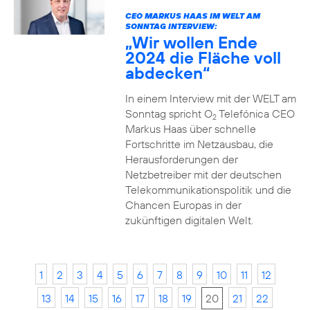
CEO MARKUS HAAS IM WELT AM
SONNTAG INTERVIEW:
„Wir wollen Ende
2024 die Fläche voll
abdecken“
In einem Interview mit der WELT am
Sonntag spricht O
Telefónica CEO
2
Markus Haas über schnelle
Fortschritte im Netzausbau, die
Herausforderungen der
Netzbetreiber mit der deutschen
Telekommunikationspolitik und die
Chancen Europas in der
zukünftigen digitalen Welt.
1
2
3
4
5
6
7
8
9
10
11
12
13
14
15
16
17
18
19
20
21
22