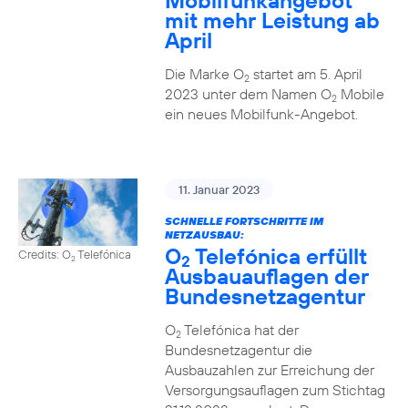
Mobilfunkangebot
mit mehr Leistung ab
April
Die Marke O
startet am 5. April
2
2023 unter dem Namen O
Mobile
2
ein neues Mobilfunk-Angebot.
11. Januar 2023
SCHNELLE FORTSCHRITTE IM
NETZAUSBAU:
O
Telefónica erfüllt
Credits: O
Telefónica
2
2
Ausbauauflagen der
Bundesnetzagentur
O
Telefónica hat der
2
Bundesnetzagentur die
Ausbauzahlen zur Erreichung der
Versorgungsauflagen zum Stichtag