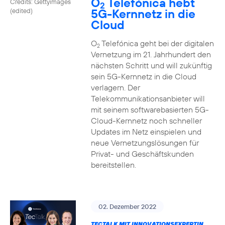
O
Telefónica hebt
Credits: Gettyimages
2
5G-Kernnetz in die
(edited)
Cloud
O
Telefónica geht bei der digitalen
2
Vernetzung im 21. Jahrhundert den
nächsten Schritt und will zukünftig
sein 5G-Kernnetz in die Cloud
verlagern. Der
Telekommunikationsanbieter will
mit seinem softwarebasierten 5G-
Cloud-Kernnetz noch schneller
Updates im Netz einspielen und
neue Vernetzungslösungen für
Privat- und Geschäftskunden
bereitstellen.
02. Dezember 2022
TECTALK MIT INNOVATIONSEXPERTIN