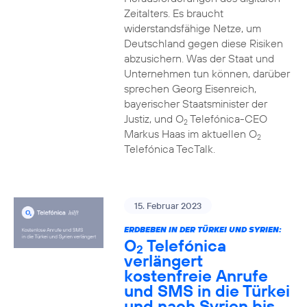
Zeitalters. Es braucht
widerstandsfähige Netze, um
Deutschland gegen diese Risiken
abzusichern. Was der Staat und
Unternehmen tun können, darüber
sprechen Georg Eisenreich,
bayerischer Staatsminister der
Justiz, und O
Telefónica-CEO
2
Markus Haas im aktuellen O
2
Telefónica TecTalk.
15. Februar 2023
ERDBEBEN IN DER TÜRKEI UND SYRIEN:
O
Telefónica
2
verlängert
kostenfreie Anrufe
und SMS in die Türkei
und nach Syrien bis