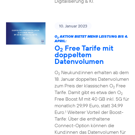
Digitalisierung & KI.
10. Januar 2023
O
AKTION BIETET MEHR LEISTUNG BIS 4.
2
APRIL:
O
Free Tarife mit
2
doppeltem
Datenvolumen
O
Neukund:innen erhalten ab dem
2
18. Januar doppeltes Datenvolumen
zum Preis der klassischen O
Free
2
Tarife. Damit gibt es etwa den O
2
Free Boost M mit 40 GB inkl. 5G für
monatlich 29,99 Euro, statt 34,99
Euro.
Weiterer Vorteil der Boost-
1
Tarife: Über die enthaltene
Connect-Option können die
Kund:innen das Datenvolumen für