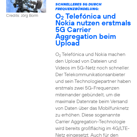
SCHNELLERES 5G DURCH
FREQUENZBÜNDELUNG:
O
Telefónica und
Credits: Jörg Borm
2
Nokia nutzen erstmals
5G Carrier
Aggregation beim
Upload
O
Telefónica und Nokia machen
2
den Upload von Dateien und
Videos im 5G-Netz noch schneller.
Der Telekommunikationsanbieter
und sein Technologiepartner haben
erstmals zwei 5G-Frequenzen
miteinander gebündelt, um die
maximale Datenrate beim Versand
von Daten über das Mobilfunknetz
zu erhöhen. Diese sogenannte
Carrier Aggregation-Technologie
wird bereits großflächig im 4G/LTE-
Netz eingesetzt. Auch für den