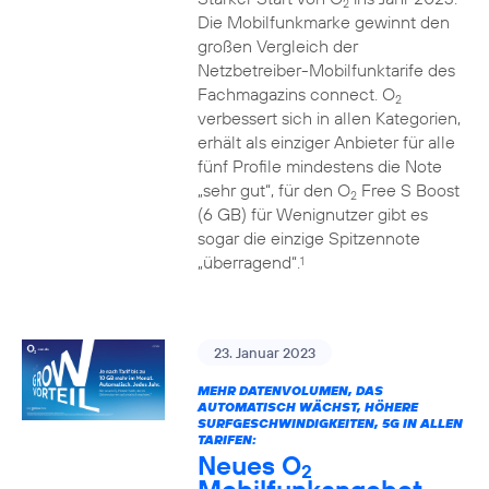
2
Die Mobilfunkmarke gewinnt den
großen Vergleich der
Netzbetreiber-Mobilfunktarife des
Fachmagazins connect. O
2
verbessert sich in allen Kategorien,
erhält als einziger Anbieter für alle
fünf Profile mindestens die Note
„sehr gut“, für den O
Free S Boost
2
(6 GB) für Wenignutzer gibt es
sogar die einzige Spitzennote
„überragend“.
1
23. Januar 2023
MEHR DATENVOLUMEN, DAS
AUTOMATISCH WÄCHST, HÖHERE
SURFGESCHWINDIGKEITEN, 5G IN ALLEN
TARIFEN:
Neues O
2