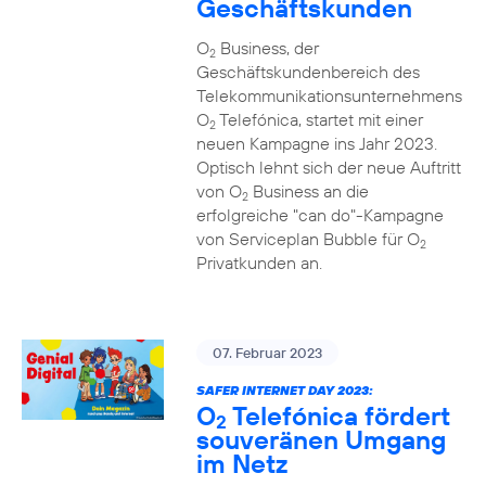
Geschäftskunden
O
Business, der
2
Geschäftskundenbereich des
Telekommunikationsunternehmens
O
Telefónica, startet mit einer
2
neuen Kampagne ins Jahr 2023.
Optisch lehnt sich der neue Auftritt
von O
Business an die
2
erfolgreiche "can do"-Kampagne
von Serviceplan Bubble für O
2
Privatkunden an.
07. Februar 2023
SAFER INTERNET DAY 2023:
O
Telefónica fördert
2
souveränen Umgang
im Netz