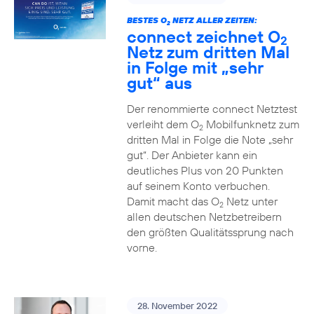
BESTES O
NETZ ALLER ZEITEN:
2
connect zeichnet O
2
Netz zum dritten Mal
in Folge mit „sehr
gut“ aus
Der renommierte connect Netztest
verleiht dem O
Mobilfunknetz zum
2
dritten Mal in Folge die Note „sehr
gut“. Der Anbieter kann ein
deutliches Plus von 20 Punkten
auf seinem Konto verbuchen.
Damit macht das O
Netz unter
2
allen deutschen Netzbetreibern
den größten Qualitätssprung nach
vorne.
28. November 2022