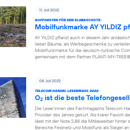
11. Juli 2022
AUFFORSTEN FÜR DEN KLIMASCHUTZ:
Mobilfunkmarke AY YILDIZ pf
AY YILDIZ pflanzt auch in diesem Jahr anlässlic
lieber Bäume, als Werbegeschenke zu verteilen.
Mobilfunkmarke für die deutsch-türkische Commu
gemeinsam mit dem Partner PLANT-MY-TREE® bi
08. Juli 2022
TELECOM HANDEL LESERWAHL 2022:
O
ist die beste Telefongesel
2
Die Leser:innen des Fachmagazins Telecom H
Provider des Jahres gekürt. Als klarer Favorit d
lässt mit der Note 2,88 die Mitbewerber hinter 
Bereiche Festnetz und Mobilfunk als Sieger an