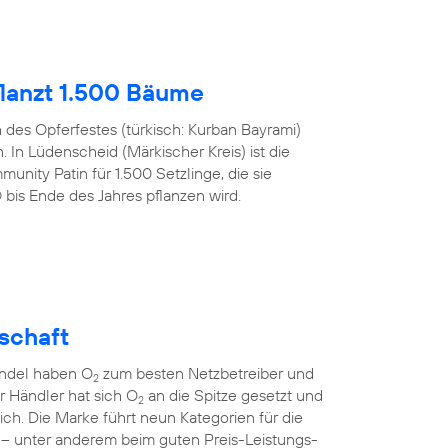
lanzt 1.500 Bäume
h des Opferfestes (türkisch: Kurban Bayrami)
 In Lüdenscheid (Märkischer Kreis) ist die
nity Patin für 1.500 Setzlinge, die sie
s Ende des Jahres pflanzen wird.
lschaft
andel haben O
zum besten Netzbetreiber und
2
er Händler hat sich O
an die Spitze gesetzt und
2
sich. Die Marke führt neun Kategorien für die
 – unter anderem beim guten Preis-Leistungs-