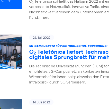
O
Telefónica schließt das Halbjahr 2022 mit ei
2
verbesserte Netzqualität, innovative Tarife, ei
Nachhaltigkeit verleihen dem Unternehmen ern
Kund:innen.
26. Juli 2022
5G-CAMPUSNETZ FÜR DIE HOCHSCHUL-FORSCHUNG:
O
Telefónica liefert Technis
2
digitales Sprungbrett für me
Die Technische Universität München (TUM) fors
errichtetes 5G-Campusnetz an konkreten Einsa
Wissenschaftler:innen beispielsweise den Eins
Intralogistik durch 5G verbessern.
14. Juli 2022