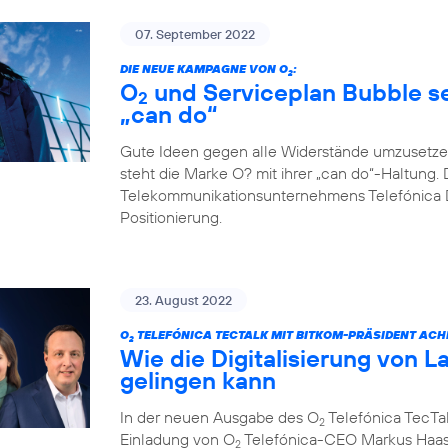
07. September 2022
DIE NEUE KAMPAGNE VON O
:
2
O
und Serviceplan Bubble set
2
„can do“
Gute Ideen gegen alle Widerstände umzusetze
steht die Marke O? mit ihrer „can do“-Haltung. 
Telekommunikationsunternehmens Telefónica D
Positionierung.
23. August 2022
O
TELEFÓNICA TECTALK MIT BITKOM-PRÄSIDENT ACH
2
Wie die Digitalisierung von L
gelingen kann
In der neuen Ausgabe des O
Telefónica TecTal
2
Einladung von O
Telefónica-CEO Markus Haas
2