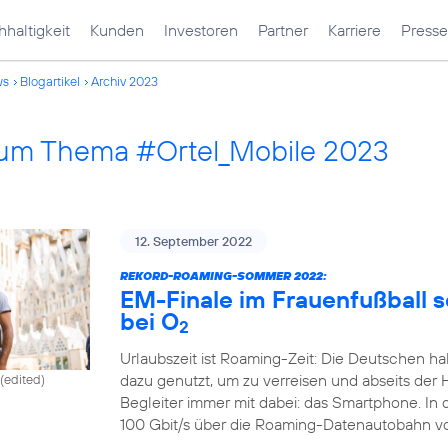
haltigkeit
Kunden
Investoren
Partner
Karriere
Presse
ws
Blogartikel
Archiv 2023
 zum Thema #Ortel_Mobile 2023
12. September 2022
REKORD-ROAMING-SOMMER 2022:
EM-Finale im Frauenfußball 
bei O
2
Urlaubszeit ist Roaming-Zeit: Die Deutschen ha
dazu genutzt, um zu verreisen und abseits der 
(edited)
Begleiter immer mit dabei: das Smartphone. In
100 Gbit/s über die Roaming-Datenautobahn v