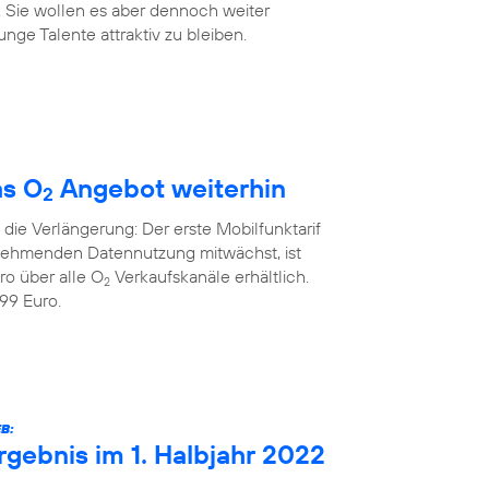
. Sie wollen es aber dennoch weiter
nge Talente attraktiv zu bleiben.
as O
Angebot weiterhin
2
die Verlängerung: Der erste Mobilfunktarif
unehmenden Datennutzung mitwächst, ist
ro über alle O
Verkaufskanäle erhältlich.
2
99 Euro.
B:
rgebnis im 1. Halbjahr 2022