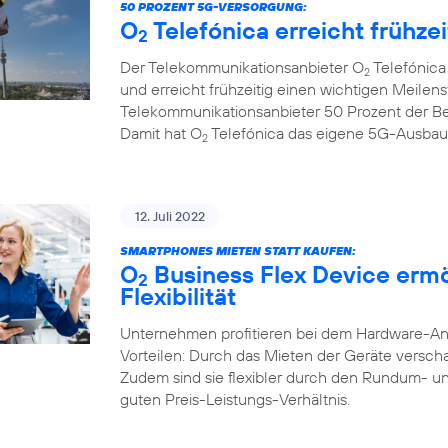
50 PROZENT 5G-VERSORGUNG:
O
Telefónica erreicht frühze
2
Der Telekommunikationsanbieter O
Telefónica
2
und erreicht frühzeitig einen wichtigen Meilenst
Telekommunikationsanbieter 50 Prozent der B
Damit hat O
Telefónica das eigene 5G-Ausbauzi
2
12. Juli 2022
SMARTPHONES MIETEN STATT KAUFEN:
O
Business Flex Device erm
2
Flexibilität
Unternehmen profitieren bei dem Hardware-A
Vorteilen: Durch das Mieten der Geräte verschaf
Zudem sind sie flexibler durch den Rundum- u
guten Preis-Leistungs-Verhältnis.