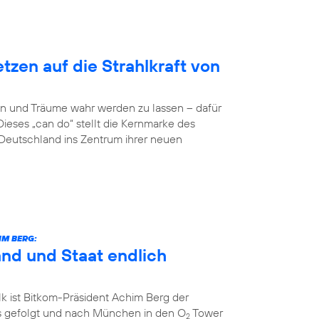
zen auf die Strahlkraft von
n und Träume wahr werden zu lassen – dafür
Dieses „can do“ stellt die Kernmarke des
eutschland ins Zentrum ihrer neuen
IM BERG:
and und Staat endlich
k ist Bitkom-Präsident Achim Berg der
 gefolgt und nach München in den O
Tower
2