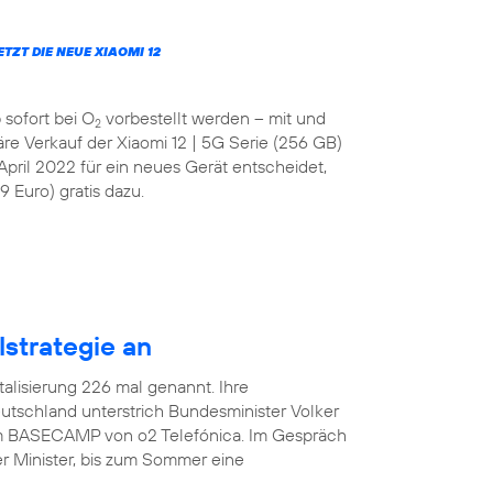
JETZT DIE NEUE XIAOMI 12
 sofort bei O
vorbestellt werden – mit und
2
läre Verkauf der Xiaomi 12 | 5G Serie (256 GB)
April 2022 für ein neues Gerät entscheidet,
 Euro) gratis dazu.
lstrategie an
italisierung 226 mal genannt. Ihre
tschland unterstrich Bundesminister Volker
 im BASECAMP von o2 Telefónica. Im Gespräch
r Minister, bis zum Sommer eine