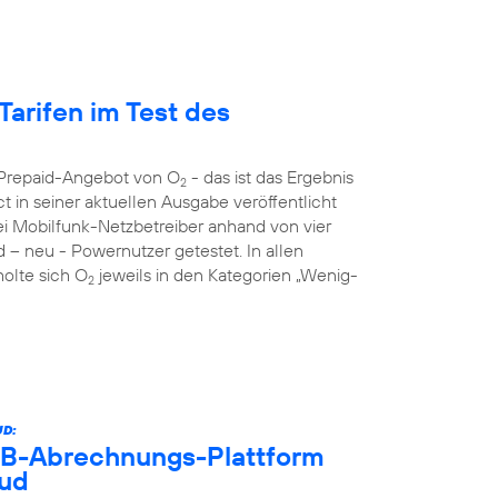
Tarifen im Test des
s Prepaid-Angebot von O
- das ist das Ergebnis
2
 in seiner aktuellen Ausgabe veröffentlicht
rei Mobilfunk-Netzbetreiber anhand von vier
d – neu - Powernutzer getestet. In allen
holte sich O
jeweils in den Kategorien „Wenig-
2
D:
B2B-Abrechnungs-Plattform
oud