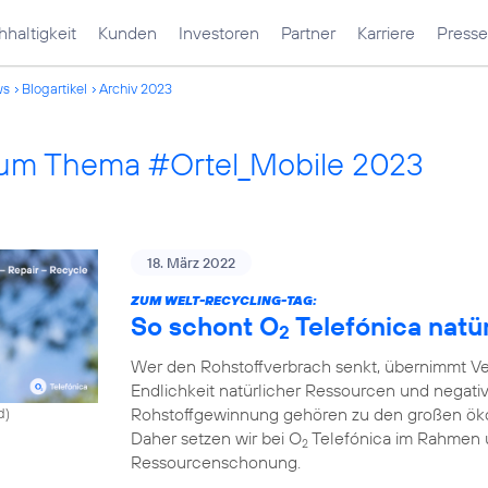
haltigkeit
Kunden
Investoren
Partner
Karriere
Presse
ws
Blogartikel
Archiv 2023
 zum Thema #Ortel_Mobile 2023
18. März 2022
ZUM WELT-RECYCLING-TAG:
So schont O
Telefónica natü
2
Wer den Rohstoffverbrach senkt, übernimmt Ve
Endlichkeit natürlicher Ressourcen und negati
Rohstoffgewinnung gehören zu den großen ök
d)
Daher setzen wir bei O
Telefónica im Rahmen 
2
Ressourcenschonung.