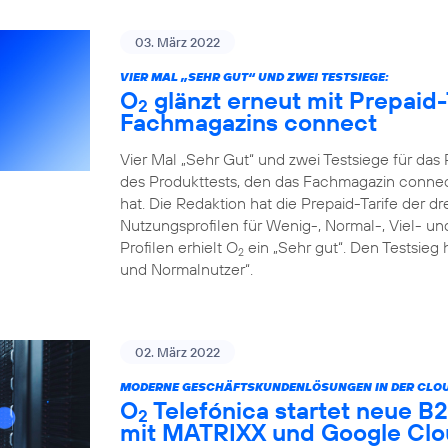
03. März 2022
VIER MAL „SEHR GUT“ UND ZWEI TESTSIEGE:
O
glänzt erneut mit Prepaid-
2
Fachmagazins connect
Vier Mal „Sehr Gut“ und zwei Testsiege für da
des Produkttests, den das Fachmagazin connect
hat. Die Redaktion hat die Prepaid-Tarife der d
Nutzungsprofilen für Wenig-, Normal-, Viel- un
Profilen erhielt O
ein „Sehr gut“. Den Testsieg 
2
und Normalnutzer“.
02. März 2022
MODERNE GESCHÄFTSKUNDENLÖSUNGEN IN DER CLOU
O
Telefónica startet neue 
2
mit MATRIXX und Google Cl