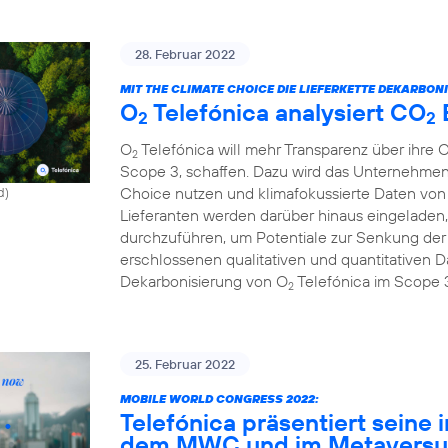
28. Februar 2022
MIT THE CLIMATE CHOICE DIE LIEFERKETTE DEKARBONI
O
Telefónica analysiert CO
2
2
O
Telefónica will mehr Transparenz über ihre 
2
Scope 3, schaffen. Dazu wird das Unternehmen
Choice nutzen und klimafokussierte Daten von 
d)
Lieferanten werden darüber hinaus eingeladen,
durchzuführen, um Potentiale zur Senkung de
erschlossenen qualitativen und quantitativen Da
Dekarbonisierung von O
Telefónica im Scope 
2
25. Februar 2022
MOBILE WORLD CONGRESS 2022:
Telefónica präsentiert seine 
dem MWC und im Metavers