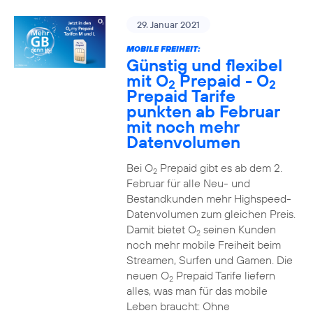
29. Januar 2021
MOBILE FREIHEIT:
Günstig und flexibel
mit O
Prepaid - O
2
2
Prepaid Tarife
punkten ab Februar
mit noch mehr
Datenvolumen
Bei O
Prepaid gibt es ab dem 2.
2
Februar für alle Neu- und
Bestandkunden mehr Highspeed-
Datenvolumen zum gleichen Preis.
Damit bietet O
seinen Kunden
2
noch mehr mobile Freiheit beim
Streamen, Surfen und Gamen. Die
neuen O
Prepaid Tarife liefern
2
alles, was man für das mobile
Leben braucht: Ohne