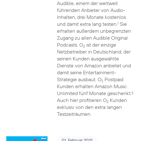
Audible, einem der weltweit
führenden Anbieter von Audio-
Inhalten, drei Monate kostenlos
und damit extra lang testen.
Sie
1
erhalten außerdem unbegrenzten
Zugang zu allen Audible Original
Podcasts. O
ist der einzige
2
Netzbetreiber in Deutschland, der
seinen Kunden ausgewählte
Dienste von Amazon anbietet und
damit seine Entertainment-
Strategie ausbaut. O
Postpaid
2
Kunden erhalten Amazon Music
Unlimited fünf Monate geschenkt.
2
Auch hier profitieren O
Kunden
2
exklusiv von den extra langen
Testzeiträumen.
01. Februar 2021