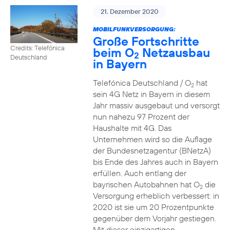
21. Dezember 2020
MOBILFUNKVERSORGUNG:
Große Fortschritte
Credits: Telefónica
beim O
Netzausbau
2
Deutschland
in Bayern
Telefónica Deutschland / O
hat
2
sein 4G Netz in Bayern in diesem
Jahr massiv ausgebaut und versorgt
nun nahezu 97 Prozent der
Haushalte mit 4G. Das
Unternehmen wird so die Auflage
der Bundesnetzagentur (BNetzA)
bis Ende des Jahres auch in Bayern
erfüllen. Auch entlang der
bayrischen Autobahnen hat O
die
2
Versorgung erheblich verbessert: in
2020 ist sie um 20 Prozentpunkte
gegenüber dem Vorjahr gestiegen.
Mit dieser einzigartigen