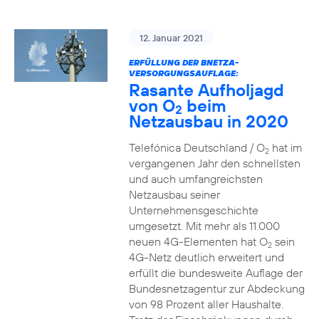
12. Januar 2021
ERFÜLLUNG DER BNETZA-
VERSORGUNGSAUFLAGE:
Rasante Aufholjagd
von O
beim
2
Netzausbau in 2020
Telefónica Deutschland / O
hat im
2
vergangenen Jahr den schnellsten
und auch umfangreichsten
Netzausbau seiner
Unternehmensgeschichte
umgesetzt. Mit mehr als 11.000
neuen 4G-Elementen hat O
sein
2
4G-Netz deutlich erweitert und
erfüllt die bundesweite Auflage der
Bundesnetzagentur zur Abdeckung
von 98 Prozent aller Haushalte.