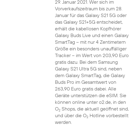
29. Januar 2021. Wer sich im
Vorverkaufszeitraum bis zum 28.
Januar für das Galaxy S21 5G oder
das Galaxy S21+5G entscheidet,
erhält die kabellosen Kopfhörer
Galaxy Buds Live und einen Galaxy
SmartTag – mit nur 4 Zentimetern
Größe ein besonders unauffälliger
Tracker – im Wert von 203,90 Euro
gratis dazu. Bei dem Samsung
Galaxy S21 Ultra 5G sind, neben
dem Galaxy SmartTag, die Galaxy
Buds Pro im Gesamtwert von
263,90 Euro gratis dabei. Alle
Geräte unterstützen die eSIM. Sie
können online unter o2.de, in den
O
Shops, die aktuell geöffnet sind,
2
und über die O
Hotline vorbestellt
2
werden.