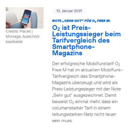
13. Januar 2021
NOTE „SEHR GUT“ FÜR O
FREE M:
2
O
ist Preis-
2
Credits: Placeit
|
Leistungssieger beim
Montage, Ausschnitt
Tarifvergleich des
bearbeitet
Smartphone-
Magazins
Der erfolgreiche Mobilfunktarif O
2
Free M hat im aktuellen Mobilfunk-
Tarifvergleich des Smartphone-
Magazins überzeugt und wird als
Preis-Leistungssieger mit der Note
„Sehr gut“ ausgezeichnet. Damit
beweist O
einmal mehr, dass ein
2
volumenstarker Tarif in einem
leitungsstarken Netz nicht teuer
sein muss.