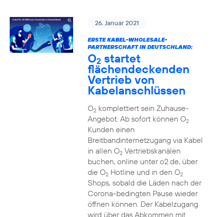
26. Januar 2021
ERSTE KABEL-WHOLESALE-
PARTNERSCHAFT IN DEUTSCHLAND:
O
startet
2
flächendeckenden
Vertrieb von
Kabelanschlüssen
O
komplettiert sein Zuhause-
2
Angebot: Ab sofort können O
2
Kunden einen
Breitbandinternetzugang via Kabel
in allen O
Vertriebskanälen
2
buchen, online unter o2.de, über
die O
Hotline und in den O
2
2
Shops, sobald die Läden nach der
Corona-bedingten Pause wieder
öffnen können. Der Kabelzugang
wird über das Abkommen mit