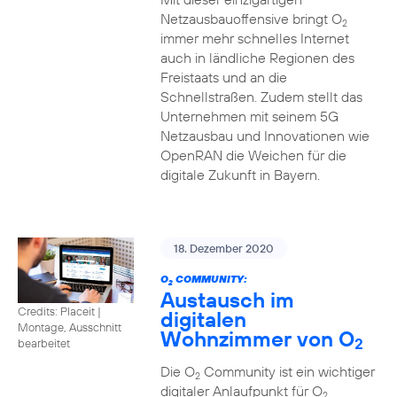
Netzausbauoffensive bringt O
2
immer mehr schnelles Internet
auch in ländliche Regionen des
Freistaats und an die
Schnellstraßen. Zudem stellt das
Unternehmen mit seinem 5G
Netzausbau und Innovationen wie
OpenRAN die Weichen für die
digitale Zukunft in Bayern.
18. Dezember 2020
O
COMMUNITY:
2
Austausch im
Credits: Placeit
|
digitalen
Montage, Ausschnitt
Wohnzimmer von O
2
bearbeitet
Die O
Community ist ein wichtiger
2
digitaler Anlaufpunkt für O
2