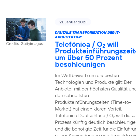
21. Januar 2021
DIGITALE TRANSFORMATION DER IT-
ARCHITEKTUR:
Telefónica / O
will
Credits: Gettyimages
2
Produkteinführungszei
um über 50 Prozent
beschleunigen
Im Wettbewerb um die besten
Technologien und Produkte gilt: Der
Anbieter mit der höchsten Qualität un
den schnellsten
Produkteinführungszeiten (Time-to-
Market) hat einen klaren Vorteil.
Telefónica Deutschland / O
will diese
2
Prozess künftig deutlich beschleunig
und die benötigte Zeit für die Einführu
neuer Anwendungen und Produkte m