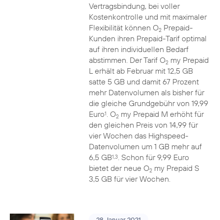
Vertragsbindung, bei voller
Kostenkontrolle und mit maximaler
Flexibilität können O
Prepaid-
2
Kunden ihren Prepaid-Tarif optimal
auf ihren individuellen Bedarf
abstimmen. Der Tarif O
my Prepaid
2
L erhält ab Februar mit 12,5 GB
satte 5 GB und damit 67 Prozent
mehr Datenvolumen als bisher für
die gleiche Grundgebühr von 19,99
Euro
. O
my Prepaid M erhöht für
1
2
den gleichen Preis von 14,99 für
vier Wochen das Highspeed-
Datenvolumen um 1 GB mehr auf
6,5 GB
. Schon für 9,99 Euro
1,3
bietet der neue O
my Prepaid S
2
3,5 GB für vier Wochen.
28. Januar 2021