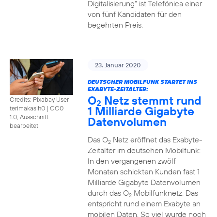
Digitalisierung“ ist Telefónica einer
von fünf Kandidaten für den
begehrten Preis.
23. Januar 2020
DEUTSCHER MOBILFUNK STARTET INS
EXABYTE-ZEITALTER:
O
Netz stemmt rund
Credits: Pixabay User
2
1 Milliarde Gigabyte
terimakasih0
|
CC0
1.0, Ausschnitt
Datenvolumen
bearbeitet
Das O
Netz eröffnet das Exabyte-
2
Zeitalter im deutschen Mobilfunk:
In den vergangenen zwölf
Monaten schickten Kunden fast 1
Milliarde Gigabyte Datenvolumen
durch das O
Mobilfunknetz. Das
2
entspricht rund einem Exabyte an
mobilen Daten. So viel wurde noch