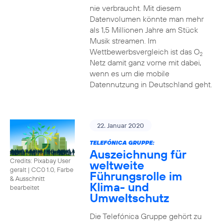
nie verbraucht. Mit diesem
Datenvolumen könnte man mehr
als 1,5 Millionen Jahre am Stück
Musik streamen. Im
Wettbewerbsvergleich ist das O
2
Netz damit ganz vorne mit dabei,
wenn es um die mobile
Datennutzung in Deutschland geht.
22. Januar 2020
TELEFÓNICA GRUPPE:
Auszeichnung für
Credits: Pixabay User
weltweite
geralt
|
CC0 1.0, Farbe
Führungsrolle im
& Ausschnitt
Klima- und
bearbeitet
Umweltschutz
Die Telefónica Gruppe gehört zu