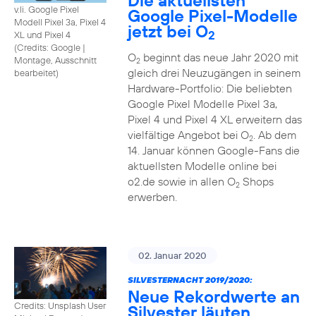
Die aktuellsten
v.li. Google Pixel
Google Pixel-Modelle
Modell Pixel 3a, Pixel 4
jetzt bei O
2
XL und Pixel 4
(
Credits: Google
|
O
beginnt das neue Jahr 2020 mit
Montage, Ausschnitt
2
gleich drei Neuzugängen in seinem
bearbeitet
)
Hardware-Portfolio: Die beliebten
Google Pixel Modelle Pixel 3a,
Pixel 4 und Pixel 4 XL erweitern das
vielfältige Angebot bei O
. Ab dem
2
14. Januar können Google-Fans die
aktuellsten Modelle online bei
o2.de sowie in allen O
Shops
2
erwerben.
02. Januar 2020
SILVESTERNACHT 2019/2020:
Neue Rekordwerte an
Credits: Unsplash User
Silvester läuten