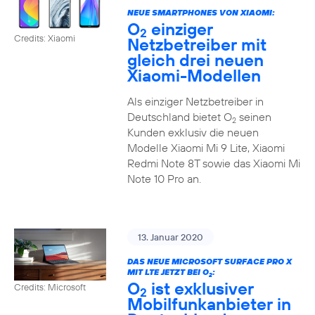
NEUE SMARTPHONES VON XIAOMI:
O
einziger
2
Credits: Xiaomi
Netzbetreiber mit
gleich drei neuen
Xiaomi-Modellen
Als einziger Netzbetreiber in
Deutschland bietet O
seinen
2
Kunden exklusiv die neuen
Modelle Xiaomi Mi 9 Lite, Xiaomi
Redmi Note 8T sowie das Xiaomi Mi
Note 10 Pro an.
13. Januar 2020
DAS NEUE MICROSOFT SURFACE PRO X
MIT LTE JETZT BEI O
:
2
O
ist exklusiver
Credits: Microsoft
2
Mobilfunkanbieter in