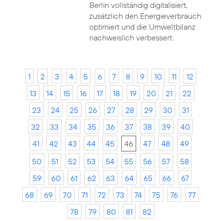
Berlin vollständig digitalisiert,
zusätzlich den Energieverbrauch
optimiert und die Umweltbilanz
nachweislich verbessert.
1
2
3
4
5
6
7
8
9
10
11
12
13
14
15
16
17
18
19
20
21
22
23
24
25
26
27
28
29
30
31
32
33
34
35
36
37
38
39
40
41
42
43
44
45
46
47
48
49
50
51
52
53
54
55
56
57
58
59
60
61
62
63
64
65
66
67
68
69
70
71
72
73
74
75
76
77
78
79
80
81
82