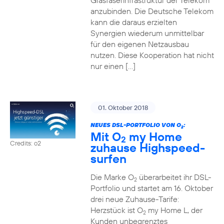
Glasfaserinfrastruktur der Telekom
anzubinden. Die Deutsche Telekom
kann die daraus erzielten
Synergien wiederum unmittelbar
für den eigenen Netzausbau
nutzen. Diese Kooperation hat nicht
nur einen […]
01. Oktober 2018
NEUES DSL-PORTFOLIO VON O
:
2
Mit O
my Home
2
Credits: o2
zuhause Highspeed-
surfen
Die Marke O
überarbeitet ihr DSL-
2
Portfolio und startet am 16. Oktober
drei neue Zuhause-Tarife:
Herzstück ist O
my Home L, der
2
Kunden unbegrenztes