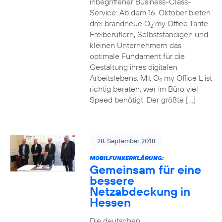
inbegriffener Business-Class-
Service: Ab dem 16. Oktober bieten
drei brandneue O
my Office Tarife
2
Freiberuflern, Selbstständigen und
kleinen Unternehmern das
optimale Fundament für die
Gestaltung ihres digitalen
Arbeitslebens. Mit O
my Office L ist
2
richtig beraten, wer im Büro viel
Speed benötigt. Der größte […]
28. September 2018
MOBILFUNKERKLÄRUNG:
Gemeinsam für eine
bessere
Netzabdeckung in
Hessen
Die deutschen