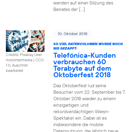
werden auf einer Sitzung des
Beirates der […]
10. Oktober 2018
SO VIEL DATENVOLUMEN WURDE NOCH
NIE GEZAPFT:
Telefónica-Kunden
Credits: Pixabay User
verbrauchen 60
motointermedia
|
CC0
1.0, Auschnitt
Terabyte auf dem
bearbeitet
Oktoberfest 2018
Das Oktoberfest lud seine
Besucher vom 22. September bis 7.
Oktober 2018 wieder zu einem
einzigartigen und
rekordverdächtigen Wiesn-
Spektakel ein. Dabei ist es
insbesondere die mobile
Datennutzung, die jährlich neue