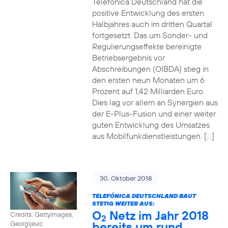
Telefónica Deutschland hat die
positive Entwicklung des ersten
Halbjahres auch im dritten Quartal
fortgesetzt. Das um Sonder- und
Regulierungseffekte bereinigte
Betriebsergebnis vor
Abschreibungen (OIBDA) stieg in
den ersten neun Monaten um 6
Prozent auf 1,42 Milliarden Euro.
Dies lag vor allem an Synergien aus
der E-Plus-Fusion und einer weiter
guten Entwicklung des Umsatzes
aus Mobilfunkdienstleistungen. […]
30. Oktober 2018
TELEFÓNICA DEUTSCHLAND BAUT
STETIG WEITER AUS:
O
Netz im Jahr 2018
Credits: Gettyimages,
2
bereits um rund
Georgijevic