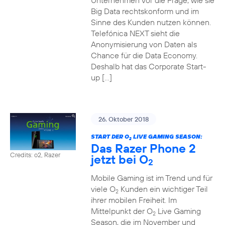
Unternehmen vor die Frage, wie sie
Big Data rechtskonform und im
Sinne des Kunden nutzen können.
Telefónica NEXT sieht die
Anonymisierung von Daten als
Chance für die Data Economy.
Deshalb hat das Corporate Start-
up […]
26. Oktober 2018
START DER O
LIVE GAMING SEASON:
2
Das Razer Phone 2
Credits: o2, Razer
jetzt bei O
2
Mobile Gaming ist im Trend und für
viele O
Kunden ein wichtiger Teil
2
ihrer mobilen Freiheit. Im
Mittelpunkt der O
Live Gaming
2
Season, die im November und