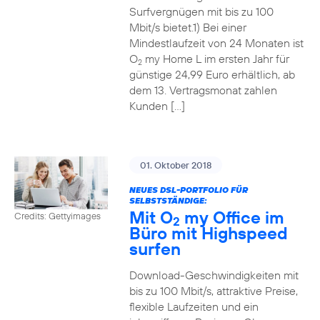
Surfvergnügen mit bis zu 100
Mbit/s bietet.1) Bei einer
Mindestlaufzeit von 24 Monaten ist
O
my Home L im ersten Jahr für
2
günstige 24,99 Euro erhältlich, ab
dem 13. Vertragsmonat zahlen
Kunden […]
01. Oktober 2018
NEUES DSL-PORTFOLIO FÜR
SELBSTSTÄNDIGE:
Mit O
my Office im
Credits: Gettyimages
2
Büro mit Highspeed
surfen
Download-Geschwindigkeiten mit
bis zu 100 Mbit/s, attraktive Preise,
flexible Laufzeiten und ein