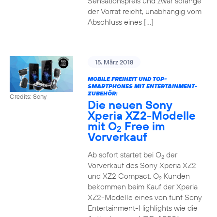
Sensationspreis und zwar solange
der Vorrat reicht, unabhängig vom
Abschluss eines […]
15. März 2018
MOBILE FREIHEIT UND TOP-
SMARTPHONES MIT ENTERTAINMENT-
ZUBEHÖR:
Credits: Sony
Die neuen Sony
Xperia XZ2-Modelle
mit O
Free im
2
Vorverkauf
Ab sofort startet bei O
der
2
Vorverkauf des Sony Xperia XZ2
und XZ2 Compact. O
Kunden
2
bekommen beim Kauf der Xperia
XZ2-Modelle eines von fünf Sony
Entertainment-Highlights wie die