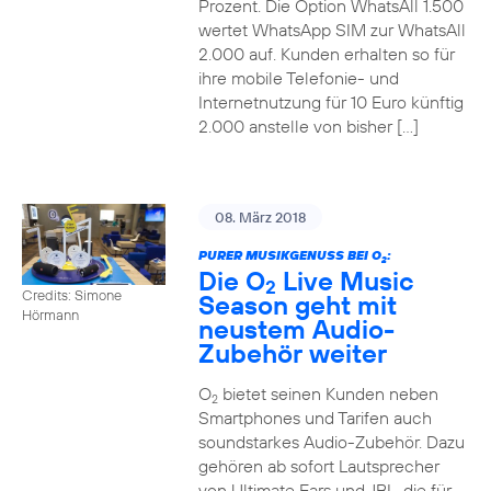
Prozent. Die Option WhatsAll 1.500
wertet WhatsApp SIM zur WhatsAll
2.000 auf. Kunden erhalten so für
ihre mobile Telefonie- und
Internetnutzung für 10 Euro künftig
2.000 anstelle von bisher […]
08. März 2018
PURER MUSIKGENUSS BEI O
:
2
Die O
Live Music
2
Credits: Simone
Season geht mit
Hörmann
neustem Audio-
Zubehör weiter
O
bietet seinen Kunden neben
2
Smartphones und Tarifen auch
soundstarkes Audio-Zubehör. Dazu
gehören ab sofort Lautsprecher
von Ultimate Ears und JBL, die für