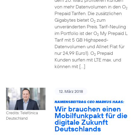
dem 20. März profitieren Kunden
von mehr Datenvolumen in den O
2
Prepaid Tarifen. Die zusätzlichen
Gigabytes bietet O
zum
2
unveränderten Preis. Tarif-Neuling
im Portfolio ist der O
My Prepaid L
2
Tarif mit 5 GB Highspeed-
Datenvolumen und Allnet Flat für
nur 24,99 Euro1). O
Prepaid
2
Kunden surfen mit LTE max. und
können mit […]
12. März 2018
NAMENSBEITRAG CEO MARKUS HAAS:
Wir brauchen einen
Credits: Telefónica
Mobilfunkpakt für die
Deutschland
digitale Zukunft
Deutschlands