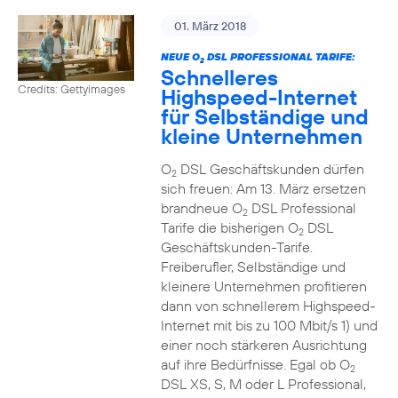
01. März 2018
NEUE O
DSL PROFESSIONAL TARIFE:
2
Schnelleres
Credits: Gettyimages
Highspeed-Internet
für Selbständige und
kleine Unternehmen
O
DSL Geschäftskunden dürfen
2
sich freuen: Am 13. März ersetzen
brandneue O
DSL Professional
2
Tarife die bisherigen O
DSL
2
Geschäftskunden-Tarife.
Freiberufler, Selbständige und
kleinere Unternehmen profitieren
dann von schnellerem Highspeed-
Internet mit bis zu 100 Mbit/s 1) und
einer noch stärkeren Ausrichtung
auf ihre Bedürfnisse. Egal ob O
2
DSL XS, S, M oder L Professional,