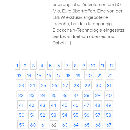
ursprüngliche Zielvolumen um 50
Mio. Euro übertroffen. Eine von der
LBBW exklusiv angebotene
Tranche, bei der durchgängig
Blockchain-Technologie eingesetzt
wird, war dreifach überzeichnet.
Dabei […]
1
2
3
4
5
6
7
8
9
10
11
12
13
14
15
16
17
18
19
20
21
22
23
24
25
26
27
28
29
30
31
32
33
34
35
36
37
38
39
40
41
42
43
44
45
46
47
48
49
50
51
52
53
54
55
56
57
58
59
60
61
62
63
64
65
66
67