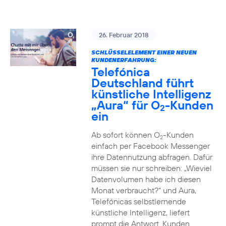
26. Februar 2018
SCHLÜSSELELEMENT EINER NEUEN
KUNDENERFAHRUNG:
Telefónica
Deutschland führt
künstliche Intelligenz
„Aura“ für O
-Kunden
2
ein
Ab sofort können O
-Kunden
2
einfach per Facebook Messenger
ihre Datennutzung abfragen. Dafür
müssen sie nur schreiben: „Wieviel
Datenvolumen habe ich diesen
Monat verbraucht?“ und Aura,
Telefónicas selbstlernende
künstliche Intelligenz, liefert
prompt die Antwort. Kunden