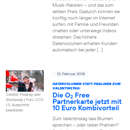
Musik-Paketen – und das zum
selben Preis. Dadurch können sie
künftig noch länger im Internet
surfen, mit Familie und Freunden
chatten oder unterwegs Videos
streamen. Das höhere
Datenvolumen erhalten Kunden
automatisch bei jeder […]
12. Februar 2018
DATENVOLUMEN STATT PRALINEN ZUM
VALENTINSTAG:
Die O
Free
Credits: Pixabay user
2
Partnerkarte jetzt mit
Stocksnap
|
Foto: CC0
1.0, Ausschnitt
10 Euro Kombivorteil
bearbeitet
Zum Valentinstag lass Blumen
sprechen – oder lieber Pralinen?