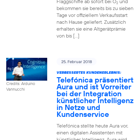
Flaggschiffe ab sofort bei O
und
2
bekommen sie bereits bis zu sieben
Tage vor offiziellem Verkaufsstart
nach Hause geliefert. Zusätzlich
erhalten sie eine Altgerätprämie
von bis […]
25. Februar 2018
VERBESSERTES KUNDENERLEBNIS:
Telefónica präsentiert
Credits: Arduino
Aura und ist Vorreiter
Vannucchi
bei der Integration
künstlicher Intelligenz
in Netze und
Kundenservice
Telefónica stellte heute Aura vor,
einen digitalen Assistenten mit
künstlicher Intelligenz. Aura wird