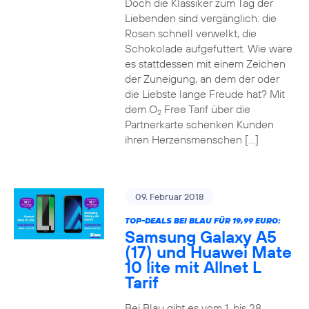
Doch die Klassiker zum Tag der
Liebenden sind vergänglich: die
Rosen schnell verwelkt, die
Schokolade aufgefuttert. Wie wäre
es stattdessen mit einem Zeichen
der Zuneigung, an dem der oder
die Liebste lange Freude hat? Mit
dem O
Free Tarif über die
2
Partnerkarte schenken Kunden
ihren Herzensmenschen […]
09. Februar 2018
TOP-DEALS BEI BLAU FÜR 19,99 EURO:
Samsung Galaxy A5
(17) und Huawei Mate
10 lite mit Allnet L
Tarif
Bei Blau gibt es vom 1. bis 28.