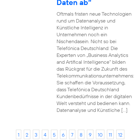
Daten ab“
Oftmals fristen neue Technologien
rund um Datenanalyse und
Künstliche Intelligenz in
Unternehmen noch ein
Nischendasein. Nicht so bei
Telefónica Deutschland: Die
Experten von „Business Analytics
and Artifical Intelligence“ bilden
das Rückgrat für die Zukunft des
Telekommunikationsunternehmens:
Sie schaffen die Voraussetzung,
dass Telefónica Deutschland
Kundenbedürfnisse in der digitalen
Welt versteht und bedienen kann.
Datenanalyse und Künstliche […]
1
2
3
4
5
6
7
8
9
10
11
12