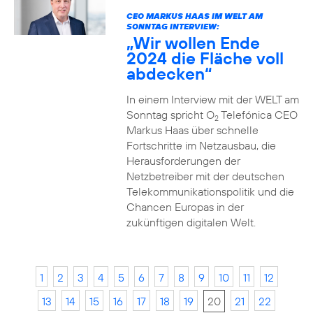
CEO MARKUS HAAS IM WELT AM
SONNTAG INTERVIEW:
„Wir wollen Ende
2024 die Fläche voll
abdecken“
In einem Interview mit der WELT am
Sonntag spricht O
Telefónica CEO
2
Markus Haas über schnelle
Fortschritte im Netzausbau, die
Herausforderungen der
Netzbetreiber mit der deutschen
Telekommunikationspolitik und die
Chancen Europas in der
zukünftigen digitalen Welt.
1
2
3
4
5
6
7
8
9
10
11
12
13
14
15
16
17
18
19
20
21
22