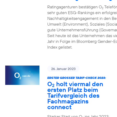
Ratingagenturen bestätigen O
Telefón
2
sehr guten ESG-Rankings ein erfolgre
Nachhaltigkeitsengagement in den Be
Umwelt (Environment), Soziales (Socia
gute Unternehmensführung (Governa
Seit heute ist das Unternehmen das vi
Jahr in Folge im Bloomberg Gender-Eq
Index gelistet.
26. Januar 2023
ERSTER GROSSER TARIF-CHECK 2023:
O
holt viermal den
2
ersten Platz beim
Tarifvergleich des
Fachmagazins
connect
Starker Start von O
ins Jahr 2023: