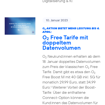
Digitalisierung & KI.
10. Januar 2023
O
AKTION BIETET MEHR LEISTUNG BIS 4.
2
APRIL:
O
Free Tarife mit
2
doppeltem
Datenvolumen
O
Neukund:innen erhalten ab dem
2
18. Januar doppeltes Datenvolumen
zum Preis der klassischen O
Free
2
Tarife. Damit gibt es etwa den O
2
Free Boost M mit 40 GB inkl. 5G für
monatlich 29,99 Euro, statt 34,99
Euro.
Weiterer Vorteil der Boost-
1
Tarife: Über die enthaltene
Connect-Option können die
Kund:innen das Datenvolumen für