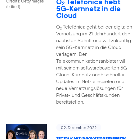
O
Telefónica hebt
Credits: Gettyimages
2
5G-Kernnetz in die
(edited)
Cloud
O
Telefónica geht bei der digitalen
2
Vernetzung im 21. Jahrhundert den
nächsten Schritt und will zukünftig
sein 5G-Kernnetz in die Cloud
verlagern. Der
Telekommunikationsanbieter will
mit seinem softwarebasierten 5G-
Cloud-Kernnetz noch schneller
Updates im Netz einspielen und
neue Vernetzungslösungen für
Privat- und Geschäftskunden
bereitstellen.
02. Dezember 2022
TECTALK MIT INNOVATIONSEXPERTIN