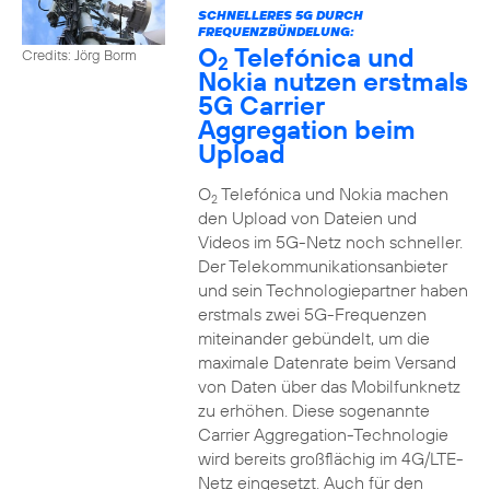
SCHNELLERES 5G DURCH
FREQUENZBÜNDELUNG:
O
Telefónica und
Credits: Jörg Borm
2
Nokia nutzen erstmals
5G Carrier
Aggregation beim
Upload
O
Telefónica und Nokia machen
2
den Upload von Dateien und
Videos im 5G-Netz noch schneller.
Der Telekommunikationsanbieter
und sein Technologiepartner haben
erstmals zwei 5G-Frequenzen
miteinander gebündelt, um die
maximale Datenrate beim Versand
von Daten über das Mobilfunknetz
zu erhöhen. Diese sogenannte
Carrier Aggregation-Technologie
wird bereits großflächig im 4G/LTE-
Netz eingesetzt. Auch für den