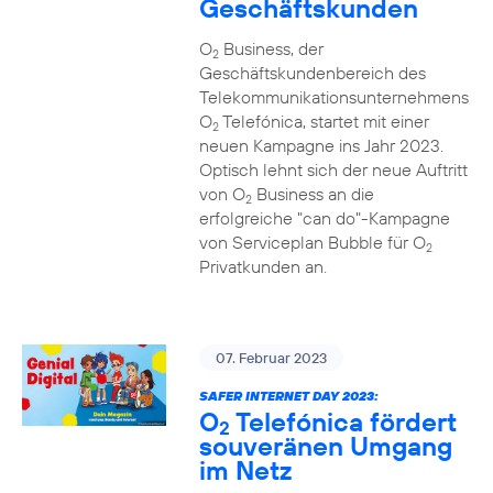
Geschäftskunden
O
Business, der
2
Geschäftskundenbereich des
Telekommunikationsunternehmens
O
Telefónica, startet mit einer
2
neuen Kampagne ins Jahr 2023.
Optisch lehnt sich der neue Auftritt
von O
Business an die
2
erfolgreiche "can do"-Kampagne
von Serviceplan Bubble für O
2
Privatkunden an.
07. Februar 2023
SAFER INTERNET DAY 2023:
O
Telefónica fördert
2
souveränen Umgang
im Netz