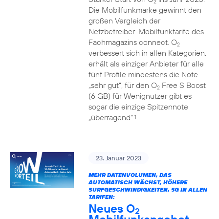
2
Die Mobilfunkmarke gewinnt den
großen Vergleich der
Netzbetreiber-Mobilfunktarife des
Fachmagazins connect. O
2
verbessert sich in allen Kategorien,
erhält als einziger Anbieter für alle
fünf Profile mindestens die Note
„sehr gut“, für den O
Free S Boost
2
(6 GB) für Wenignutzer gibt es
sogar die einzige Spitzennote
„überragend“.
1
23. Januar 2023
MEHR DATENVOLUMEN, DAS
AUTOMATISCH WÄCHST, HÖHERE
SURFGESCHWINDIGKEITEN, 5G IN ALLEN
TARIFEN:
Neues O
2