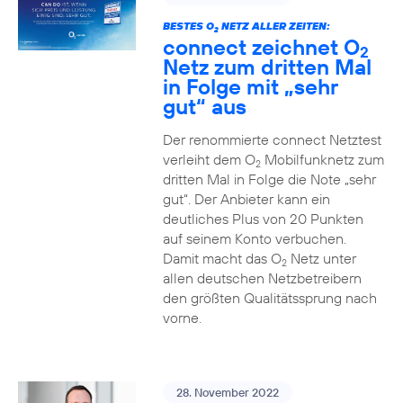
BESTES O
NETZ ALLER ZEITEN:
2
connect zeichnet O
2
Netz zum dritten Mal
in Folge mit „sehr
gut“ aus
Der renommierte connect Netztest
verleiht dem O
Mobilfunknetz zum
2
dritten Mal in Folge die Note „sehr
gut“. Der Anbieter kann ein
deutliches Plus von 20 Punkten
auf seinem Konto verbuchen.
Damit macht das O
Netz unter
2
allen deutschen Netzbetreibern
den größten Qualitätssprung nach
vorne.
28. November 2022