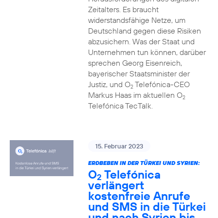
Zeitalters. Es braucht
widerstandsfähige Netze, um
Deutschland gegen diese Risiken
abzusichern. Was der Staat und
Unternehmen tun können, darüber
sprechen Georg Eisenreich,
bayerischer Staatsminister der
Justiz, und O
Telefónica-CEO
2
Markus Haas im aktuellen O
2
Telefónica TecTalk.
15. Februar 2023
ERDBEBEN IN DER TÜRKEI UND SYRIEN:
O
Telefónica
2
verlängert
kostenfreie Anrufe
und SMS in die Türkei
und nach Syrien bis