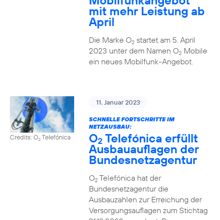
Mobilfunkangebot
mit mehr Leistung ab
April
Die Marke O
startet am 5. April
2
2023 unter dem Namen O
Mobile
2
ein neues Mobilfunk-Angebot.
11. Januar 2023
SCHNELLE FORTSCHRITTE IM
NETZAUSBAU:
O
Telefónica erfüllt
Credits: O
Telefónica
2
2
Ausbauauflagen der
Bundesnetzagentur
O
Telefónica hat der
2
Bundesnetzagentur die
Ausbauzahlen zur Erreichung der
Versorgungsauflagen zum Stichtag