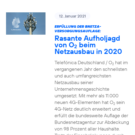
12. Januar 2021
ERFÜLLUNG DER BNETZA-
VERSORGUNGSAUFLAGE:
Rasante Aufholjagd
von O
beim
2
Netzausbau in 2020
Telefónica Deutschland / O
hat im
2
vergangenen Jahr den schnellsten
und auch umfangreichsten
Netzausbau seiner
Unternehmensgeschichte
umgesetzt. Mit mehr als 11.000
neuen 4G-Elementen hat O
sein
2
4G-Netz deutlich erweitert und
erfüllt die bundesweite Auflage der
Bundesnetzagentur zur Abdeckung
von 98 Prozent aller Haushalte.