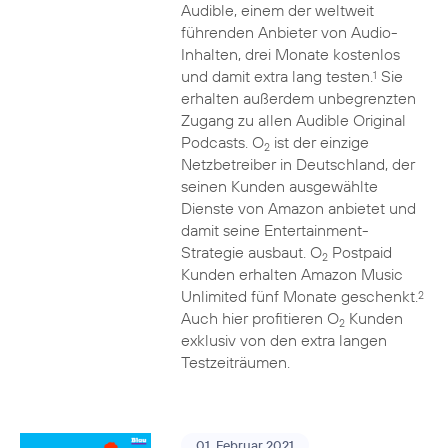
Audible, einem der weltweit
führenden Anbieter von Audio-
Inhalten, drei Monate kostenlos
und damit extra lang testen.
Sie
1
erhalten außerdem unbegrenzten
Zugang zu allen Audible Original
Podcasts. O
ist der einzige
2
Netzbetreiber in Deutschland, der
seinen Kunden ausgewählte
Dienste von Amazon anbietet und
damit seine Entertainment-
Strategie ausbaut. O
Postpaid
2
Kunden erhalten Amazon Music
Unlimited fünf Monate geschenkt.
2
Auch hier profitieren O
Kunden
2
exklusiv von den extra langen
Testzeiträumen.
01. Februar 2021