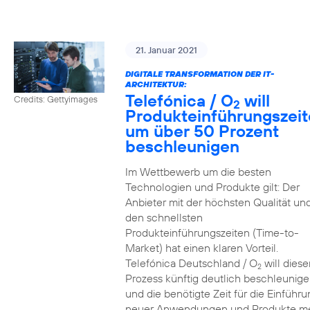
21. Januar 2021
DIGITALE TRANSFORMATION DER IT-
ARCHITEKTUR:
Telefónica / O
will
Credits: Gettyimages
2
Produkteinführungszei
um über 50 Prozent
beschleunigen
Im Wettbewerb um die besten
Technologien und Produkte gilt: Der
Anbieter mit der höchsten Qualität un
den schnellsten
Produkteinführungszeiten (Time-to-
Market) hat einen klaren Vorteil.
Telefónica Deutschland / O
will diese
2
Prozess künftig deutlich beschleunig
und die benötigte Zeit für die Einführu
neuer Anwendungen und Produkte m