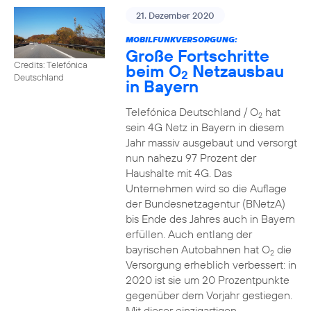
21. Dezember 2020
MOBILFUNKVERSORGUNG:
Große Fortschritte
Credits: Telefónica
beim O
Netzausbau
2
Deutschland
in Bayern
Telefónica Deutschland / O
hat
2
sein 4G Netz in Bayern in diesem
Jahr massiv ausgebaut und versorgt
nun nahezu 97 Prozent der
Haushalte mit 4G. Das
Unternehmen wird so die Auflage
der Bundesnetzagentur (BNetzA)
bis Ende des Jahres auch in Bayern
erfüllen. Auch entlang der
bayrischen Autobahnen hat O
die
2
Versorgung erheblich verbessert: in
2020 ist sie um 20 Prozentpunkte
gegenüber dem Vorjahr gestiegen.
Mit dieser einzigartigen