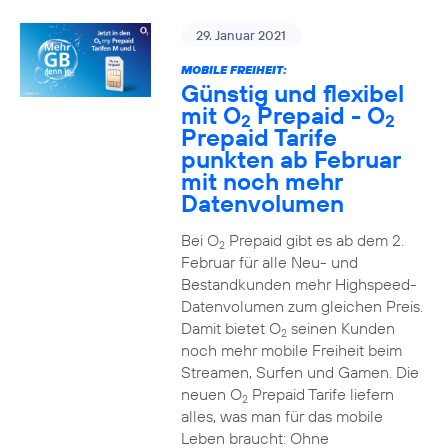
29. Januar 2021
MOBILE FREIHEIT:
Günstig und flexibel
mit O
Prepaid - O
2
2
Prepaid Tarife
punkten ab Februar
mit noch mehr
Datenvolumen
Bei O
Prepaid gibt es ab dem 2.
2
Februar für alle Neu- und
Bestandkunden mehr Highspeed-
Datenvolumen zum gleichen Preis.
Damit bietet O
seinen Kunden
2
noch mehr mobile Freiheit beim
Streamen, Surfen und Gamen. Die
neuen O
Prepaid Tarife liefern
2
alles, was man für das mobile
Leben braucht: Ohne