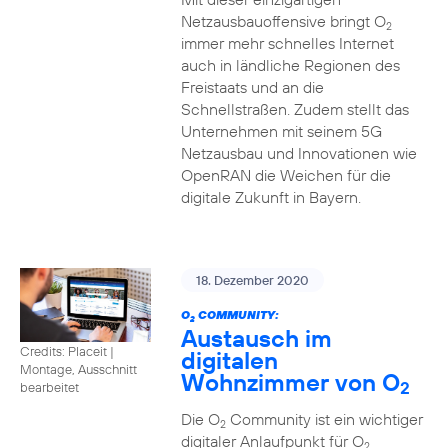
Netzausbauoffensive bringt O
2
immer mehr schnelles Internet
auch in ländliche Regionen des
Freistaats und an die
Schnellstraßen. Zudem stellt das
Unternehmen mit seinem 5G
Netzausbau und Innovationen wie
OpenRAN die Weichen für die
digitale Zukunft in Bayern.
18. Dezember 2020
O
COMMUNITY:
2
Austausch im
Credits: Placeit
|
digitalen
Montage, Ausschnitt
Wohnzimmer von O
2
bearbeitet
Die O
Community ist ein wichtiger
2
digitaler Anlaufpunkt für O
2