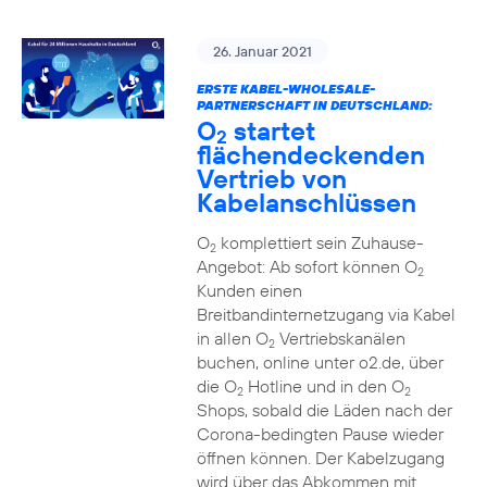
26. Januar 2021
ERSTE KABEL-WHOLESALE-
PARTNERSCHAFT IN DEUTSCHLAND:
O
startet
2
flächendeckenden
Vertrieb von
Kabelanschlüssen
O
komplettiert sein Zuhause-
2
Angebot: Ab sofort können O
2
Kunden einen
Breitbandinternetzugang via Kabel
in allen O
Vertriebskanälen
2
buchen, online unter o2.de, über
die O
Hotline und in den O
2
2
Shops, sobald die Läden nach der
Corona-bedingten Pause wieder
öffnen können. Der Kabelzugang
wird über das Abkommen mit