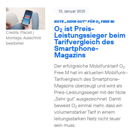
13. Januar 2021
NOTE „SEHR GUT“ FÜR O
FREE M:
2
O
ist Preis-
2
Credits: Placeit
|
Leistungssieger beim
Montage, Ausschnitt
Tarifvergleich des
bearbeitet
Smartphone-
Magazins
Der erfolgreiche Mobilfunktarif O
2
Free M hat im aktuellen Mobilfunk-
Tarifvergleich des Smartphone-
Magazins überzeugt und wird als
Preis-Leistungssieger mit der Note
„Sehr gut“ ausgezeichnet. Damit
beweist O
einmal mehr, dass ein
2
volumenstarker Tarif in einem
leitungsstarken Netz nicht teuer
sein muss.