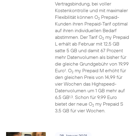
Vertragsbindung, bei voller
Kostenkontrolle und mit maximaler
Flexibilität können O
Prepaid-
2
Kunden ihren Prepaid-Tarif optimal
auf ihren individuellen Bedarf
abstimmen. Der Tarif O
my Prepaid
2
L erhält ab Februar mit 12,5 GB
satte 5 GB und damit 67 Prozent
mehr Datenvolumen als bisher für
die gleiche Grundgebühr von 19,99
Euro
. O
my Prepaid M erhöht für
1
2
den gleichen Preis von 14,99 für
vier Wochen das Highspeed-
Datenvolumen um 1 GB mehr auf
6,5 GB
. Schon für 9,99 Euro
1,3
bietet der neue O
my Prepaid S
2
3,5 GB für vier Wochen.
28. Januar 2021