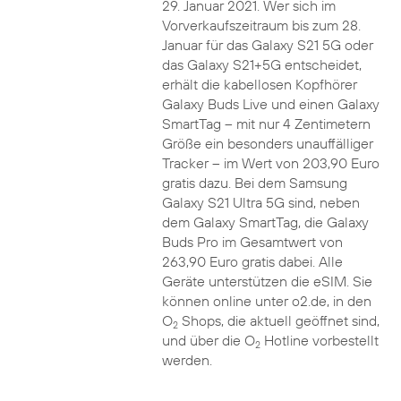
29. Januar 2021. Wer sich im
Vorverkaufszeitraum bis zum 28.
Januar für das Galaxy S21 5G oder
das Galaxy S21+5G entscheidet,
erhält die kabellosen Kopfhörer
Galaxy Buds Live und einen Galaxy
SmartTag – mit nur 4 Zentimetern
Größe ein besonders unauffälliger
Tracker – im Wert von 203,90 Euro
gratis dazu. Bei dem Samsung
Galaxy S21 Ultra 5G sind, neben
dem Galaxy SmartTag, die Galaxy
Buds Pro im Gesamtwert von
263,90 Euro gratis dabei. Alle
Geräte unterstützen die eSIM. Sie
können online unter o2.de, in den
O
Shops, die aktuell geöffnet sind,
2
und über die O
Hotline vorbestellt
2
werden.