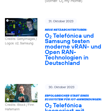
(vorher: O
my Home).
2
31. Oktober 2023
NEUE NETZARCHITEKTUREN:
O
Telefónica und
2
Credits: Gettyimages /
Samsung testen
Logos: o2, Samsung
moderne vRAN- und
Open RAN-
Technologien in
Deutschland
30. Oktober 2023
ERFOLGREICHER START EINES
ECOSYSTEM FÜR IOT-ANWENDUNGEN:
O
Telefónica
Credits: iStock / Finn
2
kooperiert mit
Hafemann