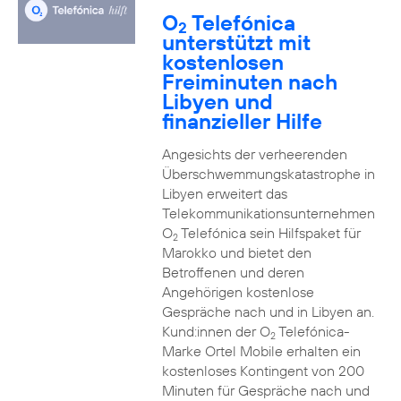
O
Telefónica
2
unterstützt mit
kostenlosen
Freiminuten nach
Libyen und
finanzieller Hilfe
Angesichts der verheerenden
Überschwemmungskatastrophe in
Libyen erweitert das
Telekommunikationsunternehmen
O
Telefónica sein Hilfspaket für
2
Marokko und bietet den
Betroffenen und deren
Angehörigen kostenlose
Gespräche nach und in Libyen an.
Kund:innen der O
Telefónica-
2
Marke Ortel Mobile erhalten ein
kostenloses Kontingent von 200
Minuten für Gespräche nach und