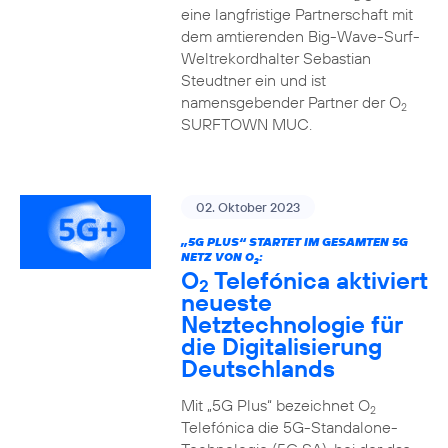
eine langfristige Partnerschaft mit
dem amtierenden Big-Wave-Surf-
Weltrekordhalter Sebastian
Steudtner ein und ist
namensgebender Partner der O
2
SURFTOWN MUC.
02. Oktober 2023
„5G PLUS“ STARTET IM GESAMTEN 5G
NETZ VON O
:
2
O
Telefónica aktiviert
2
neueste
Netztechnologie für
die Digitalisierung
Deutschlands
Mit „5G Plus“ bezeichnet O
2
Telefónica die 5G-Standalone-