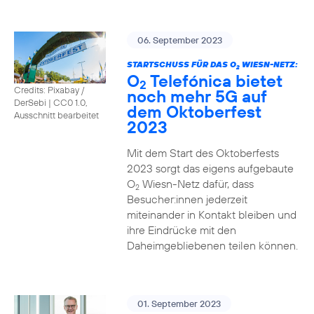
06. September 2023
STARTSCHUSS FÜR DAS O
WIESN-NETZ:
2
O
Telefónica bietet
2
Credits: Pixabay /
noch mehr 5G auf
DerSebi
|
CC0 1.0,
dem Oktoberfest
Ausschnitt bearbeitet
2023
Mit dem Start des Oktoberfests
2023 sorgt das eigens aufgebaute
O
Wiesn-Netz dafür, dass
2
Besucher:innen jederzeit
miteinander in Kontakt bleiben und
ihre Eindrücke mit den
Daheimgebliebenen teilen können.
01. September 2023