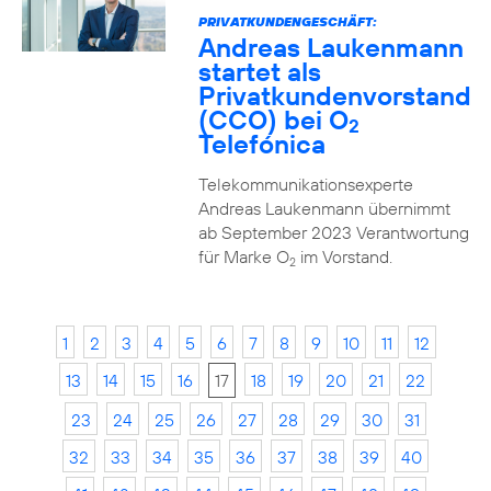
PRIVATKUNDENGESCHÄFT:
Andreas Laukenmann
startet als
Privatkundenvorstand
(CCO) bei O
2
Telefónica
Telekommunikationsexperte
Andreas Laukenmann übernimmt
ab September 2023 Verantwortung
für Marke O
im Vorstand.
2
1
2
3
4
5
6
7
8
9
10
11
12
13
14
15
16
17
18
19
20
21
22
23
24
25
26
27
28
29
30
31
32
33
34
35
36
37
38
39
40