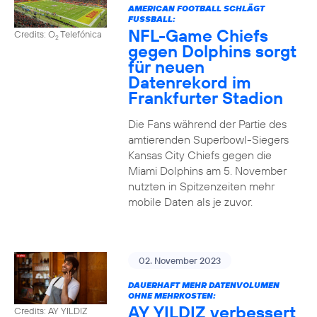
AMERICAN FOOTBALL SCHLÄGT
FUSSBALL:
NFL-Game Chiefs
Credits: O
Telefónica
2
gegen Dolphins sorgt
für neuen
Datenrekord im
Frankfurter Stadion
Die Fans während der Partie des
amtierenden Superbowl-Siegers
Kansas City Chiefs gegen die
Miami Dolphins am 5. November
nutzten in Spitzenzeiten mehr
mobile Daten als je zuvor.
02. November 2023
DAUERHAFT MEHR DATENVOLUMEN
OHNE MEHRKOSTEN:
AY YILDIZ verbessert
Credits: AY YILDIZ