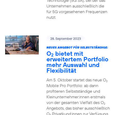
Technologie (5G SA), bei der das
Unternehmen ausschließlich die
für 5G vorgesehenen Frequenzen
nutzt.
28. September 2023
NEUES ANGEBOT FÜR SELBSTSTÄNDIGE:
O
bietet mit
2
erweitertem Portfolio
mehr Auswahl und
Flexibilität
Am 5. Oktober startet das neue O
2
Mobile Pro Portfolio: ab dann
profitieren Selbstständige und
Kleinunternehmer:innen erstmals
von der gesamten Vielfalt des O
2
Angebots, das bisher ausschließlich
O
Privatkund:innen zur Verfügung