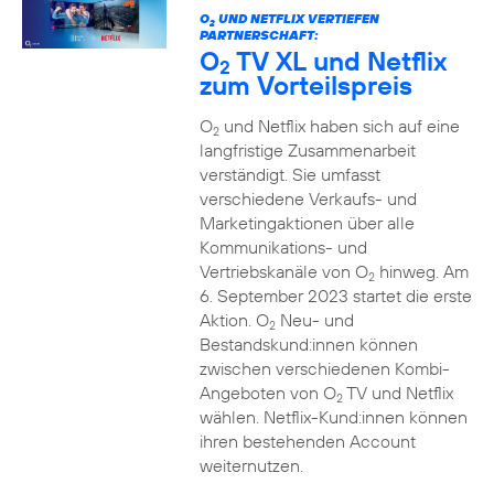
O
UND NETFLIX VERTIEFEN
2
PARTNERSCHAFT:
O
TV XL und Netflix
2
zum Vorteilspreis
O
und Netflix haben sich auf eine
2
langfristige Zusammenarbeit
verständigt. Sie umfasst
verschiedene Verkaufs- und
Marketingaktionen über alle
Kommunikations- und
Vertriebskanäle von O
hinweg. Am
2
6. September 2023 startet die erste
Aktion. O
Neu- und
2
Bestandskund:innen können
zwischen verschiedenen Kombi-
Angeboten von O
TV und Netflix
2
wählen. Netflix-Kund:innen können
ihren bestehenden Account
weiternutzen.