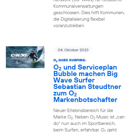
Kommunalverwaltungen
geschlossen. Dies hilft Kommunen,
die Digitalisierung flexibel
voranzutreiben.
04. Oktober 2023
O
GOES SURFING:
2
O
und Serviceplan
2
Bubble machen Big
Wave Surfer
Sebastian Steudtner
zum O
2
Markenbotschafter
Neuer Erlebnisbereich für die
Marke O
: Neben O
Music ist „can
2
2
do“ nun auch im Sportbereich,
beim Surfen, erfahrbar. O
geht
2