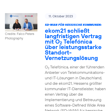
11. Oktober 2023
SD-WAN FÜR HESSISCHE KOMMUNEN:
ekom21 schließt
Credits: Falco Peters
langfristigen Vertrag
Photography
mit O
Telefónica
2
über leistungsstarke
Standort-
Vernetzungslösung
O
Telefónica, einer der führenden
2
Anbieter von Telekommunikations-
und IT-Lösungen in Deutschland,
und die ekom21, Hessens größter
kommunaler IT-Dienstleister, haben
einen Vertrag über die
Implementierung und Betreuung
eines Software-Defined Wide Area
Network (SD-WAN) für hessische