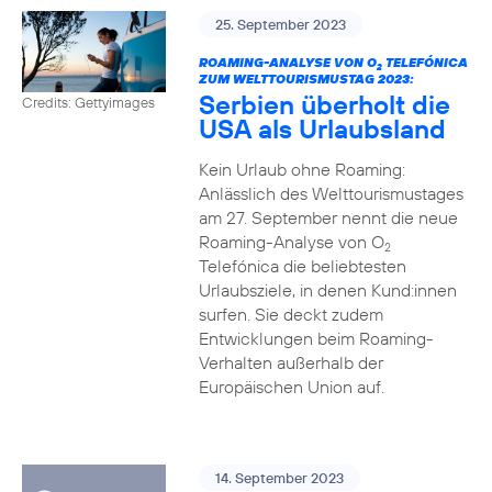
25. September 2023
ROAMING-ANALYSE VON O
TELEFÓNICA
2
ZUM WELTTOURISMUSTAG 2023:
Serbien überholt die
Credits: Gettyimages
USA als Urlaubsland
Kein Urlaub ohne Roaming:
Anlässlich des Welttourismustages
am 27. September nennt die neue
Roaming-Analyse von O
2
Telefónica die beliebtesten
Urlaubsziele, in denen Kund:innen
surfen. Sie deckt zudem
Entwicklungen beim Roaming-
Verhalten außerhalb der
Europäischen Union auf.
14. September 2023