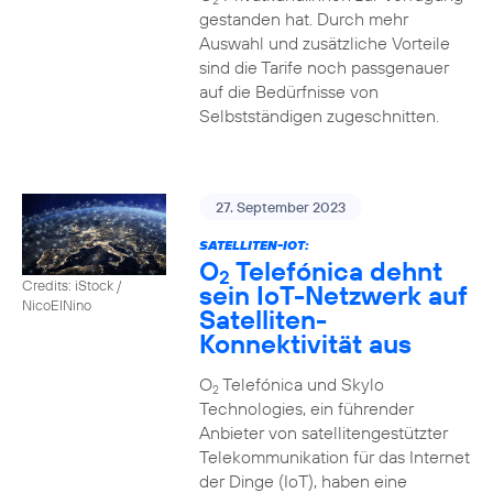
2
gestanden hat. Durch mehr
Auswahl und zusätzliche Vorteile
sind die Tarife noch passgenauer
auf die Bedürfnisse von
Selbstständigen zugeschnitten.
27. September 2023
SATELLITEN-IOT:
O
Telefónica dehnt
2
Credits: iStock /
sein IoT-Netzwerk auf
NicoElNino
Satelliten-
Konnektivität aus
O
Telefónica und Skylo
2
Technologies, ein führender
Anbieter von satellitengestützter
Telekommunikation für das Internet
der Dinge (IoT), haben eine