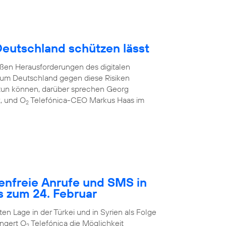
 Deutschland schützen lässt
oßen Herausforderungen des digitalen
e, um Deutschland gegen diese Risiken
tun können, darüber sprechen Georg
z, und O
Telefónica-CEO Markus Haas im
2
tenfreie Anrufe und SMS in
s zum 24. Februar
n Lage in der Türkei und in Syrien als Folge
ngert O
Telefónica die Möglichkeit
2