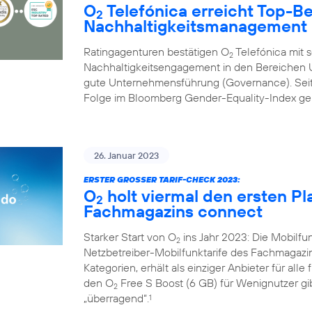
O
Telefónica erreicht Top-B
2
Nachhaltigkeitsmanagement
Ratingagenturen bestätigen O
Telefónica mit 
2
Nachhaltigkeitsengagement in den Bereichen U
gute Unternehmensführung (Governance). Seit 
Folge im Bloomberg Gender-Equality-Index geli
26. Januar 2023
ERSTER GROSSER TARIF-CHECK 2023:
O
holt viermal den ersten Pl
2
Fachmagazins connect
Starker Start von O
ins Jahr 2023: Die Mobilf
2
Netzbetreiber-Mobilfunktarife des Fachmagazi
Kategorien, erhält als einziger Anbieter für alle
den O
Free S Boost (6 GB) für Wenignutzer gib
2
„überragend“.
1