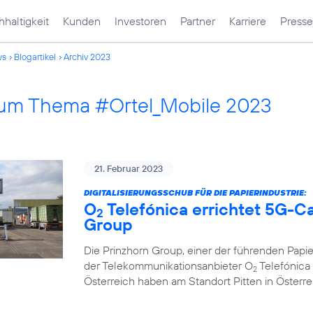
haltigkeit
Kunden
Investoren
Partner
Karriere
Presse
ws
Blogartikel
Archiv 2023
 zum Thema #Ortel_Mobile 2023
21. Februar 2023
DIGITALISIERUNGSSCHUB FÜR DIE PAPIERINDUSTRIE:
O
Telefónica errichtet 5G-C
2
Group
Die Prinzhorn Group, einer der führenden Papi
der Telekommunikationsanbieter O
Telefónica 
2
Österreich haben am Standort Pitten in Österr