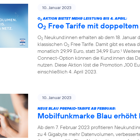
10. Januar 2023
O
AKTION BIETET MEHR LEISTUNG BIS 4. APRIL:
2
O
Free Tarife mit doppelte
2
O
Neukund:innen erhalten ab dem 18. Januar 
2
klassischen O
Free Tarife. Damit gibt es etwa 
2
monatlich 29,99 Euro, statt 34,99 Euro.
Weiterer
1
Connect-Option können die Kund:innen das Da
nutzen. Diese Aktion löst die Promotion „100 E
einschließlich 4. April 2023.
10. Januar 2023
NEUE BLAU PREPAID-TARIFE AB FEBRUAR:
Mobilfunkmarke Blau erhöht L
Ab dem 7. Februar 2023 profitieren Neukund:inn
zu 4 Gigabyte mehr Datenvolumen, verbessert