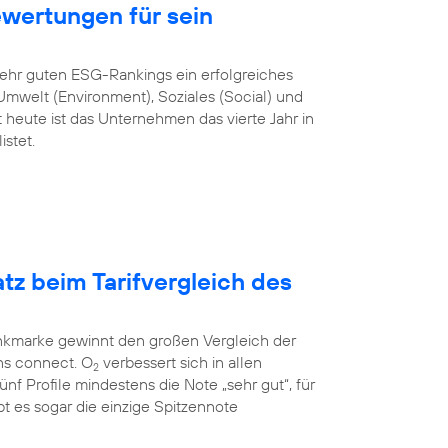
ewertungen für sein
sehr guten ESG-Rankings ein erfolgreiches
mwelt (Environment), Soziales (Social) und
heute ist das Unternehmen das vierte Jahr in
stet.
atz beim Tarifvergleich des
unkmarke gewinnt den großen Vergleich der
ns connect. O
verbessert sich in allen
2
 fünf Profile mindestens die Note „sehr gut“, für
t es sogar die einzige Spitzennote