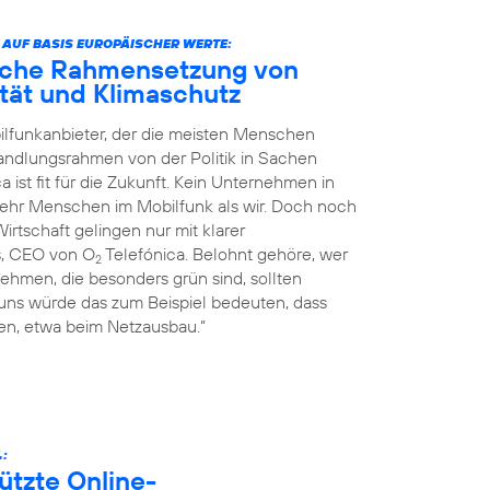
 AUF BASIS EUROPÄISCHER WERTE:
liche Rahmensetzung von
nität und Klimaschutz
ilfunkanbieter, der die meisten Menschen
Handlungsrahmen von der Politik in Sachen
a ist fit für die Zukunft. Kein Unternehmen in
mehr Menschen im Mobilfunk als wir. Doch noch
rtschaft gelingen nur mit klarer
s, CEO von O
Telefónica. Belohnt gehöre, wer
2
ehmen, die besonders grün sind, sollten
 uns würde das zum Beispiel bedeuten, dass
n, etwa beim Netzausbau.“
.:
ützte Online-