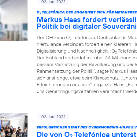
02. Juni 2022
O
TELEFÓNICA CEO ENGAGIERT SICH FÜR METAVERSE
2
Markus Haas fordert verläss
Politik bei digitaler Souverä
Der CEO von O
Telefónica, Deutschlands Mob
2
hierzulande verbindet, fordert einen klareren 
Digitalisierung und Nachhaltigkeit. „O
Telefónic
2
Deutschland verbindet mit über 44 Millionen 
bessere Vernetzung der Bevölkerung und der Wi
Rahmensetzung der Politik“, sagte Markus Haa
sich anstrenge, etwa beim Klimaschutz. „Untern
Erleichterungen erfahren“, ergänzte Haas. „Für
uns Genehmigungsverfahren vereinfacht werde
02. Juni 2022
ERFOLGREICHER START DES CYBERMOBBING-HILFE E.V
Die von O
Telefónica unterst
2