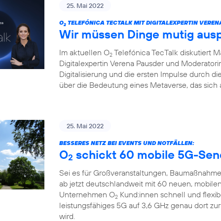
25. Mai 2022
O
TELEFÓNICA TECTALK MIT DIGITALEXPERTIN VEREN
2
Wir müssen Dinge mutig aus
Im aktuellen O
Telefónica TecTalk diskutiert 
2
Digitalexpertin Verena Pausder und Moderatorin
Digitalisierung und die ersten Impulse durch 
über die Bedeutung eines Metaverse, das sich 
25. Mai 2022
BESSERES NETZ BEI EVENTS UND NOTFÄLLEN:
O
schickt 60 mobile 5G-Sen
2
Sei es für Großveranstaltungen, Baumaßnahme
ab jetzt deutschlandweit mit 60 neuen, mobile
Unternehmen O
Kund:innen schnell und flexi
2
leistungsfähiges 5G auf 3,6 GHz genau dort zu
wird.