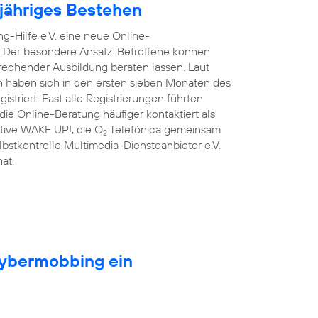
njähriges Bestehen
g-Hilfe e.V. eine neue Online-
. Der besondere Ansatz: Betroffene können
prechender Ausbildung beraten lassen. Laut
n haben sich in den ersten sieben Monaten des
triert. Fast alle Registrierungen führten
ie Online-Beratung häufiger kontaktiert als
iative WAKE UP!, die O
Telefónica gemeinsam
2
lbstkontrolle Multimedia-Diensteanbieter e.V.
at.
Cybermobbing ein