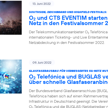
13. Juni 2022
SOUTHSIDE, DEICHBRAND UND HIGHFIELD FESTIVALS:
O
und CTS EVENTIM starten 
2
Netz in den Festivalsommer 
Der Telekommunikationsanbieter O
Telefónica
2
internationalen Ticketing- und Live Entertainme
Netzabdeckung in den Festivalsommer 2022.
09. Juni 2022
GLASFASERAUSBAU FÜR VERBESSERTES 5G-NETZ NUT
O
Telefónica und BUGLAS v
2
über schnelle Glasfaseranbi
Der Bundesverband Glasfaseranschluss (BUGL
Telefónica haben sich auf einen Rahmenvertra
Infrastruktur in Deutschland geeinigt. Die Vere
O
Telefónica und die BUGLAS-Netzbetreiber n
2