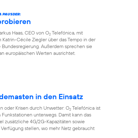
A PAUSDER:
probieren
Markus Haas, CEO von O
Telefónica, mit
2
 Katrin-Cécile Ziegler über das Tempo in der
die Bundesregierung. Außerdem sprechen sie
an europäischen Werten ausrichtet.
demasten in den Einsatz
n oder Krisen durch Unwetter: O
Telefónica ist
2
n Funkstationen unterwegs. Damit kann das
bel zusätzliche 4G/2G-Kapazitäten sowie
r Verfügung stellen, wo mehr Netz gebraucht