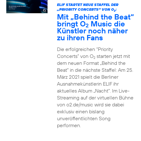
ELIF STARTET NEUE STAFFEL DER
„PRIORITY CONCERTS“ VON O
:
2
Mit „Behind the Beat“
bringt O
Music die
2
Künstler noch näher
zu ihren Fans
Die erfolgreichen “Priority
Concerts” von O
starten jetzt mit
2
dem neuen Format „Behind the
Beat“ in die nächste Staffel: Am 25.
März 2021 spielt die Berliner
Ausnahmekünstlerin ELIF ihr
aktuelles Album „Nacht“. Im Live-
Streaming auf der virtuellen Bühne
von o2.de/music wird sie dabei
exklusiv einen bislang
unveröffentlichten Song
performen.