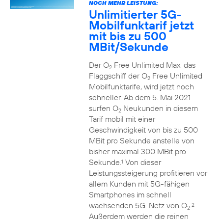
NOCH MEHR LEISTUNG:
Unlimitierter 5G-
Mobilfunktarif jetzt
mit bis zu 500
MBit/Sekunde
Der O
Free Unlimited Max, das
2
Flaggschiff der O
Free Unlimited
2
Mobilfunktarife, wird jetzt noch
schneller. Ab dem 5. Mai 2021
surfen O
Neukunden in diesem
2
Tarif mobil mit einer
Geschwindigkeit von bis zu 500
MBit pro Sekunde anstelle von
bisher maximal 300 MBit pro
Sekunde.
Von dieser
1
Leistungssteigerung profitieren vor
allem Kunden mit 5G-fähigen
Smartphones im schnell
wachsenden 5G-Netz von O
.
2
2
Außerdem werden die reinen