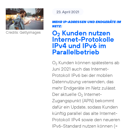
23. April 2021
MEHR IP-ADRESSEN UND ENDGERÄTE IM
NETZ:
O
Kunden nutzen
Credits: Gettyimages
2
Internet-Protokolle
IPv4 und IPv6 im
Parallelbetrieb
O
Kunden können spätestens ab
2
Juni 2021 auch das Internet-
Protokoll IPv6 bei der mobilen
Datennutzung verwenden, das
mehr Endgeräte im Netz zulässt.
Der aktuelle O
Internet-
2
Zugangspunkt (APN) bekommt
dafür ein Update, sodass Kunden
künftig parallel das alte Internet-
Protokoll IPv4 sowie den neueren
IPv6-Standard nutzen können (=