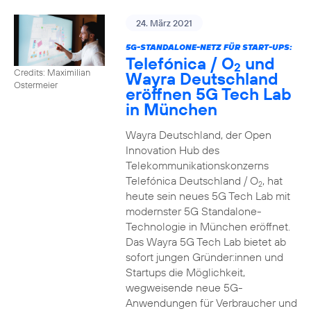
24. März 2021
5G-STANDALONE-NETZ FÜR START-UPS:
Telefónica / O
und
2
Credits: Maximilian
Wayra Deutschland
Ostermeier
eröffnen 5G Tech Lab
in München
Wayra Deutschland, der Open
Innovation Hub des
Telekommunikationskonzerns
Telefónica Deutschland / O
, hat
2
heute sein neues 5G Tech Lab mit
modernster 5G Standalone-
Technologie in München eröffnet.
Das Wayra 5G Tech Lab bietet ab
sofort jungen Gründer:innen und
Startups die Möglichkeit,
wegweisende neue 5G-
Anwendungen für Verbraucher und