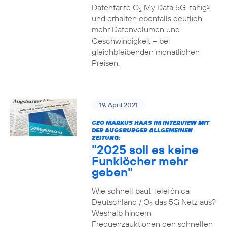
Datentarife O
My Data 5G-fähig
2
2
und erhalten ebenfalls deutlich
mehr Datenvolumen und
Geschwindigkeit – bei
gleichbleibenden monatlichen
Preisen.
19. April 2021
CEO MARKUS HAAS IM INTERVIEW MIT
DER AUGSBURGER ALLGEMEINEN
ZEITUNG:
"2025 soll es keine
Funklöcher mehr
geben"
Wie schnell baut Telefónica
Deutschland / O
das 5G Netz aus?
2
Weshalb hindern
Frequenzauktionen den schnellen