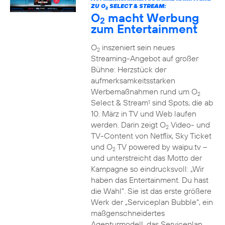
ZU O
SELECT & STREAM:
2
O
macht Werbung
2
zum Entertainment
O
inszeniert sein neues
2
Streaming-Angebot auf großer
Bühne: Herzstück der
aufmerksamkeitsstarken
Werbemaßnahmen rund um O
2
Select & Stream
sind Spots, die ab
1
10. März in TV und Web laufen
werden. Darin zeigt O
Video- und
2
TV-Content von Netflix, Sky Ticket
und O
TV powered by waipu.tv –
2
und unterstreicht das Motto der
Kampagne so eindrucksvoll: „Wir
haben das Entertainment. Du hast
die Wahl“. Sie ist das erste größere
Werk der „Serviceplan Bubble“, ein
maßgenschneidertes
Agenturmodell, das Serviceplan