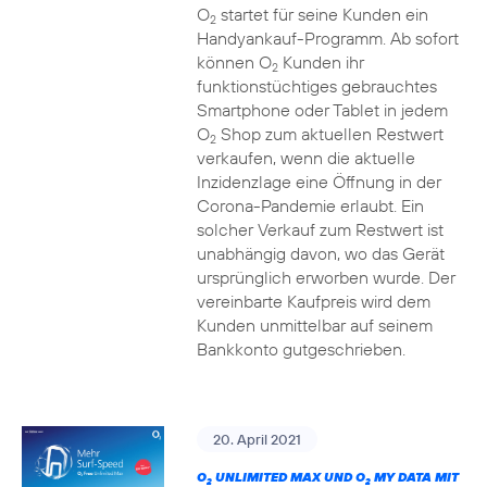
O
startet für seine Kunden ein
2
Handyankauf-Programm. Ab sofort
können O
Kunden ihr
2
funktionstüchtiges gebrauchtes
Smartphone oder Tablet in jedem
O
Shop zum aktuellen Restwert
2
verkaufen, wenn die aktuelle
Inzidenzlage eine Öffnung in der
Corona-Pandemie erlaubt. Ein
solcher Verkauf zum Restwert ist
unabhängig davon, wo das Gerät
ursprünglich erworben wurde. Der
vereinbarte Kaufpreis wird dem
Kunden unmittelbar auf seinem
Bankkonto gutgeschrieben.
20. April 2021
O
UNLIMITED MAX UND O
MY DATA MIT
2
2