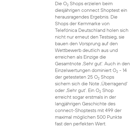
Die O
Shops erzielen beim
2
diesjährigen connect Shoptest ein
herausragendes Ergebnis. Die
Shops der Kernmarke von
Telefónica Deutschland holen sich
nicht nur erneut den Testsieg, sie
bauen den Vorsprung auf den
Wettbewerb deutlich aus und
erreichen als Einzige die
Gesamtnote ‚Sehr gut‘. Auch in den
Einzelwertungen dominiert O
- 14
2
der getesteten 25 O
Shops
2
sichern sich die Note ‚Überragend‘
oder ‚Sehr gut‘. Ein O
Shop
2
erreicht sogar erstmals in der
langjährigen Geschichte des
connect-Shoptests mit 499 der
maximal möglichen 500 Punkte
fast den perfekten Wert.