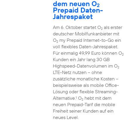
dem neuen O
2
Prepaid Daten-
Jahrespaket
Am 6. Oktober startet O
als erster
2
deutscher Mobilfunkanbieter mit
O
my Prepaid Internet-to-Go ein
2
voll flexibles Daten-Jahrespaket.
Für einmalig 49,99 Euro können O
2
Kunden ein Jahr lang 30 GB
Highspeed-Datenvolumen im O
2
LTE-Netz nutzen – ohne
zusätzliche monatliche Kosten –
beispielsweise als mobile Office-
Lösung oder flexible Streaming-
Alternative.
O
hebt mit dem
1
2
neuen Prepaid-Tarif die mobile
Freiheit seiner Kunden auf ein
neues Level.