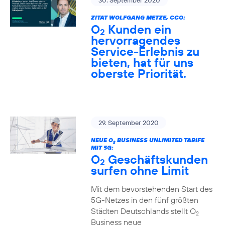
30. September 2020
ZITAT WOLFGANG METZE, CCO:
O
Kunden ein
2
hervorragendes
Service-Erlebnis zu
bieten, hat für uns
oberste Priorität.
29. September 2020
NEUE O
BUSINESS UNLIMITED TARIFE
2
MIT 5G:
O
Geschäftskunden
2
surfen ohne Limit
Mit dem bevorstehenden Start des
5G-Netzes in den fünf größten
Städten Deutschlands stellt O
2
Business neue