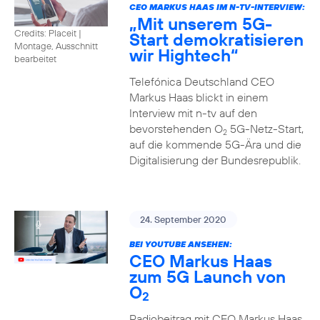
CEO MARKUS HAAS IM N-TV-INTERVIEW:
„Mit unserem 5G-
Credits: Placeit
|
Start demokratisieren
Montage, Ausschnitt
wir Hightech“
bearbeitet
Telefónica Deutschland CEO
Markus Haas blickt in einem
Interview mit n-tv auf den
bevorstehenden O
5G-Netz-Start,
2
auf die kommende 5G-Ära und die
Digitalisierung der Bundesrepublik.
24. September 2020
BEI YOUTUBE ANSEHEN:
CEO Markus Haas
zum 5G Launch von
O
2
Radiobeitrag mit CEO Markus Haas