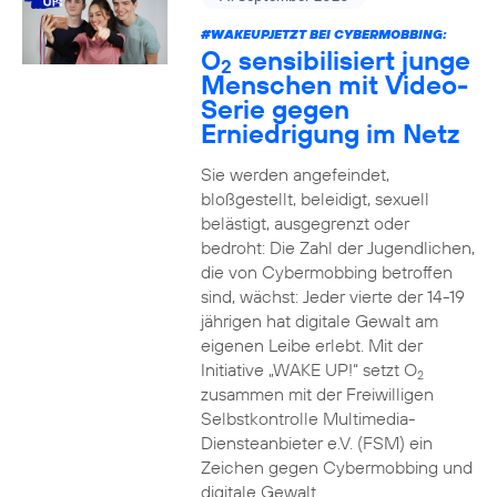
#WAKEUPJETZT BEI CYBERMOBBING:
O
sensibilisiert junge
2
Menschen mit Video-
Serie gegen
Erniedrigung im Netz
Sie werden angefeindet,
bloßgestellt, beleidigt, sexuell
belästigt, ausgegrenzt oder
bedroht: Die Zahl der Jugendlichen,
die von Cybermobbing betroffen
sind, wächst: Jeder vierte der 14-19
jährigen hat digitale Gewalt am
eigenen Leibe erlebt. Mit der
Initiative „WAKE UP!“ setzt O
2
zusammen mit der Freiwilligen
Selbstkontrolle Multimedia-
Diensteanbieter e.V. (FSM) ein
Zeichen gegen Cybermobbing und
digitale Gewalt.