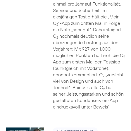
einmal pro Jahr auf Funktionalität,
Service und Sicherheit. Im
diesjährigen Test erhält die „Mein
O
“-App zum dritten Mal in Folge
2
die Note „sehr gut“. Dabei steigert
O
nochmals deutlich seine
2
überzeugende Leistung aus den
Vorjahren: Mit 927 von 1.000
möglichen Punkten holt sich die O
2
App zum ersten Mal den Testsieg
(punktgleich mit Vodafone).
connect kommentiert: O
„versteht
2
viel von Design und auch von
Technik“. Beides stelle O
bei
2
seiner „leistungsstarken und schön
gestalteten Kundenservice-App
eindrucksvoll unter Beweis“.