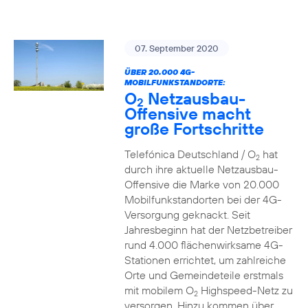
07. September 2020
ÜBER 20.000 4G-
MOBILFUNKSTANDORTE:
O
Netzausbau-
2
Offensive macht
große Fortschritte
Telefónica Deutschland / O
hat
2
durch ihre aktuelle Netzausbau-
Offensive die Marke von 20.000
Mobilfunkstandorten bei der 4G-
Versorgung geknackt. Seit
Jahresbeginn hat der Netzbetreiber
rund 4.000 flächenwirksame 4G-
Stationen errichtet, um zahlreiche
Orte und Gemeindeteile erstmals
mit mobilem O
Highspeed-Netz zu
2
versorgen. Hinzu kommen über