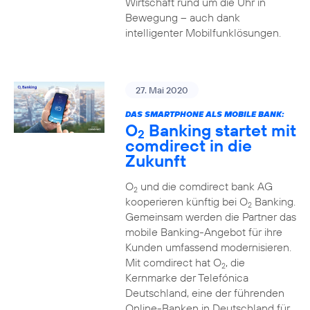
Wirtschaft rund um die Uhr in
Bewegung – auch dank
intelligenter Mobilfunklösungen.
27. Mai 2020
DAS SMARTPHONE ALS MOBILE BANK:
O
Banking startet mit
2
comdirect in die
Zukunft
O
und die comdirect bank AG
2
kooperieren künftig bei O
Banking.
2
Gemeinsam werden die Partner das
mobile Banking-Angebot für ihre
Kunden umfassend modernisieren.
Mit comdirect hat O
, die
2
Kernmarke der Telefónica
Deutschland, eine der führenden
Online-Banken in Deutschland für