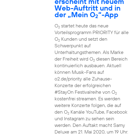
erscheint mit neuem
Web-Auftritt und in
der „Mein O
“-App
2
O
startet heute das neue
2
Vorteilsprogramm PRIORITY für alle
O
Kunden und setzt den
2
Schwerpunkt auf
Unterhaltungsthemen. Als Marke
der Freiheit wird O
diesen Bereich
2
kontinuierlich ausbauen. Aktuell
können Musik-Fans auf
o2.de/priority alle Zuhause-
Konzerte der erfolgreichen
#StayOn Festivalreihe von O
2
kostenfrei streamen. Es werden
weitere Konzerte folgen, die auf
den O
Kanäle YouTube, Facebook
2
und Instagram zu sehen sein
werden. Den Auftakt macht Samy
Deluxe am 21. Mai 2020, um 19 Uhr.