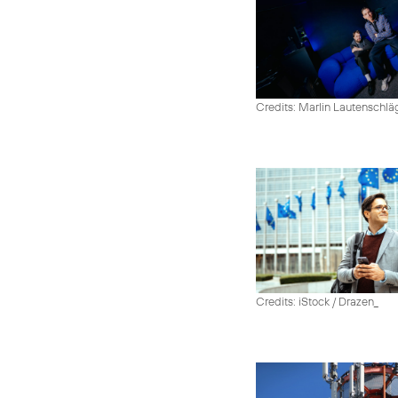
Credits: Marlin Lautenschlä
Credits: iStock / Drazen_