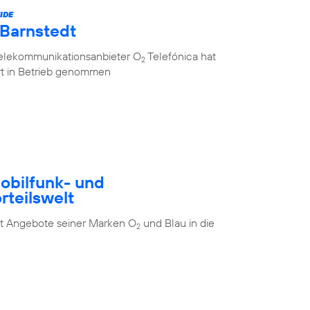
IDE
 Barnstedt
Telekommunikationsanbieter O
Telefónica hat
2
rt in Betrieb genommen
Mobilfunk- und
rteilswelt
t Angebote seiner Marken O
und Blau in die
2