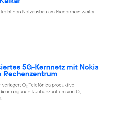
Kalkar
 treibt den Netzausbau am Niederrhein weiter
siertes 5G-Kernnetz mit Nokia
e Rechenzentrum
 verlagert O
Telefónica produktive
2
 die im eigenen Rechenzentrum von O
2
.