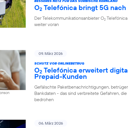
BESSERES NETZ FÜR DAS SORBISCHE KERNLAND
O
Telefónica bringt 5G nach
2
Der Telekommunikationsanbieter O
Telefónica
2
weiter voran
09. März 2026
SCHUTZ VOR ONLINEBETRUG
O
Telefónica erweitert digit
2
Prepaid-Kunden
Gefälschte Paketbenachrichtigungen, betrüger
Bankdaten - das sind verbreitete Gefahren, di
Donson
bedrohen
06. März 2026