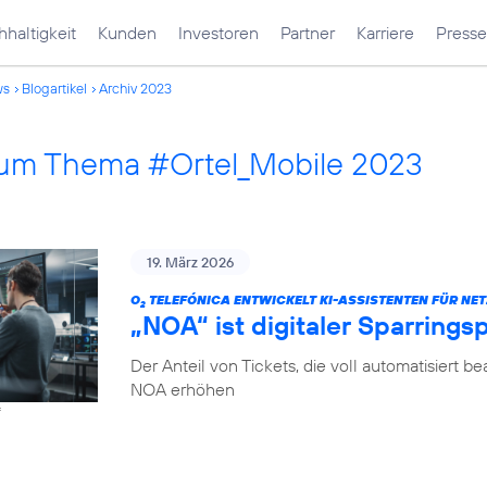
haltigkeit
Kunden
Investoren
Partner
Karriere
Presse
ws
Blogartikel
Archiv 2023
 zum Thema #Ortel_Mobile 2023
19. März 2026
O
TELEFÓNICA ENTWICKELT KI-ASSISTENTEN FÜR NET
2
„NOA“ ist digitaler Sparrings
Der Anteil von Tickets, die voll automatisiert b
NOA erhöhen
f