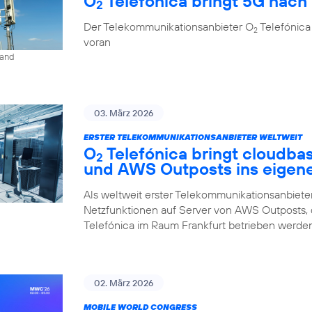
O
Telefónica bringt 5G nach 
2
Der Telekommunikationsanbieter O
Telefónica
2
voran
land
03. März 2026
ERSTER TELEKOMMUNIKATIONSANBIETER WELTWEIT
O
Telefónica bringt cloudba
2
und AWS Outposts ins eigen
Als weltweit erster Telekommunikationsanbieter
Netzfunktionen auf Server von AWS Outposts,
Telefónica im Raum Frankfurt betrieben werden
02. März 2026
MOBILE WORLD CONGRESS