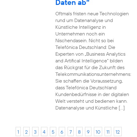
Daten ab“
Oftmals fristen neue Technologien
rund um Datenanalyse und
Künstliche Intelligenz in
Unternehmen noch ein
Nischendasein. Nicht so bei
Telefónica Deutschland: Die
Experten von „Business Analytics
and Artifical Intelligence“ bilden
das Rückgrat für die Zukunft des
Telekommunikationsunternehmens:
Sie schaffen die Voraussetzung,
dass Telefónica Deutschland
Kundenbedürfnisse in der digitalen
Welt versteht und bedienen kann.
Datenanalyse und Künstliche […]
1
2
3
4
5
6
7
8
9
10
11
12