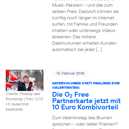
Musik-Paketen – und das zum
selben Preis. Dadurch können sie
künftig noch länger im Internet
surfen, mit Familie und Freunden
chatten oder unterwegs Videos
streamen. Das höhere
Datenvolumen erhalten Kunden
automatisch bei jeder […]
12. Februar 2018
DATENVOLUMEN STATT PRALINEN ZUM
VALENTINSTAG:
Die O
Free
Credits: Pixabay user
2
Partnerkarte jetzt mit
Stocksnap
|
Foto: CC0
1.0, Ausschnitt
10 Euro Kombivorteil
bearbeitet
Zum Valentinstag lass Blumen
sprechen – oder lieber Pralinen?