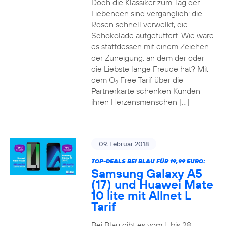
Doch die Klassiker zum Tag der
Liebenden sind vergänglich: die
Rosen schnell verwelkt, die
Schokolade aufgefuttert. Wie wäre
es stattdessen mit einem Zeichen
der Zuneigung, an dem der oder
die Liebste lange Freude hat? Mit
dem O
Free Tarif über die
2
Partnerkarte schenken Kunden
ihren Herzensmenschen […]
09. Februar 2018
TOP-DEALS BEI BLAU FÜR 19,99 EURO:
Samsung Galaxy A5
(17) und Huawei Mate
10 lite mit Allnet L
Tarif
Bei Blau gibt es vom 1. bis 28.