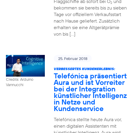
Flaggschiffe ab sofort bei O
und
2
bekommen sie bereits bis zu sieben
Tage vor offiziellem Verkaufsstart
nach Hause geliefert. Zusätzlich
erhalten sie eine Altgerätprämie
von bis […]
25. Februar 2018
VERBESSERTES KUNDENERLEBNIS:
Telefónica präsentiert
Credits: Arduino
Aura und ist Vorreiter
Vannucchi
bei der Integration
künstlicher Intelligenz
in Netze und
Kundenservice
Telefónica stellte heute Aura vor,
einen digitalen Assistenten mit
künstlicher Intelligenz. Aura wird