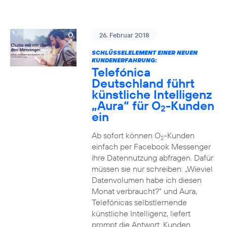
26. Februar 2018
SCHLÜSSELELEMENT EINER NEUEN
KUNDENERFAHRUNG:
Telefónica
Deutschland führt
künstliche Intelligenz
„Aura“ für O
-Kunden
2
ein
Ab sofort können O
-Kunden
2
einfach per Facebook Messenger
ihre Datennutzung abfragen. Dafür
müssen sie nur schreiben: „Wieviel
Datenvolumen habe ich diesen
Monat verbraucht?“ und Aura,
Telefónicas selbstlernende
künstliche Intelligenz, liefert
prompt die Antwort. Kunden