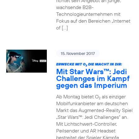
richtet sein Angebot an junge,
wachsende B2B-
Technologieunternehmen mit
Fokus auf den Bereichen „Internet
of […]
15. November 2017
ERWECKE MIT O
DIE MACHT IN DIR:
2
Mit Star Wars™: Jedi
Challenges im Kampf
gegen das Imperium
Ab Montag bietet O
als einziger
2
Mobilfunkanbieter am deutschen
Markt das Augmented-Reality Spiel
„Star Wars™: Jedi Challenges“ an.
Mit Lichtschwert-Controller,
Peilsender und AR Headset
bestreitet der Spieler Kämpfe