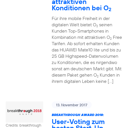
attraktiven
Konditionen bei O
2
Für ihre mobile Freiheit in der
digitalen Welt bietet O
seinen
2
Kunden Top-Smartphones in
Kombination mit attraktiven O
Free
2
Tarifen. Ab sofort erhalten Kunden
das HUAWEI Mate10 lite und bis zu
25 GB Highspeed-Datenvolumen
zu Konditionen, die es nirgendwo
sonst am deutschen Markt gibt. Mit
diesem Paket gehen O
Kunden in
2
ihrem digitalen Leben keine […]
13. November 2017
BREAKTHROUGH AWARD 2018:
User-Voting zum
Credits: breakthrough
besten Start-Up-