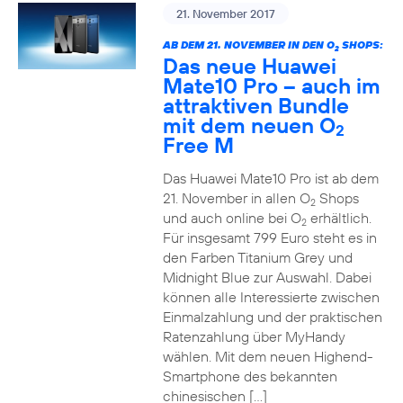
21. November 2017
AB DEM 21. NOVEMBER IN DEN O
SHOPS:
2
Das neue Huawei
Mate10 Pro – auch im
attraktiven Bundle
mit dem neuen O
2
Free M
Das Huawei Mate10 Pro ist ab dem
21. November in allen O
Shops
2
und auch online bei O
erhältlich.
2
Für insgesamt 799 Euro steht es in
den Farben Titanium Grey und
Midnight Blue zur Auswahl. Dabei
können alle Interessierte zwischen
Einmalzahlung und der praktischen
Ratenzahlung über MyHandy
wählen. Mit dem neuen Highend-
Smartphone des bekannten
chinesischen […]