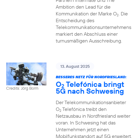
Partnern Intermate und The
Ambition den Lead für die
Kommunikation der Marke O
. Die
2
Entscheidung des
Telekommunikationsunternehmens
markiert den Abschluss einer
turnusmäßigen Ausschreibung.
13. August 2025
BESSERES NETZ FÜR NORDFRIESLAND:
O
Telefónica bringt
2
Credits: Jörg Borm
5G nach Schwesing
Der Telekommunikationsanbieter
O
Telefónica treibt den
2
Netzausbau in Nordfriesland weiter
voran. In Schwesing hat das
Unternehmen jetzt einen
Mobilfunkstandort auf 5G erweitert.