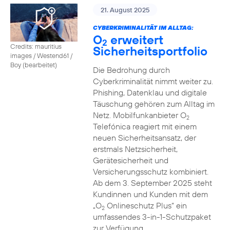
21. August 2025
CYBERKRIMINALITÄT IM ALLTAG:
O
erweitert
2
Credits: mauritius
Sicherheitsportfolio
images / Westend61 /
Boy (bearbeitet)
Die Bedrohung durch
Cyberkriminalität nimmt weiter zu.
Phishing, Datenklau und digitale
Täuschung gehören zum Alltag im
Netz. Mobilfunkanbieter O
2
Telefónica reagiert mit einem
neuen Sicherheitsansatz, der
erstmals Netzsicherheit,
Gerätesicherheit und
Versicherungsschutz kombiniert.
Ab dem 3. September 2025 steht
Kundinnen und Kunden mit dem
„O
Onlineschutz Plus“ ein
2
umfassendes 3-in-1-Schutzpaket
zur Verfügung.