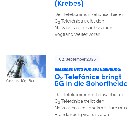
(Krebes)
Der Telekommunikationsanbieter
O
Telefónica treibt den
2
Netzausbau im sächsischen
Vogtland weiter voran.
02. September 2025
BESSERES NETZ FÜR BRANDENBURG:
O
Telefónica bringt
2
Credits: Jörg Borm
5G in die Schorfheide
Der Telekommunikationsanbieter
O
Telefónica treibt den
2
Netzausbau im Landkreis Barnim in
Brandenburg weiter voran.