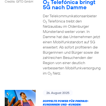
O
Telefónica bringt
Credits: GfTD GmbH
2
5G nach Damme
Der Telekommunikationsanbieter
O
Telefónica treibt den
2
Netzausbau im Oldenburger
Münsterland weiter voran. In
Damme hat das Unternehmen jetzt
einen Mobilfunkstandort auf 5G
erweitert. Ab sofort profitieren die
Bürgerinnen und Bürger sowie die
zahlreichen Besuchenden der
Region von einer deutlich
verbesserten Mobilfunkversorgung
im O
Netz.
2
26. August 2025
DOPPELTE POWER FÜR PREPAID-
KUNDINNEN UND -KUNDEN: