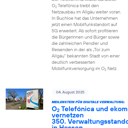
O
Telefónica treibt den
2
Netzausbau im Allgäu weiter voran.
In Buchloe hat das Unternehmen
jetzt einen Mobilfunkstandort auf
5G erweitert. Ab sofort profitieren
die Bürgerinnen und Bürger sowie
die zahlreichen Pendler und
Reisenden in der als „Tor zum
Allgäu“ bekannten Stadt von einer
deutlich verbesserten
Mobilfunkversorgung im O
Netz.
2
04. August 2025
MEILENSTEIN FÜR DIGITALE VERWALTUNG:
O
Telefónica und ekom
2
vernetzen
350. Verwaltungsstando
in Hessen