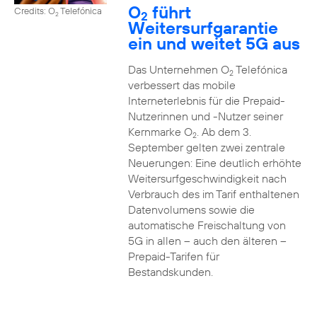
O
führt
Credits: O
Telefónica
2
2
Weitersurfgarantie
ein und weitet 5G aus
Das Unternehmen O
Telefónica
2
verbessert das mobile
Interneterlebnis für die Prepaid-
Nutzerinnen und -Nutzer seiner
Kernmarke O
. Ab dem 3.
2
September gelten zwei zentrale
Neuerungen: Eine deutlich erhöhte
Weitersurfgeschwindigkeit nach
Verbrauch des im Tarif enthaltenen
Datenvolumens sowie die
automatische Freischaltung von
5G in allen – auch den älteren –
Prepaid-Tarifen für
Bestandskunden.