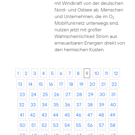
mit Windkraft von der deutschen
Nord- und Ostsee ab. Menschen
und Unternehmen, die im O
2
Mobilfunknetz unterwegs sind,
nutzen jetzt mit großer
Wahrscheinlichkeit Strom aus
erneuerbaren Energien direkt von
den heimischen Küsten.
1
2
3
4
5
6
7
8
9
10
11
12
13
14
15
16
17
18
19
20
21
22
23
24
25
26
27
28
29
30
31
32
33
34
35
36
37
38
39
40
41
42
43
44
45
46
47
48
49
50
51
52
53
54
55
56
57
58