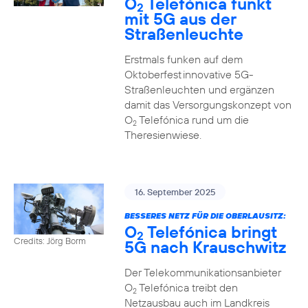
O
Telefónica funkt
2
mit 5G aus der
Straßenleuchte
Erstmals funken auf dem
Oktoberfest innovative 5G-
Straßenleuchten und ergänzen
damit das Versorgungskonzept von
O
Telefónica rund um die
2
Theresienwiese.
16. September 2025
BESSERES NETZ FÜR DIE OBERLAUSITZ:
O
Telefónica bringt
2
Credits: Jörg Borm
5G nach Krauschwitz
Der Telekommunikationsanbieter
O
Telefónica treibt den
2
Netzausbau auch im Landkreis