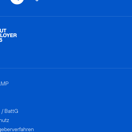
AMP
 / BattG
hutz
geberverfahren