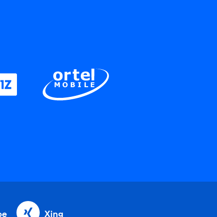
be
Xing