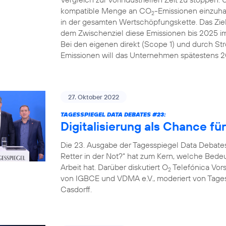
kompatible Menge an CO
-Emissionen einzuhal
2
in der gesamten Wertschöpfungskette. Das Ziel
dem Zwischenziel diese Emissionen bis 2025 i
Bei den eigenen direkt (Scope 1) und durch St
Emissionen will das Unternehmen spätestens 20
27. Oktober 2022
TAGESSPIEGEL DATA DEBATES #23:
Digitalisierung als Chance fü
Die 23. Ausgabe der Tagesspiegel Data Debates
Retter in der Not?“ hat zum Kern, welche Bedeut
Arbeit hat. Darüber diskutiert O
Telefónica Vors
2
von IGBCE und VDMA e.V., moderiert von Tag
Casdorff.