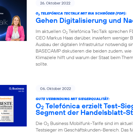
26. Oktober 2022
O
TELEFÓNICA TECTALK MIT RIA SCHRÖDER (FDP):
2
Gehen Digitalisierung und Na
Im aktuellen O
Telefónica TecTalk sprechen FD
2
CEO Markus Haas darüber, inwiefern weniger B
Ausbau der digitalen Infrastruktur notwendig si
BASECAMP diskutieren die beiden zudem, wie di
Klimaziele hilft und warum der Staat beim Them
sollte.
06. Oktober 2022
GUTE VERBINDUNG MIT SIEGERQUALITÄT:
O
Telefónica erzielt Test-S
2
Segment der Handelsblatt-S
Die O
Business Mobilfunk-Tarife sind im aktue
2
Testsieger im Geschäftskunden-Bereich. Das Ma