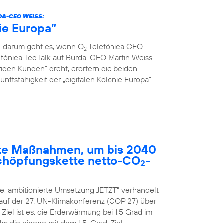
DA-CEO WEISS:
nie Europa”
 – darum geht es, wenn O
Telefónica CEO
2
fónica TecTalk auf Burda-CEO Martin Weiss
riden Kunden“ dreht, erörtern die beiden
ftsfähigkeit der „digitalen Kolonie Europa“.
rete Maßnahmen, um bis 2040
chöpfungskette netto-CO
-
2
, ambitionierte Umsetzung JETZT" verhandelt
 auf der 27. UN-Klimakonferenz (COP 27) über
el ist es, die Erderwärmung bei 1,5 Grad im
 Um die eigene mit dem 1,5-Grad-Ziel