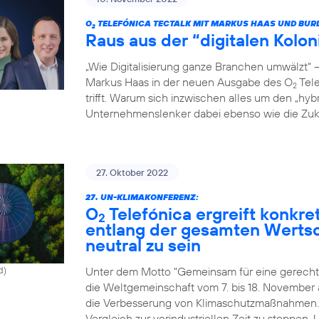
O
TELEFÓNICA TECTALK MIT MARKUS HAAS UND BUR
2
Raus aus der “digitalen Kolo
„Wie Digitalisierung ganze Branchen umwälzt“
Markus Haas in der neuen Ausgabe des O
Tele
2
trifft. Warum sich inzwischen alles um den „hyb
Unternehmenslenker dabei ebenso wie die Zukun
27. Oktober 2022
27. UN-KLIMAKONFERENZ:
O
Telefónica ergreift konk
2
entlang der gesamten Werts
neutral zu sein
Unter dem Motto "Gemeinsam für eine gerechte
d)
die Weltgemeinschaft vom 7. bis 18. November
die Verbesserung von Klimaschutzmaßnahmen. Zi
Vergleich zur vorindustriellen Zeit zu stoppen.