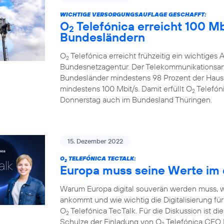
WICHTIGE VERSORGUNGSAUFLAGE GESCHAFFT:
O
Telefónica erreicht 100 Mbi
2
Bundesländern
O
Telefónica erreicht frühzeitig ein wichtiges
2
Bundesnetzagentur. Der Telekommunikationsanb
Bundesländer mindestens 98 Prozent der Haush
mindestens 100 Mbit/s. Damit erfüllt O
Telefóni
2
Donnerstag auch im Bundesland Thüringen.
15. Dezember 2022
O
TELEFÓNICA TECTALK:
2
Europa muss seine Werte im 
Warum Europa digital souverän werden muss, 
ankommt und wie wichtig die Digitalisierung für 
O
Telefónica TecTalk. Für die Diskussion ist di
2
Schulze der Einladung von O
Telefónica CEO M
2