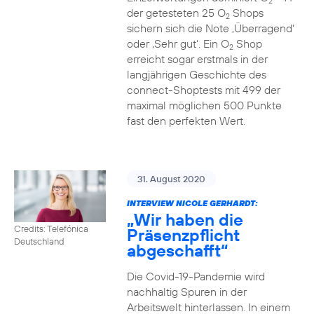
2
der getesteten 25 O
Shops
2
sichern sich die Note ‚Überragend‘
oder ‚Sehr gut‘. Ein O
Shop
2
erreicht sogar erstmals in der
langjährigen Geschichte des
connect-Shoptests mit 499 der
maximal möglichen 500 Punkte
fast den perfekten Wert.
31. August 2020
INTERVIEW NICOLE GERHARDT:
„Wir haben die
Credits: Telefónica
Präsenzpflicht
Deutschland
abgeschafft“
Die Covid-19-Pandemie wird
nachhaltig Spuren in der
Arbeitswelt hinterlassen. In einem