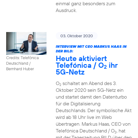
einmal ganz besonders zum
Ausdruck.
03. Oktober 2020
INTERVIEW MIT CEO MARKUS HAAS IN
DER BILD:
Heute aktiviert
Credits: Telefónica
Telefónica / O
ihr
Deutschland /
2
Bernhard Huber
5G-Netz
O
schaltet am Abend des 3.
2
Oktober 2020 sein 5G-Netz ein
und startet damit den Datenturbo
für die Digitalisierung
Deutschlands. Der symbolische Akt
wird ab 18 Uhr live im Web
übertragen. Markus Haas, CEO von
Telefónica Deutschland / O
, hat
2
mit der Tageszeitung BILD über den