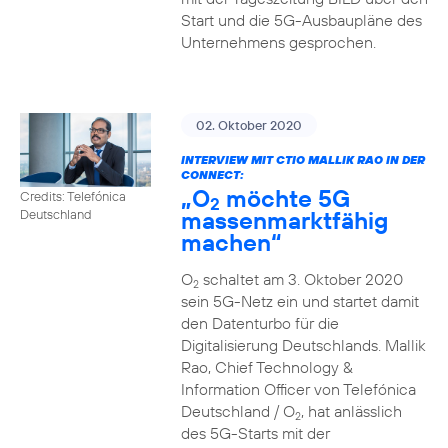
Start und die 5G-Ausbaupläne des
Unternehmens gesprochen.
02. Oktober 2020
INTERVIEW MIT CTIO MALLIK RAO IN DER
CONNECT:
„O
möchte 5G
Credits: Telefónica
2
massenmarktfähig
Deutschland
machen“
O
schaltet am 3. Oktober 2020
2
sein 5G-Netz ein und startet damit
den Datenturbo für die
Digitalisierung Deutschlands. Mallik
Rao, Chief Technology &
Information Officer von Telefónica
Deutschland / O
, hat anlässlich
2
des 5G-Starts mit der