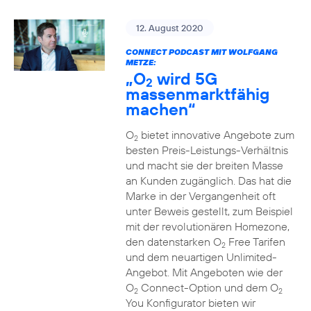
12. August 2020
CONNECT PODCAST MIT WOLFGANG
METZE:
„O
wird 5G
2
massenmarktfähig
machen“
O
bietet innovative Angebote zum
2
besten Preis-Leistungs-Verhältnis
und macht sie der breiten Masse
an Kunden zugänglich. Das hat die
Marke in der Vergangenheit oft
unter Beweis gestellt, zum Beispiel
mit der revolutionären Homezone,
den datenstarken O
Free Tarifen
2
und dem neuartigen Unlimited-
Angebot. Mit Angeboten wie der
O
Connect-Option und dem O
2
2
You Konfigurator bieten wir