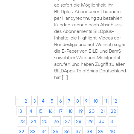
ab sofort die Möglichkeit, ihr
BILDplus-Abonnement bequem
per Handyrechnung zu bezahlen.
Kunden können nach Abschluss
des Abonnements BILDplus-
Inhalte, die Highlight-Videos der
Bundesliga und auf Wunsch sogar
die E-Paper von BILD und BamS
sowohl im Web und Mobilportal
abrufen und haben Zugriff zu allen
BILDApps. Telefónica Deutschland
hat […]
1
2
3
4
5
6
7
8
9
10
11
12
13
14
15
16
17
18
19
20
21
22
23
24
25
26
27
28
29
30
31
32
33
34
35
36
37
38
39
40