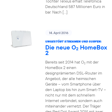
Tochter Telxius erhält Telefónica
Deutschland 587 Millionen Euro in
bar. Nach […]
14. April 2016
UNGESTÖRT STREAMEN UND SURFEN:
Die neue O
HomeBox
2
2
Bereits seit 2014 hat O
mit der
2
HomeBox 2 einen
designprämierten DSL-Router im
Angebot, der alle heimischen
Geräte – vom Smartphone über
den Laptop bis hin zum Smart-TV –
nicht nur mit dem schnellem
Internet verbindet, sondern auch
miteinander vernetzt. Der Träger
des Red Dot Award 2014 mit zwei