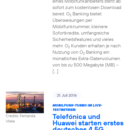
eines Mobilfunkanbieters steht ab
sofort zum kostenlosen Download
bereit. O
Banking bietet
2
Überweisungen per
Mobilfunknummer, kleinere
Sofortkredite, umfangreiche
Sicherheitsfeatures und vieles
mehr. O
Kunden erhalten je nach
2
Nutzung von O
Banking ein
2
monatliches Extra-Datenvolumen
von bis zu 500 Megabyte (MB) –
[…]
21. Juli 2016
MOBILFUNK-TURBO IM LIVE-
TESTBETRIEB:
Telefónica und
Credits: Fernanda
Huawei starten erstes
Vilela
deutsches 4,5G