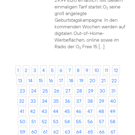
29,99 Euro erhältlich. Mit diesem
einmaligen Tarif startet O
seine
2
groß angelegte
Geburtstagskampagne. In den
kommenden Wochen werden auf
digitalen Out-of-Home-
Werbeflächen, online sowie im
Radio der O
Free 15 […]
2
1
2
3
4
5
6
7
8
9
10
11
12
13
14
15
16
17
18
19
20
21
22
23
24
25
26
27
28
29
30
31
32
33
34
35
36
37
38
39
40
41
42
43
44
45
46
47
48
49
50
51
52
53
54
55
56
57
58
59
60
61
62
63
64
65
66
67