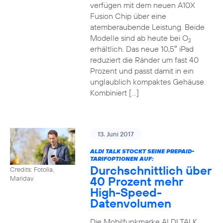
verfügen mit dem neuen A10X
Fusion Chip über eine
atemberaubende Leistung. Beide
Modelle sind ab heute bei O
2
erhältlich. Das neue 10,5″ iPad
reduziert die Ränder um fast 40
Prozent und passt damit in ein
unglaublich kompaktes Gehäuse.
Kombiniert […]
13. Juni 2017
ALDI TALK STOCKT SEINE PREPAID-
TARIFOPTIONEN AUF:
Durchschnittlich über
Credits: Fotolia,
40 Prozent mehr
Maridav
High-Speed-
Datenvolumen
Die Mobilfunkmarke ALDI TALK