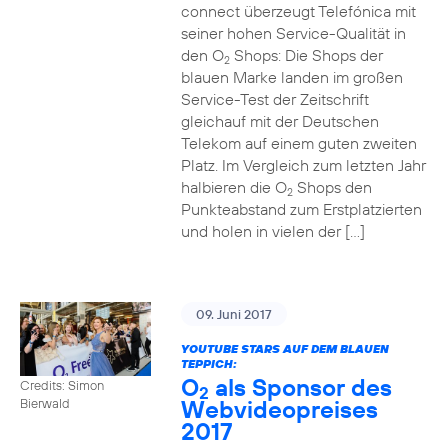
connect überzeugt Telefónica mit
seiner hohen Service-Qualität in
den O
Shops: Die Shops der
2
blauen Marke landen im großen
Service-Test der Zeitschrift
gleichauf mit der Deutschen
Telekom auf einem guten zweiten
Platz. Im Vergleich zum letzten Jahr
halbieren die O
Shops den
2
Punkteabstand zum Erstplatzierten
und holen in vielen der […]
09. Juni 2017
YOUTUBE STARS AUF DEM BLAUEN
TEPPICH:
O
als Sponsor des
Credits: Simon
2
Webvideopreises
Bierwald
2017