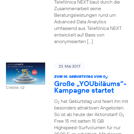
Telefónica NEXT baut durch die
Zusammenarbeit seine
Beratungsleistungen rund um
Advanced Data Analytics
umfassend aus. Telefónica NEXT
entwickelt auf Basis von
anonymisierten […]
23. Mai 2017
ZUM 15. GEBURTSTAG VON O
:
2
Große „YOUbiläums“-
Credits: o2
Kampagne startet
O
hat Geburtstag und feiert ihn mit
2
besonders attraktiven Angeboten.
So ist ab heute der Aktionstarif O
2
Free 15 mit satten 15 GB
Highspeed-Surfvolumen für nur