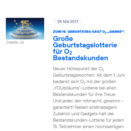
29. Mai 2017
ZUM 15. GEBURTSTAG SAGT O
„DANKE“:
2
Große
Credits: o2
Geburtstagslotterie
für O
2
Bestandskunden
Neuer Höhepunkt der O
2
Geburtstagswochen: Ab dem 1. Juni
bedankt sich O
mit der großen
2
„YOUbiläums“-Lotterie bei allen
Bestandskunden für ihre Treue.
Und jeder, der mitmacht, gewinnt –
garantiert! Neben erstklassigem
Zubehör und Gadgets hält die
Bestandskunden-Lotterie für jeden
15. Teilnehmer einen hochwertigen