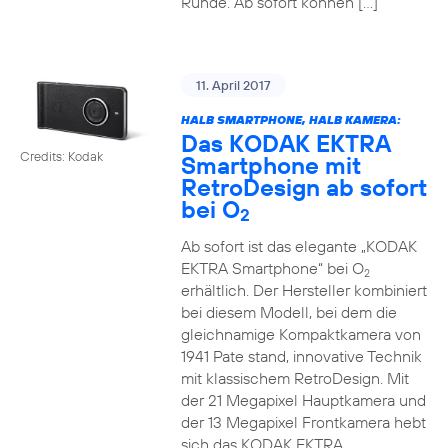
Runde. Ab sofort können […]
11. April 2017
HALB SMARTPHONE, HALB KAMERA:
Das KODAK EKTRA
Credits: Kodak
Smartphone mit
RetroDesign ab sofort
bei O
2
Ab sofort ist das elegante „KODAK
EKTRA Smartphone“ bei O
2
erhältlich. Der Hersteller kombiniert
bei diesem Modell, bei dem die
gleichnamige Kompaktkamera von
1941 Pate stand, innovative Technik
mit klassischem RetroDesign. Mit
der 21 Megapixel Hauptkamera und
der 13 Megapixel Frontkamera hebt
sich das KODAK EKTRA