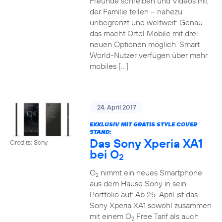
Freunde schreiben und Videos mit
der Familie teilen – nahezu
unbegrenzt und weltweit: Genau
das macht Ortel Mobile mit drei
neuen Optionen möglich. Smart
World-Nutzer verfügen über mehr
mobiles […]
24. April 2017
EXKLUSIV MIT GRATIS STYLE COVER
STAND:
Das Sony Xperia XA1
Credits: Sony
bei O
2
O
nimmt ein neues Smartphone
2
aus dem Hause Sony in sein
Portfolio auf: Ab 25. April ist das
Sony Xperia XA1 sowohl zusammen
mit einem O
Free Tarif als auch
2