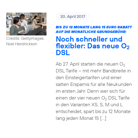
20. April 2017
BIS ZU 12 MONATE LANG 15 EURO RABATT
AUF DIE MONATLICHE GRUNDGEBÜHR:
Noch schneller und
Credits: Gettyimages,
flexibler: Das neue O
Noel Hendrickson
2
DSL
Ab 27. April starten die neuen O
2
DSL Tarife – mit mehr Bandbreite in
den Einsteigertarifen und einer
satten Ersparnis für alle Neukunden
im ersten Jahr. Denn wer sich für
einen der vier neuen O
DSL Tarife
2
in den Varianten XS, S, M und L
entscheidet, spart bis zu 12 Monate
lang jeden Monat 15 […]