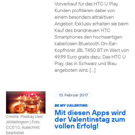
Vorverkauf für das HTC U Play.
Kunden profitieren dabei von
einem besonders attraktiven
Angebot: Exklusiv erhalten sie beim
Kauf des brandneuen HTC
Smartphones den hochwertigen
kabellosen Bluetooth On-Ear-
Kopfhörer JBL T450 BT im Wert von
49,99 Euro gratis dazu. Das HTC U
Play, das in Schwarz und Blau
angeboten wird, […]
13. Februar 2017
BE MY VALENTINE:
Mit diesen Apps wird
Credits: Pixabay User
der Valentinstag zum
JillWellington
|
Foto:
vollen Erfolg!
CC0 1.0, Ausschnitt
bearbeitet