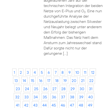
abgelaufenen Jahr auf der
technischen Integration der beiden
Netze von E-Plus und O
. Eine nun
2
durchgeführte Analyse der
Netzauslastung zwischen Silvester
und Neujahr belegt unter anderem
den Erfolg der bisherigen
Maßnahmen. Das Netz hielt dem
Ansturm zum Jahreswechsel stand.
Dafür sorgte nicht nur der
gelungene […]
1
2
3
4
5
6
7
8
9
10
11
12
13
14
15
16
17
18
19
20
21
22
23
24
25
26
27
28
29
30
31
32
33
34
35
36
37
38
39
40
41
42
43
44
45
46
47
48
49