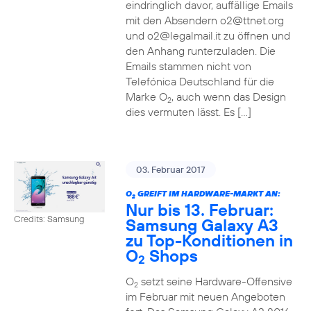
eindringlich davor, auffällige Emails
mit den Absendern o2@ttnet.org
und o2@legalmail.it zu öffnen und
den Anhang runterzuladen. Die
Emails stammen nicht von
Telefónica Deutschland für die
Marke O
, auch wenn das Design
2
dies vermuten lässt. Es […]
03. Februar 2017
O
GREIFT IM HARDWARE-MARKT AN:
2
Nur bis 13. Februar:
Credits: Samsung
Samsung Galaxy A3
zu Top-Konditionen in
O
Shops
2
O
setzt seine Hardware-Offensive
2
im Februar mit neuen Angeboten