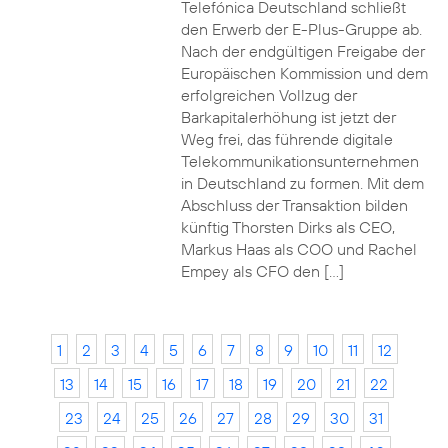
Telefónica Deutschland schließt
den Erwerb der E-Plus-Gruppe ab.
Nach der endgültigen Freigabe der
Europäischen Kommission und dem
erfolgreichen Vollzug der
Barkapitalerhöhung ist jetzt der
Weg frei, das führende digitale
Telekommunikationsunternehmen
in Deutschland zu formen. Mit dem
Abschluss der Transaktion bilden
künftig Thorsten Dirks als CEO,
Markus Haas als COO und Rachel
Empey als CFO den […]
1
2
3
4
5
6
7
8
9
10
11
12
13
14
15
16
17
18
19
20
21
22
23
24
25
26
27
28
29
30
31