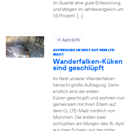
im Quartal eine gute Entwicklung
und stiegen im Jahresvergleich um
1,5 Prozent. […]
17. April 2015
AUFREGUNG IM NEST AUF DEM LTE-
MAST:
Wanderfalken-Küken
sind geschlüpft
Im Nest unserer Wanderfalken
herrscht große Aufregung. Denn
endlich sind die ersten
Küken geschlüpft und wohnen nun
gemeinsam mit ihren Eltern auf
dem O
LTE-Mast nördlich von
2
München. Die ersten zwei
schlüpften am Morgen des 15. April
aus ihrer Schale und das dritte