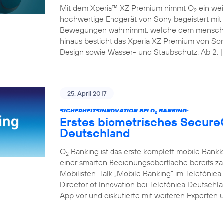
Mit dem Xperia™ XZ Premium nimmt O
ein wei
2
hochwertige Endgerät von Sony begeistert mit 
Bewegungen wahrnimmt, welche dem menschli
hinaus besticht das Xperia XZ Premium von So
Design sowie Wasser- und Staubschutz. Ab 2. [
25. April 2017
SICHERHEITSINNOVATION BEI O
BANKING:
2
Erstes biometrisches Secure
Deutschland
O
Banking ist das erste komplett mobile Bank
2
einer smarten Bedienungsoberfläche bereits z
Mobilisten-Talk „Mobile Banking“ im Telefóni
Director of Innovation bei Telefónica Deutschl
App vor und diskutierte mit weiteren Experten ü