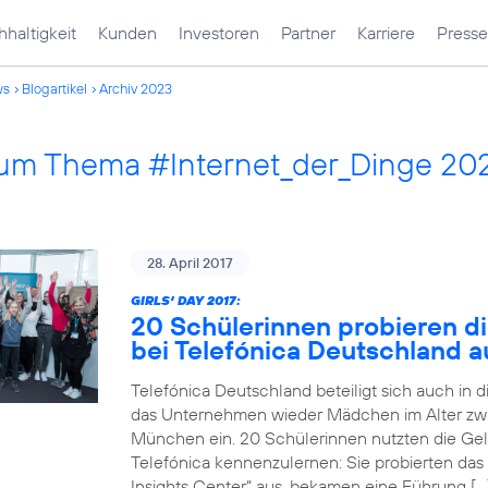
haltigkeit
Kunden
Investoren
Partner
Karriere
Presse
ws
Blogartikel
Archiv 2023
 zum Thema #Internet_der_Dinge 20
28. April 2017
GIRLS‘ DAY 2017:
20 Schülerinnen probieren di
bei Telefónica Deutschland a
Telefónica Deutschland beteiligt sich auch in 
das Unternehmen wieder Mädchen im Alter zwi
München ein. 20 Schülerinnen nutzten die Gele
Telefónica kennenzulernen: Sie probierten das
Insights Center“ aus, bekamen eine Führung […