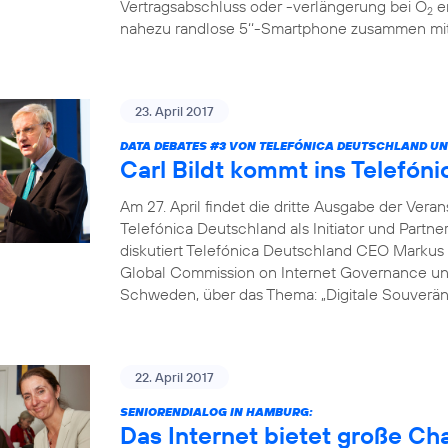
Vertragsabschluss oder -verlängerung bei O
er
2
nahezu randlose 5‘‘-Smartphone zusammen mit 
23. April 2017
DATA DEBATES
#3
VON TELEFÓNICA DEUTSCHLAND UN
Carl Bildt kommt ins Telef
Am 27. April findet die dritte Ausgabe der Vera
Telefónica Deutschland als Initiator und Partne
diskutiert Telefónica Deutschland CEO Markus 
Global Commission on Internet Governance un
Schweden, über das Thema: „Digitale Souveränit
22. April 2017
SENIORENDIALOG IN HAMBURG:
Das Internet bietet große C