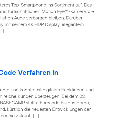
teres Top-Smartphone ins Sortiment auf. Das
der fortschrittlichen Motion Eye™-Kamera, die
chen Auge verborgen bleiben. Darüber
ny mit seinem 4K HDR Display, elegantem
…]
Code Verfahren in
konto und konnte mit digitalen Funktionen und
ahlreiche Kunden überzeugen. Bei dem 22.
ca BASECAMP stellte Fernando Burgos Herce,
and, kürzlich die neuesten Entwicklungen der
ber die Zukunft […]