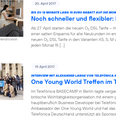
20. April 2017
BIS ZU 12 MONATE LANG 15 EURO RABATT AUF DIE M
Noch schneller und flexibler
Ab 27. April starten die neuen O
DSL Tarife – m
2
einer satten Ersparnis für alle Neukunden im ers
neuen O
DSL Tarife in den Varianten XS, S, M 
 Hendrickson
2
jeden Monat 15 […]
19. April 2017
INTERVIEW MIT ALEXANDER LANGE VON TELEFÓNICA 
One Young World Treffen im
Im Telefónica BASECAMP in Berlin tagte verg
britische Wohltätigkeitsorganisation mit einem
hauptberuflich Business Developer bei Telefóni
Ambassador der One Young World und hat das T
Telefónica Deutschland unterstützt als Sponsor 