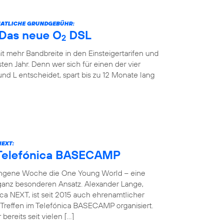
ONATLICHE GRUNDGEBÜHR:
: Das neue O
DSL
2
it mehr Bandbreite in den Einsteigertarifen und
ten Jahr. Denn wer sich für einen der vier
und L entscheidet, spart bis zu 12 Monate lang
NEXT:
 Telefónica BASECAMP
angene Woche die One Young World – eine
 ganz besonderen Ansatz. Alexander Lange,
ca NEXT, ist seit 2015 auch ehrenamtlicher
reffen im Telefónica BASECAMP organisiert.
bereits seit vielen […]