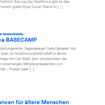
hältlich. Exklusiv bei Telefónica gibt es das
einem gratis Style Cover Stand im […]
D TAGESSPIEGEL:
ónica BASECAMP
nstaltungsreihe „Tagesspiegel Data Debates“ mit
r statt. Im Telefónica BASECAMP in Berlin
Haas mit Carl Bildt, dem Vorsitzenden der
d ehemaligen Ministerpräsidenten von
ät – Treiber oder […]
hancen für ältere Menschen