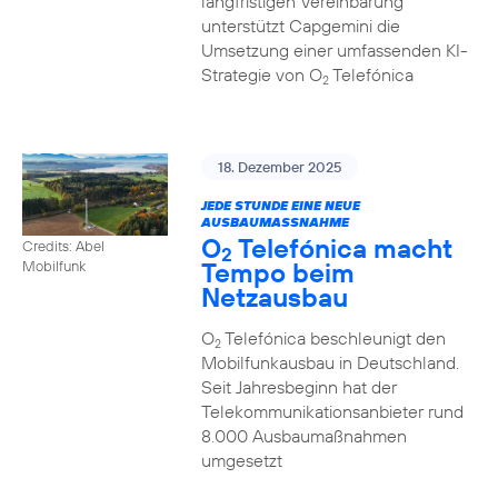
langfristigen Vereinbarung
unterstützt Capgemini die
Umsetzung einer umfassenden KI-
Strategie von O
Telefónica
2
18. Dezember 2025
JEDE STUNDE EINE NEUE
AUSBAUMASSNAHME
O
Telefónica macht
Credits: Abel
2
Tempo beim
Mobilfunk
Netzausbau
O
Telefónica beschleunigt den
2
Mobilfunkausbau in Deutschland.
Seit Jahresbeginn hat der
Telekommunikationsanbieter rund
8.000 Ausbaumaßnahmen
umgesetzt