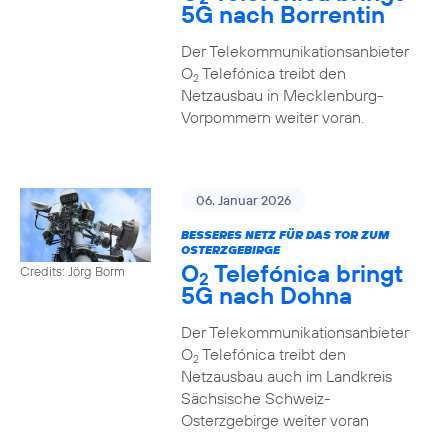
5G nach Borrentin
Der Telekommunikationsanbieter
O
Telefónica treibt den
2
Netzausbau in Mecklenburg-
Vorpommern weiter voran.
06. Januar 2026
BESSERES NETZ FÜR DAS TOR ZUM
OSTERZGEBIRGE
O
Telefónica bringt
Credits: Jörg Borm
2
5G nach Dohna
Der Telekommunikationsanbieter
O
Telefónica treibt den
2
Netzausbau auch im Landkreis
Sächsische Schweiz-
Osterzgebirge weiter voran