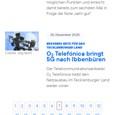
möglichen Punkten und erreicht
damit bereits zum sechsten Mal in
Folge die Note „sehr gut“
25. November 2025
BESSERES NETZ FÜR DAS
TECKLENBURGER LAND
O
Telefónica bringt
Credits: Jörg Borm
2
5G nach Ibbenbüren
Der Telekommunikationsanbieter
O
Telefónica treibt den
2
Netzausbau im Tecklenburger Land
weiter voran
1
2
3
4
5
6
7
8
9
10
11
12