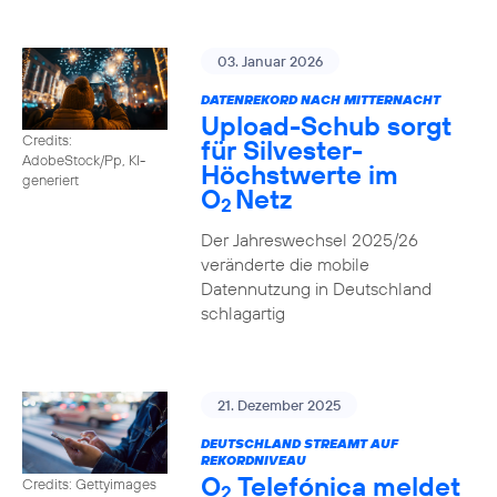
03. Januar 2026
DATENREKORD NACH MITTERNACHT
Upload-Schub sorgt
Credits:
für Silvester-
AdobeStock/Pp, KI-
Höchstwerte im
generiert
O
Netz
2
Der Jahreswechsel 2025/26
veränderte die mobile
Datennutzung in Deutschland
schlagartig
21. Dezember 2025
DEUTSCHLAND STREAMT AUF
REKORDNIVEAU
O
Telefónica meldet
Credits: Gettyimages
2