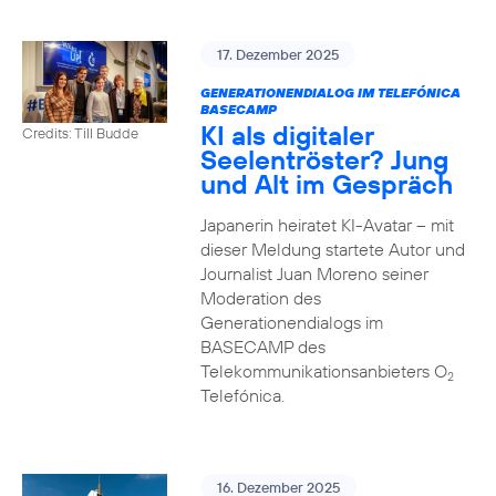
17. Dezember 2025
GENERATIONENDIALOG IM TELEFÓNICA
BASECAMP
KI als digitaler
Credits: Till Budde
Seelentröster? Jung
und Alt im Gespräch
Japanerin heiratet KI-Avatar – mit
dieser Meldung startete Autor und
Journalist Juan Moreno seiner
Moderation des
Generationendialogs im
BASECAMP des
Telekommunikationsanbieters O
2
Telefónica.
16. Dezember 2025