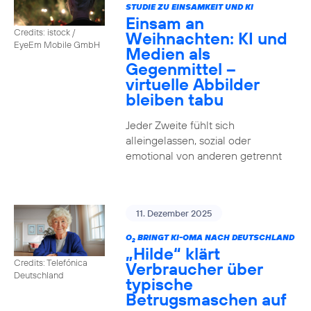
STUDIE ZU EINSAMKEIT UND KI
Einsam an
Credits: istock /
Weihnachten: KI und
EyeEm Mobile GmbH
Medien als
Gegenmittel –
virtuelle Abbilder
bleiben tabu
Jeder Zweite fühlt sich
alleingelassen, sozial oder
emotional von anderen getrennt
11. Dezember 2025
O
BRINGT KI-OMA NACH DEUTSCHLAND
2
„Hilde“ klärt
Credits: Telefónica
Verbraucher über
Deutschland
typische
Betrugsmaschen auf