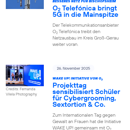
BESSERES NETZ FÜR BISCHOFSHEIM
O
Telefónica bringt
2
5G in die Mainspitze
Der Telekommunikationsanbieter
O
Telefónica treibt den
2
Netzausbau im Kreis Groß-Gerau
weiter voran.
26. November 2025
WAKE UP! INITIATIVE VON O
2
Projekttag
Credits: Fernanda
sensibilisiert Schüler
Vilela Photography
für Cybergrooming,
Sextortion & Co.
Zum Internationalen Tag gegen
Gewalt an Frauen hat die Initiative
WAKE UP! gemeinsam mit O
2