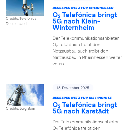
BESSERES NETZ FÜR RHEINHESSEN
O
Telefónica bringt
2
Credits: Telefónica
5G nach Klein-
Deutschland
Winternheim
Der Telekommunikationsanbieter
O
Telefónica treibt den
2
Netzausbau auch treibt den
Netzausbau in Rheinhessen weiter
voran
16. Dezember 2025
BESSERES NETZ FÜR DIE PRIGNITZ
O
Telefónica bringt
2
Credits: Jörg Borm
5G nach Karstädt
Der Telekommunikationsanbieter
O
Telefónica treibt den
2